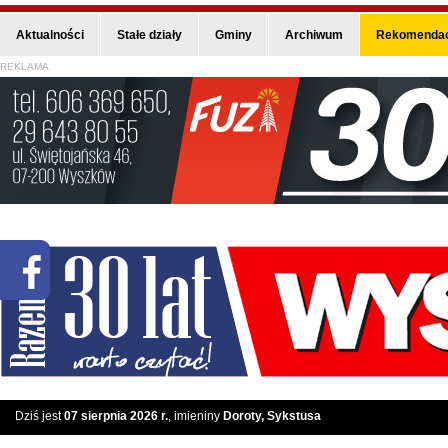
Aktualności
Stałe działy
Gminy
Archiwum
Rekomendac
REKLAMA
Dziś jest
07 sierpnia 2026 r.
, imieniny
Doroty, Sykstusa