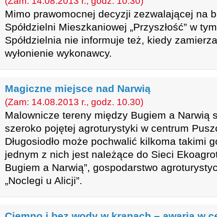
(Zam: 14.08.2013 r., godz. 10.30)
Mimo prawomocnej decyzji zezwalającej na 
Spółdzielni Mieszkaniowej „Przyszłość” w tym
Spółdzielnia nie informuje też, kiedy zamierza
wyłonienie wykonawcy.
Magiczne miejsce nad Narwią
(Zam: 14.08.2013 r., godz. 10.30)
Malownicze tereny między Bugiem a Narwią s
szeroko pojętej agroturystyki w centrum Pusz
Długosiodło może pochwalić kilkoma takimi 
jednym z nich jest należące do Sieci Ekoagro
Bugiem a Narwią”, gospodarstwo agroturystyc
„Noclegi u Alicji”.
Ciemno i bez wody w kranach – awaria w 