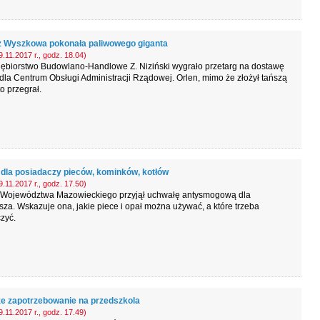
z Wyszkowa pokonała paliwowego giganta
.11.2017 r., godz. 18.04)
iębiorstwo Budowlano-Handlowe Z. Niziński wygrało przetarg na dostawę
dla Centrum Obsługi Administracji Rządowej. Orlen, mimo że złożył tańszą
to przegrał.
dla posiadaczy pieców, kominków, kotłów
.11.2017 r., godz. 17.50)
 Województwa Mazowieckiego przyjął uchwałę antysmogową dla
a. Wskazuje ona, jakie piece i opał można używać, a które trzeba
zyć.
e zapotrzebowanie na przedszkola
.11.2017 r., godz. 17.49)