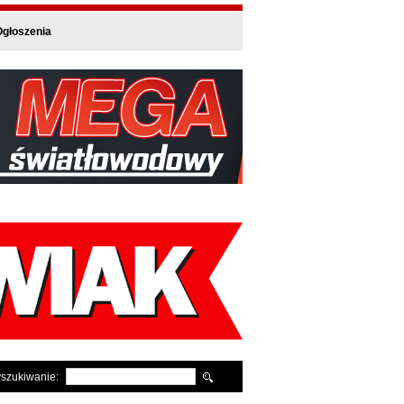
głoszenia
szukiwanie: