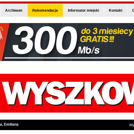
Archiwum
Rekomendacje
Informator miejski
Kontakt
O
a, Emiliana
Wy