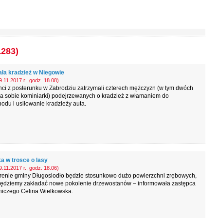
1283)
ła kradzież w Niegowie
.11.2017 r., godz. 18.08)
nci z posterunku w Zabrodziu zatrzymali czterech mężczyzn (w tym dwóch
a sobie kominiarki) podejrzewanych o kradzież z włamaniem do
du i usiłowanie kradzieży auta.
a w trosce o lasy
.11.2017 r., godz. 18.06)
erenie gminy Długosiodło będzie stosunkowo dużo powierzchni zrębowych,
będziemy zakładać nowe pokolenie drzewostanów – informowała zastępca
niczego Celina Wielkowska.