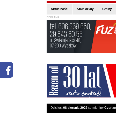
Aktualności
Stałe działy
Gminy
REKLAMA
Dziś jest
08 sierpnia 2026 r.
, imieniny
Cyprian