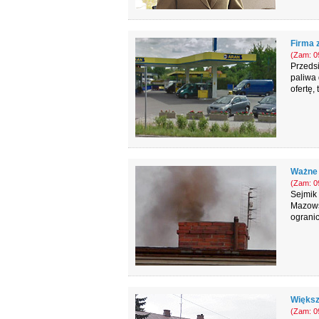
Firma 
(Zam: 09
Przeds
paliwa 
ofertę, 
Ważne 
(Zam: 09
Sejmik
Mazowsz
ogranic
Większ
(Zam: 09