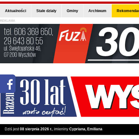
Aktualności
Stałe działy
Gminy
Archiwum
Rekomendac
REKLAMA
Dziś jest
08 sierpnia 2026 r.
, imieniny
Cypriana, Emiliana