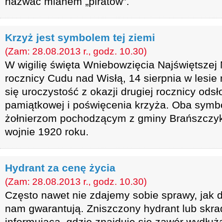
nazwać mianem „piratów”.
Krzyż jest symbolem tej ziemi
(Zam: 28.08.2013 r., godz. 10.30)
W wigilię święta Wniebowzięcia Najświętszej
rocznicy Cudu nad Wisłą, 14 sierpnia w lesie
się uroczystość z okazji drugiej rocznicy odsło
pamiątkowej i poświęcenia krzyża. Oba sym
żołnierzom pochodzącym z gminy Brańszczyk, 
wojnie 1920 roku.
Hydrant za cenę życia
(Zam: 28.08.2013 r., godz. 10.30)
Często nawet nie zdajemy sobie sprawy, jak
nam gwarantują. Zniszczony hydrant lub skra
informująca, gdzie znajduje się zawór wydłuża