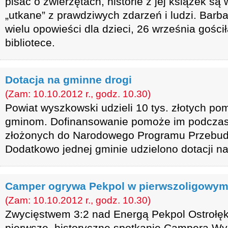
pisać o zwierzętach, historie z jej książek są
„utkane” z prawdziwych zdarzeń i ludzi. Barb
wielu opowieści dla dzieci, 26 września gośc
bibliotece.
Dotacja na gminne drogi
(Zam: 10.10.2012 r., godz. 10.30)
Powiat wyszkowski udzieli 10 tys. złotych p
gminom. Dofinansowanie pomoże im podczas
złożonych do Narodowego Programu Przebud
Dodatkowo jednej gminie udzielono dotacji n
Camper ogrywa Pekpol w pierwszoligowym
(Zam: 10.10.2012 r., godz. 10.30)
Zwycięstwem 3:2 nad Energą Pekpol Ostrołęk
pierwsze, historyczne spotkanie Campera Wy