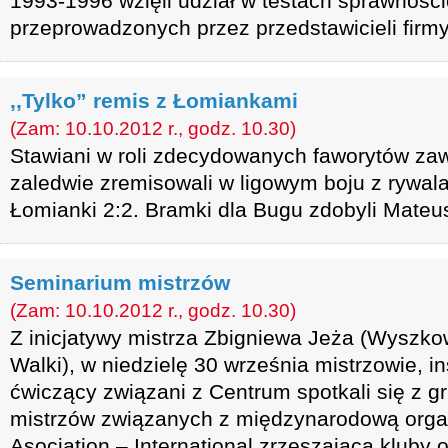
1993-1996 wzięli udział w testach sprawnośc
przeprowadzonych przez przedstawicieli firmy
,,Tylko” remis z Łomiankami
(Zam: 10.10.2012 r., godz. 10.30)
Stawiani w roli zdecydowanych faworytów z
zaledwie zremisowali w ligowym boju z rywal
Łomianki 2:2. Bramki dla Bugu zdobyli Mateu
Seminarium mistrzów
(Zam: 10.10.2012 r., godz. 10.30)
Z inicjatywy mistrza Zbigniewa Jeża (Wyszk
Walki), w niedzielę 30 września mistrzowie, in
ćwiczący związani z Centrum spotkali się z g
mistrzów związanych z międzynarodową organi
Asociation – International zrzeszającą kluby o