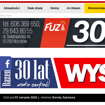
Aktualności
Stałe działy
Gminy
Archiwum
Rekomendac
REKLAMA
Dziś jest
07 sierpnia 2026 r.
, imieniny
Doroty, Sykstusa