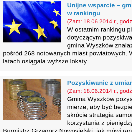
Unijne wsparcie – g
w rankingu
(Zam: 18.06.2014 r., godz
W ostatnim rankingu p
dotyczącym pozyskiwan
gmina Wyszków znalazł
pośród 268 notowanych miast powiatowych. 
latach osiągała wyższe lokaty.
Pozyskiwanie z umia
(Zam: 18.06.2014 r., godz
Gmina Wyszków pozysku
mierze, aby być bezpi
skrócie strategia sam
korzystania z pieniędzy
Burmistrz Grzegorz Nowosielski, jak mówi ra