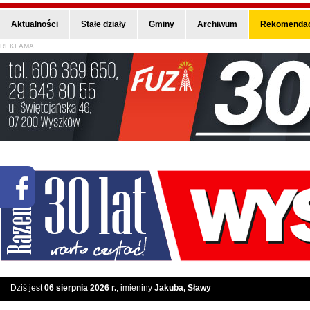
Aktualności
Stałe działy
Gminy
Archiwum
Rekomendac
REKLAMA
Dziś jest
06 sierpnia 2026 r.
, imieniny
Jakuba, Sławy