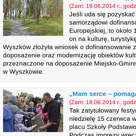
(Zam: 18.06.2014 r., godz
Jeśli uda się pozysk
samorządowi dofinanso
Europejskiej, to około 
on na kulturę, turysty
Wyszków złożyła wniosek o dofinansowanie z 
doposażenie oraz modernizację obiektów kult
przeznaczone na doposażenie Miejsko-Gminnej
w Wyszkowie.
„Mam serce – poma
(Zam: 18.06.2014 r., godz
Tak zatytułowany festy
niedzielę 15 czerwca w
placu Szkoły Podstawo
Podczas imprezy wręc