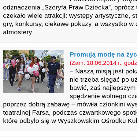
odznaczenia „Szeryfa Praw Dziecka”, oprócz 
czekało wiele atrakcji: występy artystyczne, 
gry, konkursy, ciekawe pokazy, a wszystko w 
atmosfery.
Promują modę na życ
(Zam: 18.06.2014 r., godz
– Naszą misją jest po
nie trzeba sięgać po u
bawić, zaś najlepszy
spędzenie wolnego czas
poprzez dobrą zabawę – mówiła członkini wy
teatralnej Farsa, podczas czwartkowego spotk
które odbyło się w Wyszkowskim Ośrodku Kult