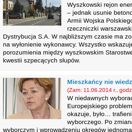
Wyszkowski rejon ener
– jednak usunie betono
Armii Wojska Polskieg
rzeczniczki warszawsk
Dystrybucja S.A. W najbliższym czasie ma zo
na wyłonienie wykonawcy. Wszystko wskazuje
porozumienia między wyszkowskim Starostw
kwestii szpecących słupów.
Mieszkańcy nie wiedz
(Zam: 11.06.2014 r., godz
W niedawnych wyborac
Europejskiego probleme
okazuje, było… trafien
wyborczego. Po zmian
wyborczym i wprowadzeniu okręgów jednoman