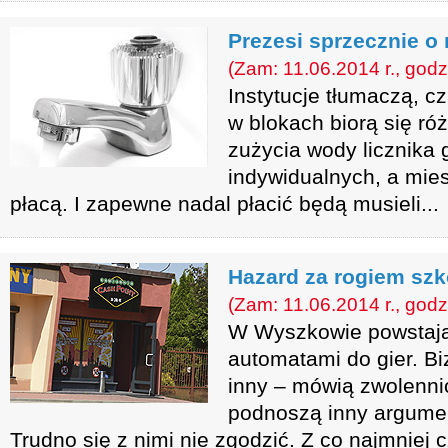
Prezesi sprzecznie o 
(Zam: 11.06.2014 r., godz
Instytucje tłumaczą, c
w blokach biorą się r
zużycia wody licznika 
indywidualnych, a mies
płacą. I zapewne nadal płacić będą musieli...
Hazard za rogiem szk
(Zam: 11.06.2014 r., godz
W Wyszkowie powstają 
automatami do gier. Bi
inny – mówią zwolenni
podnoszą inny argumen
Trudno się z nimi nie zgodzić. Z co najmniej 