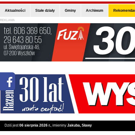
Aktualności
Stałe działy
Gminy
Archiwum
Rekomendac
REKLAMA
Dziś jest
06 sierpnia 2026 r.
, imieniny
Jakuba, Sławy