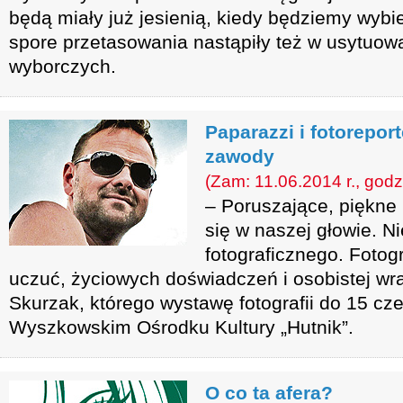
będą miały już jesienią, kiedy będziemy wyb
spore przetasowania nastąpiły też w usytuo
wyborczych.
Paparazzi i fotorepor
zawody
(Zam: 11.06.2014 r., godz
– Poruszające, piękne 
się w naszej głowie. N
fotograficznego. Fotogr
uczuć, życiowych doświadczeń i osobistej wr
Skurzak, którego wystawę fotografii do 15 c
Wyszkowskim Ośrodku Kultury „Hutnik”.
O co ta afera?