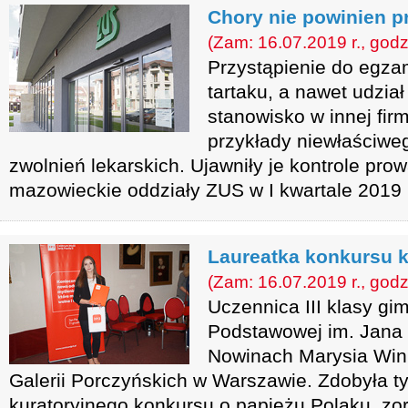
Chory nie powinien 
(Zam: 16.07.2019 r., godz
Przystąpienie do egza
tartaku, a nawet udział
stanowisko w innej firm
przykłady niewłaściwe
zwolnień lekarskich. Ujawniły je kontrole pr
mazowieckie oddziały ZUS w I kwartale 2019 
Laureatka konkursu k
(Zam: 16.07.2019 r., godz
Uczennica III klasy g
Podstawowej im. Jana 
Nowinach Marysia Wink
Galerii Porczyńskich w Warszawie. Zdobyła ty
kuratoryjnego konkursu o papieżu Polaku, z