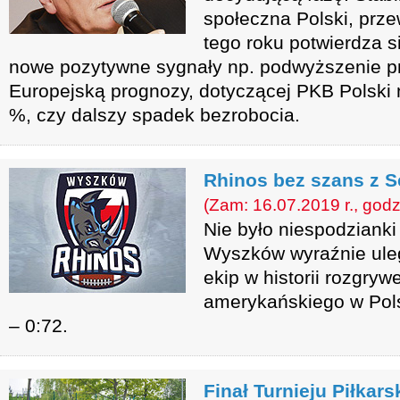
społeczna Polski, prz
tego roku potwierdza 
nowe pozytywne sygnały np. podwyższenie p
Europejską prognozy, dotyczącej PKB Polski n
%, czy dalszy spadek bezrobocia.
Rhinos bez szans z 
(Zam: 16.07.2019 r., godz
Nie było niespodziank
Wyszków wyraźnie ulegl
ekip w historii rozgryw
amerykańskiego w Pol
– 0:72.
Finał Turnieju Piłkar