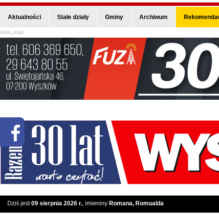
Aktualności
Stałe działy
Gminy
Archiwum
Rekomendac
REKLAMA
Dziś jest
09 sierpnia 2026 r.
, imieniny
Romana, Romualda