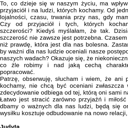
To, co dzieje się w naszym życiu, ma wpływ
przyjaciół i na ludzi, których kochamy. Od j
lojalności, czasu, trwania przy nas, gdy mam
Czy od przyjaciół i tych, których koc
szczerości? Kiedyś myślałam, że tak. Dzis
szczerość nie zawsze jest potrzebna. Czasem 
niż prawdę, która jest dla nas bolesna. Zast
by ważni dla nas ludzie oceniali nasze postępo
naszych wadach? Okazuje się, że niekonieczn
co źle robimy i nad jaką cechą charakt
popracować.
Patrzę, obserwuję, słucham i wiem, że ani pr
kochamy, nie chcą być oceniani zwłaszcza
zdecydowanie odbiega od tej, którą oni sami n
Łatwo jest stracić zarówno przyjaźń i miłość
dbamy o ważnych dla nas ludzi, będą się o
wysiłku kosztuje odbudowanie na nowo relacji, 
Judyta