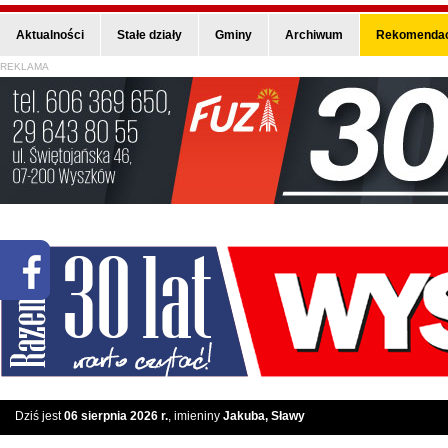
Aktualności
Stałe działy
Gminy
Archiwum
Rekomendac
REKLAMA
Dziś jest
06 sierpnia 2026 r.
, imieniny
Jakuba, Sławy