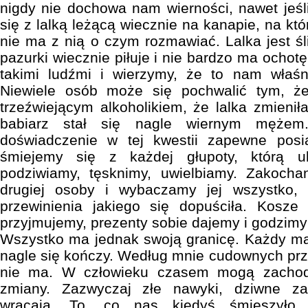
nigdy nie dochowa nam wierności, nawet jeśl
się z lalką leżącą wiecznie na kanapie, na kt
nie ma z nią o czym rozmawiać. Lalka jest śl
pazurki wiecznie piłuje i nie bardzo ma ochot
takimi ludźmi i wierzymy, że to nam właśn
Niewiele osób może się pochwalić tym, że
trzeźwiejącym alkoholikiem, że lalka zmienił
babiarz stał się nagle wiernym mężem
doświadczenie w tej kwestii zapewne posi
śmiejemy się z każdej głupoty, którą 
podziwiamy, tęsknimy, uwielbiamy. Zakoch
drugiej osoby i wybaczamy jej wszystko,
przewinienia jakiego się dopuściła. Kosze
przyjmujemy, prezenty sobie dajemy i godzimy 
Wszystko ma jednak swoją granicę. Każdy ma 
nagle się kończy. Według mnie cudownych prz
nie ma. W człowieku czasem mogą zachodzi
zmiany. Zazwyczaj złe nawyki, dziwne z
wracają. To, co nas kiedyś śmieszyło,