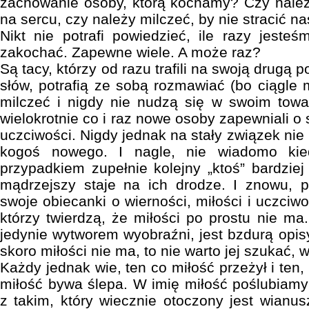
zachowanie osoby, którą kochamy? Czy należ
na sercu, czy należy milczeć, by nie stracić na
Nikt nie potrafi powiedzieć, ile razy jeste
zakochać. Zapewne wiele. A może raz?
Są tacy, którzy od razu trafili na swoją drugą 
słów, potrafią ze sobą rozmawiać (bo ciągle 
milczeć i nigdy nie nudzą się w swoim towar
wielokrotnie co i raz nowe osoby zapewniali o s
uczciwości. Nigdy jednak na stały związek nie
kogoś nowego. I nagle, nie wiadomo kie
przypadkiem zupełnie kolejny „ktoś” bardziej i
mądrzejszy staje na ich drodze. I znowu, p
swoje obiecanki o wierności, miłości i uczciwoś
którzy twierdzą, że miłości po prostu nie ma
jedynie wytworem wyobraźni, jest bzdurą opi
skoro miłości nie ma, to nie warto jej szukać, w
Każdy jednak wie, ten co miłość przeżył i ten, 
miłość bywa ślepa. W imię miłość poślubiamy
z takim, który wiecznie otoczony jest wianus