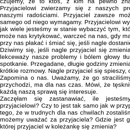
czujemy, że to ktoś, z kim na pewno zna
Przyjacielowi zwierzamy się z naszych pr
naszymi radościami. Przyjaciel zawsze mo
samego od niego wymagamy. Przyjacielowi wy
jak wiele jesteśmy w stanie wybaczyć tym, kt
może nas krytykować, warczeć na nas, gdy m
przy nas płakać i śmiać się, jeśli nagle dostani
Dziwimy się, jeśli nagle przyjaciel się zmien
lekceważy nasze problemy i bólem głowy tł
spotkanie. Przegadane, długie godziny zmienia
krótkie rozmowy. Nagle przyjaciel się spieszy, c
Zapomina o nas. Uważamy, że go straciliśmy
przychodzi, ma dla nas czas. Mówi, że tęskni
każdą naszą sprawą się interesuje.
Zaczęłam się zastanawiać, ile jesteś
przyjacielowi? Czy to jest tak samo jak w pr
tego, że w trudnych dla nas chwilach zostaliśm
możemy uważać za przyjaciela? Gdzie jest g
której przyjaciel w koleżankę się zmienia?