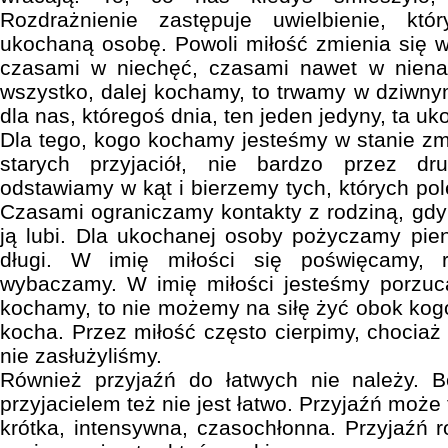
Rozdrażnienie zastępuje uwielbienie, któ
ukochaną osobę. Powoli miłość zmienia się 
czasami w niechęć, czasami nawet w niena
wszystko, dalej kochamy, to trwamy w dziwnym
dla nas, któregoś dnia, ten jeden jedyny, ta u
Dla tego, kogo kochamy jesteśmy w stanie zmi
starych przyjaciół, nie bardzo przez dr
odstawiamy w kąt i bierzemy tych, których po
Czasami ograniczamy kontakty z rodziną, gdy
ją lubi. Dla ukochanej osoby pożyczamy pie
długi. W imię miłości się poświęcamy, 
wybaczamy. W imię miłości jesteśmy porzuca
kochamy, to nie możemy na siłę żyć obok kogo
kocha. Przez miłość często cierpimy, chociaż 
nie zasłużyliśmy.
Również przyjaźń do łatwych nie należy. Be
przyjacielem też nie jest łatwo. Przyjaźń może
krótka, intensywna, czasochłonna. Przyjaźń r