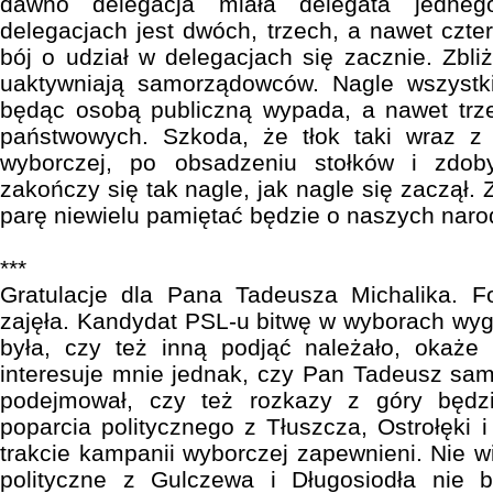
dawno delegacja miała delegata jedneg
delegacjach jest dwóch, trzech, a nawet czte
bój o udział w delegacjach się zacznie. Zbli
uaktywniają samorządowców. Nagle wszystk
będąc osobą publiczną wypada, a nawet trz
państwowych. Szkoda, że tłok taki wraz z
wyborczej, po obsadzeniu stołków i zdo
zakończy się tak nagle, jak nagle się zaczął. 
parę niewielu pamiętać będzie o naszych nar
***
Gratulacje dla Pana Tadeusza Michalika. F
zajęła. Kandydat PSL-u bitwę w wyborach wygr
była, czy też inną podjąć należało, okaże 
interesuje mnie jednak, czy Pan Tadeusz sam
podejmował, czy też rozkazy z góry będz
poparcia politycznego z Tłuszcza, Ostrołęki
trakcie kampanii wyborczej zapewnieni. Nie w
polityczne z Gulczewa i Długosiodła nie 