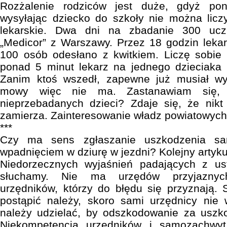
Rozżalenie rodziców jest duże, gdyż po
wysyłając dziecko do szkoły nie można licz
lekarskie. Dwa dni na zbadanie 300 uc
„Medicor” z Warszawy. Przez 18 godzin lekar
100 osób odesłano z kwitkiem. Liczę sobie 
ponad 5 minut lekarz na jednego dzieciaka 
Zanim ktoś wszedł, zapewne już musiał w
mowy więc nie ma. Zastanawiam się, 
nieprzebadanych dzieci? Zdaje się, że nikt
zamierza. Zainteresowanie władz powiatowyc
***
Czy ma sens zgłaszanie uszkodzenia s
wpadnięciem w dziurę w jezdni? Kolejny artykuł
Niedorzecznych wyjaśnień padających z u
słuchamy. Nie ma urzędów przyjaznyc
urzędników, którzy do błędu się przyznają.
postąpić należy, skoro sami urzędnicy nie w
należy udzielać, by odszkodowanie za uszk
Niekompetencja urzędników i samozachwyt 