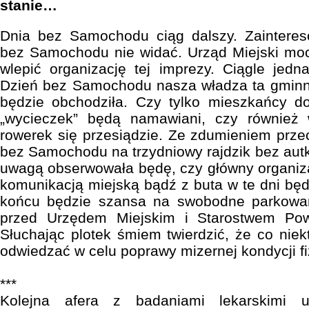
stanie…
Dnia bez Samochodu ciąg dalszy. Zainteres
bez Samochodu nie widać. Urząd Miejski moc
wlepić organizację tej imprezy. Ciągle jed
Dzień bez Samochodu nasza władza ta gminna
będzie obchodziła. Czy tylko mieszkańcy d
„wycieczek” będą namawiani, czy również
rowerek się przesiądzie. Ze zdumieniem prze
bez Samochodu na trzydniowy rajdzik bez autk
uwagą obserwowała będę, czy główny organiza
komunikacją miejską bądź z buta w te dni będ
końcu będzie szansa na swobodne parkowan
przed Urzędem Miejskim i Starostwem Po
Słuchając plotek śmiem twierdzić, że co niekt
odwiedzać w celu poprawy mizernej kondycji fi
***
Kolejna afera z badaniami lekarskimi u