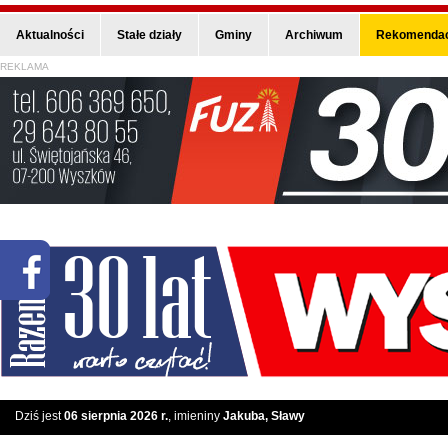
Aktualności
Stałe działy
Gminy
Archiwum
Rekomendac
REKLAMA
Dziś jest
06 sierpnia 2026 r.
, imieniny
Jakuba, Sławy