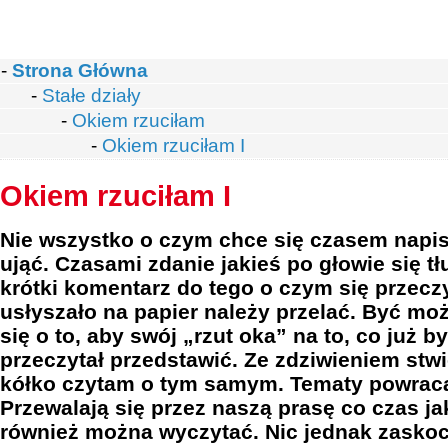
-
Strona Główna
-
Stałe działy
-
Okiem rzuciłam
-
Okiem rzuciłam I
Okiem rzuciłam I
Nie wszystko o czym chce się czasem napis
ująć. Czasami zdanie jakieś po głowie się tł
krótki komentarz do tego o czym się przecz
usłyszało na papier należy przelać. Być mo
się o to, aby swój „rzut oka” na to, co już b
przeczytał przedstawić. Ze zdziwieniem stwi
kółko czytam o tym samym. Tematy powraca
Przewalają się przez naszą prasę co czas j
również można wyczytać. Nic jednak zaskoc