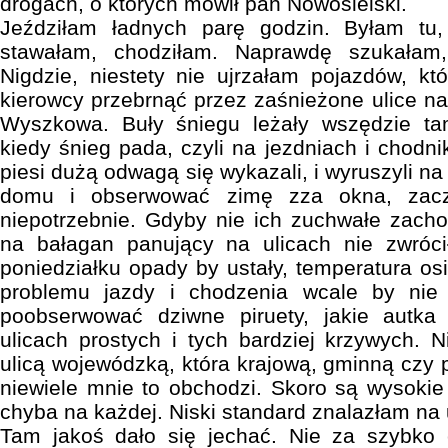
drogach, o których mówił pan Nowosielski.
Jeździłam ładnych parę godzin. Byłam tu,
stawałam, chodziłam. Naprawdę szukałam,
Nigdzie, niestety nie ujrzałam pojazdów, k
kierowcy przebrnąć przez zaśnieżone ulice 
Wyszkowa. Buły śniegu leżały wszędzie ta
kiedy śnieg pada, czyli na jezdniach i chodn
piesi dużą odwagą się wykazali, i wyruszyli na
domu i obserwować zimę zza okna, zaczę
niepotrzebnie. Gdyby nie ich zuchwałe zach
na bałagan panujący na ulicach nie zwróc
poniedziałku opady by ustały, temperatura os
problemu jazdy i chodzenia wcale by nie
poobserwować dziwne piruety, jakie autka
ulicach prostych i tych bardziej krzywych. N
ulicą wojewódzką, która krajową, gminną czy
niewiele mnie to obchodzi. Skoro są wysokie 
chyba na każdej. Niski standard znalazłam na u
Tam jakoś dało się jechać. Nie za szybko