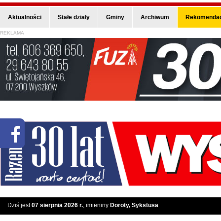
Aktualności
Stałe działy
Gminy
Archiwum
Rekomendac
REKLAMA
Dziś jest
07 sierpnia 2026 r.
, imieniny
Doroty, Sykstusa