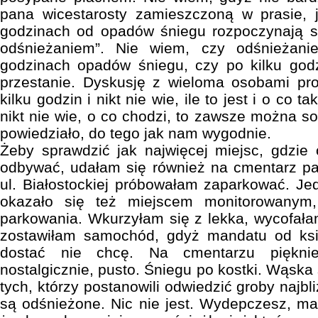
pana wicestarosty zamieszczoną w prasie, j
godzinach od opadów śniegu rozpoczynają s
odśnieżaniem”. Nie wiem, czy odśnieżani
godzinach opadów śniegu, czy po kilku god
przestanie. Dyskusję z wieloma osobami pr
kilku godzin i nikt nie wie, ile to jest i o co 
nikt nie wie, o co chodzi, to zawsze można s
powiedziało, do tego jak nam wygodnie.
Żeby sprawdzić jak najwięcej miejsc, gdzie
odbywać, udałam się również na cmentarz pa
ul. Białostockiej próbowałam zaparkować. J
okazało się też miejscem monitorowanym
parkowania. Wkurzyłam się z lekka, wycofałam
zostawiłam samochód, gdyż mandatu od ksi
dostać nie chcę. Na cmentarzu pięknie,
nostalgicznie, pusto. Śniegu po kostki. Wąsk
tych, którzy postanowili odwiedzić groby najbl
są odśnieżone. Nic nie jest. Wydepczesz, ma