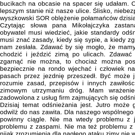
bucikach na obcasie na spacer się udałam. C
lepszym stanie niż nasze ulice. Ślisko, niebez
wyszkowski SOR oblężenie połamańców dzisiaj
Czytając słowa pana Mikołajczyka zasta
obywatel musi wiedzieć, jakie standardy odś
musi znać zasady, kiedy się sypie, a kiedy zg
nam zesłała. Zdawać by się mogło, że mamy
chodzić i jeździć zimą po ulicach. Zdawać
zgarnąć nie można, to chociaż można po
bezpiecznie na rondo wjechać i człowiek n
pasach przez jezdnię przeszedł. Być może 
rozumie zasad, przepisów i innych zawiłośc
zimowym utrzymaniu dróg. Mam wrażenie,
zadowolona z usług firm zajmujących się odśn
Dzisiaj temat odśnieżania jest. Jutro może g
odwilż do nas zawita. Dla naszego wspólnego 
powinny ciągle. Nie ma wtedy problemu z 
problemu z zaspami. Nie ma też problemu z 
nijak zrozumienia dla nagłego ataku zimy nie 