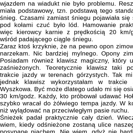
wjazdem na wiadukt nie było problemu. Resz
miała podstawowy, tzn. podstawą tego stand
śnieg. Czasami zamiast śniegu pojawiała się 
pod kołami czuć było lód. Hamowanie prakt
więc kierowcy karnie z prędkością 20 km/g
wśród padającego ciągle śniegu.
Zaraz ktoś krzyknie, że na pewno opon zimow
narzekam. Nic bardziej mylnego. Opony zi
Posiadam również klawisz magiczny, który u
zaśnieżonych. Teoretycznie klawisz taki 
trakcie jazdy w terenach górzystych. Tak m
jednak klawisz wykorzystałam w trakcie s
Wyszkowa. Być może dlatego udało mi się os
30 km/godz. Każdy, kto próbował udawać Hoł
szybko wracał do żółwiego tempa jazdy. W ko
niż wylądować na przeciwległym pasie ruchu.
Śnieżek padał praktycznie cały dzień. Wiec
wiem, kiedy odśnieżone zostaną ulice nasze
posypane piachem. Nie wiem, gdyż nie bar