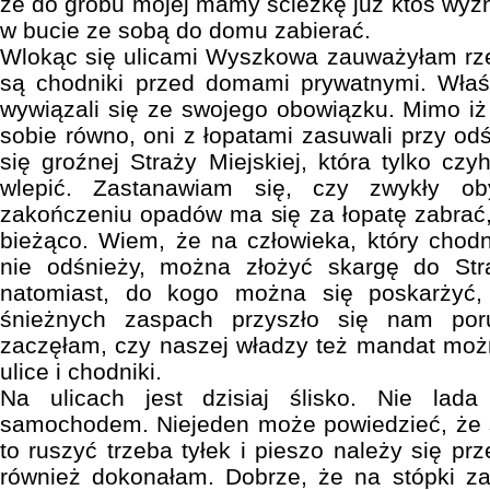
że do grobu mojej mamy ścieżkę już ktoś wyzn
w bucie ze sobą do domu zabierać.
Wlokąc się ulicami Wyszkowa zauważyłam rz
są chodniki przed domami prywatnymi. Właś
wywiązali się ze swojego obowiązku. Mimo iż 
sobie równo, oni z łopatami zasuwali przy od
się groźnej Straży Miejskiej, która tylko c
wlepić. Zastanawiam się, czy zwykły ob
zakończeniu opadów ma się za łopatę zabrać, 
bieżąco. Wiem, że na człowieka, który chodn
nie odśnieży, można złożyć skargę do Str
natomiast, do kogo można się poskarżyć, 
śnieżnych zaspach przyszło się nam por
zaczęłam, czy naszej władzy też mandat moż
ulice i chodniki.
Na ulicach jest dzisiaj ślisko. Nie lad
samochodem. Niejeden może powiedzieć, że s
to ruszyć trzeba tyłek i pieszo należy się pr
również dokonałam. Dobrze, że na stópki za