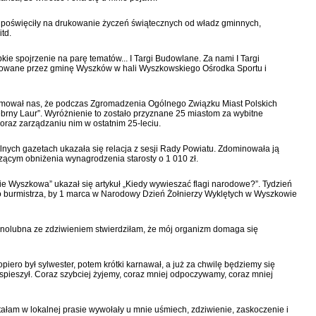
 poświęciły na drukowanie życzeń świątecznych od władz gminnych,
td.
e spojrzenie na parę tematów... I Targi Budowlane. Za nami I Targi
owane przez gminę Wyszków w hali Wyszkowskiego Ośrodka Sportu i
rmował nas, że podczas Zgromadzenia Ogólnego Związku Miast Polskich
rny Laur”. Wyróżnienie to zostało przyznane 25 miastom za wybitne
 oraz zarządzaniu nim w ostatnim 25-leciu.
nych gazetach ukazała się relacja z sesji Rady Powiatu. Zdominowała ją
zącym obniżenia wynagrodzenia starosty o 1 010 zł.
e Wyszkowa” ukazał się artykuł „Kiedy wywieszać flagi narodowe?”. Tydzień
o burmistrza, by 1 marca w Narodowy Dzień Żołnierzy Wyklętych w Wyszkowie
mnolubna ze zdziwieniem stwierdziłam, że mój organizm domaga się
iero był sylwester, potem krótki karnawał, a już za chwilę będziemy się
spieszył. Coraz szybciej żyjemy, coraz mniej odpoczywamy, coraz mniej
tałam w lokalnej prasie wywołały u mnie uśmiech, zdziwienie, zaskoczenie i