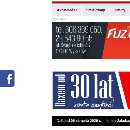
Aktualności
Stałe działy
Gminy
REKLAMA
Dziś jest
06 sierpnia 2026 r.
, imieniny
Jakuba,