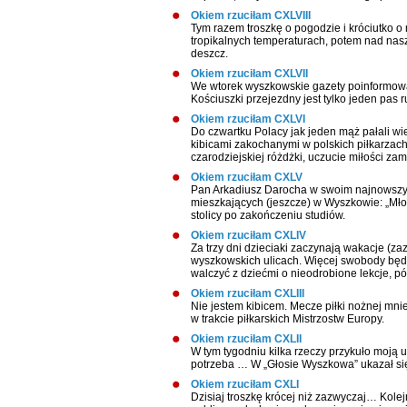
Okiem rzuciłam CXLVIII
Tym razem troszkę o pogodzie i króciutko o
tropikalnych temperaturach, potem nad naszy
deszcz.
Okiem rzuciłam CXLVII
We wtorek wyszkowskie gazety poinformował
Kościuszki przejezdny jest tylko jeden pa
Okiem rzuciłam CXLVI
Do czwartku Polacy jak jeden mąż pałali wie
kibicami zakochanymi w polskich piłkarzach
czarodziejskiej różdżki, uczucie miłości zam
Okiem rzuciłam CXLV
Pan Arkadiusz Darocha w swoim najnowszym 
mieszkających (jeszcze) w Wyszkowie: „Mło
stolicy po zakończeniu studiów.
Okiem rzuciłam CXLIV
Za trzy dni dzieciaki zaczynają wakacje (z
wyszkowskich ulicach. Więcej swobody będą 
walczyć z dziećmi o nieodrobione lekcje, p
Okiem rzuciłam CXLIII
Nie jestem kibicem. Mecze piłki nożnej mnie
w trakcie piłkarskich Mistrzostw Europy.
Okiem rzuciłam CXLII
W tym tygodniu kilka rzeczy przykuło moją
potrzeba … W „Głosie Wyszkowa” ukazał się
Okiem rzuciłam CXLI
Dzisiaj troszkę krócej niż zazwyczaj… Kol