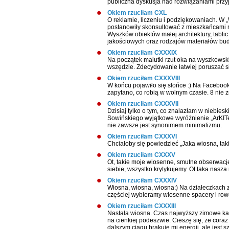
publiczna dyskusja nad rozwiązaniami prz
Okiem rzuciłam CXL
O reklamie, liczeniu i podziękowaniach. W 
postanowiły skonsultować z mieszkańcami 
Wyszków obiektów małej architektury, tabl
jakościowych oraz rodzajów materiałów bu
Okiem rzuciłam CXXXIX
Na początek malutki rzut oka na wyszkowskie
wszędzie. Zdecydowanie łatwiej poruszać s
Okiem rzuciłam CXXXVIII
W końcu pojawiło się słońce :) Na Faceboo
zapytano, co robią w wolnym czasie. 8 nie 
Okiem rzuciłam CXXXVII
Dzisiaj tylko o tym, co znalazłam w niebieski
Sowińskiego wyjątkowe wyróżnienie „ArKITe
nie zawsze jest synonimem minimalizmu.
Okiem rzuciłam CXXXVI
Chciałoby się powiedzieć „Jaka wiosna, tak
Okiem rzuciłam CXXXV
Ot, takie moje wiosenne, smutne obserwacje:
siebie, wszystko krytykujemy. Ot taka nasz
Okiem rzuciłam CXXXIV
Wiosna, wiosna, wiosna:) Na działeczkach 
częściej wybieramy wiosenne spacery i row
Okiem rzuciłam CXXXIII
Nastała wiosna. Czas najwyższy zimowe kapot
na cienkiej podeszwie. Cieszę się, że coraz
dalszym ciągu brakuje mi energii, ale jest s