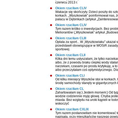
czerwcu 2013 r.
Okiem rzuciłam CLIV
Wakacje się skończyły. Dzieci poszły do sz
korkach. „Wyszkowiak” poinformował nas, że
pałacu w Dębinkach (artykuł „Zainteresowa
Okiem rzuciłam CLIV
Tym razem krótko o inwestycjach. Bez prob
Meliorantów („Wyszkowiak” artykuł „Budowa
Okiem rzuciłam CLIII
Opłata za sport... W „Wyszkowiaku” ukazał si
przedstawił obowiązujące w WOSiR zasady k
sportowej.
Okiem rzuciłam CLII
Kilka dni temu usłyszałam, że tylko narzeka
albo, że z powodu braku ciepłej wody stała
narzekam, czasami po prostu krytykuję, a t
albo przeczytałam coś optymistycznego. Dla
Okiem rzuciłam CLI
Od kilku miesięcy Wyszków stoi w korkach. 
środę samochody stanęły w gigantycznych kor
Okiem rzuciłam CL
Zahartowałam się:) Jestem morsem:) Od tyg
wodzie codziennie myję głowę. Chyba jeste
miasta. Bez względu na uroki kąpieli w lod
wskoczyć
Okiem rzuciłam CXLIX
Tym razem postanowiłam nie komentować tego
napisała, oczy mieszkańców naszego powia