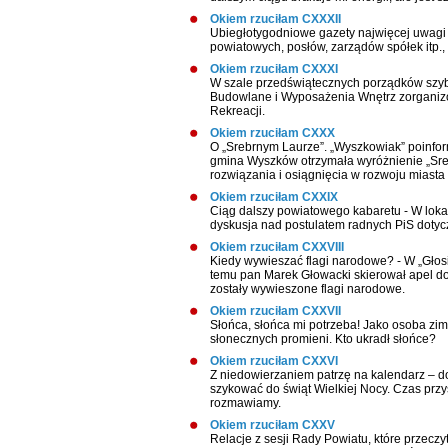
Okiem rzuciłam CXXXII
Ubiegłotygodniowe gazety najwięcej uwagi
powiatowych, posłów, zarządów spółek itp., i
Okiem rzuciłam CXXXI
W szale przedświątecznych porządków szybki
Budowlane i Wyposażenia Wnętrz zorganiz
Rekreacji.
Okiem rzuciłam CXXX
O „Srebrnym Laurze”. „Wyszkowiak” poinfo
gmina Wyszków otrzymała wyróżnienie „Sreb
rozwiązania i osiągnięcia w rozwoju miasta
Okiem rzuciłam CXXIX
Ciąg dalszy powiatowego kabaretu - W lokal
dyskusja nad postulatem radnych PiS dotyc
Okiem rzuciłam CXXVIII
Kiedy wywieszać flagi narodowe? - W „Głosi
temu pan Marek Głowacki skierował apel d
zostały wywieszone flagi narodowe.
Okiem rzuciłam CXXVII
Słońca, słońca mi potrzeba! Jako osoba zi
słonecznych promieni. Kto ukradł słońce?
Okiem rzuciłam CXXVI
Z niedowierzaniem patrzę na kalendarz – dop
szykować do świąt Wielkiej Nocy. Czas przy
rozmawiamy.
Okiem rzuciłam CXXV
Relacje z sesji Rady Powiatu, które przeczy