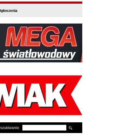
głoszenia
szukiwanie: