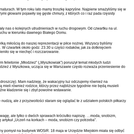
 maturach. W tym roku lato mamy troszkę kapryśne. Najpierw smażyliśmy się w
mi głowami pojawiły się gęste chmury, z których co i raz pada rzęsisty
y nas o kolejnych utrudnieniach w ruchu drogowym. Od czwartku na ul.
s ruchu w kierunku dawnego Białego Domu.
lką miłością do naszej reprezentacji w piłce nożnej. Wszyscy byliśmy
. W czwartek około godz. 23.30 u części rodaków, jak za dotknięciem
ieniło się w niechęć i rozczarowanie.
felietonie „Młodzież” („Wyszkowiak”) poruszył temat młodych ludzi
dzież z Wyszkowa, ucząca się w Warszawie często rozważa przeniesienie do
azdroszczę). Mam nadzieję, że wakacyjny luz odczujemy również na
mieli również rodzice, którzy przez najbliższe tygodnie nie będą musieli
óźne kładzenie się i zbyt powolne wstawanie.
 nudzą, ale z przyzwoitości staram się oglądać te z udziałem polskich piłkarzy
 uwagę, ale tylko o dwóch sprawach króciutko napiszę. …moda, snobizm,
 artykuł „Uczeń na korkach – moda, snobizm czy potrzeba”.
ejny pomysł na budynek WOSiR. 18 maja w Urzędzie Miejskim miała się odbyć