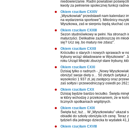
niedowierzanie. Radni powiatowi poświęcili 
kwoty za pełnienie społecznej funkcji radne
Okiem rzuciłam CXXIV
„Wyszkowiak” przedstawił nam kalendarz imp
na wydarzenia sportowe”). Miłośnicy muzyki
Wyszkowa, zaś w sierpniu będą słuchać cz
Okiem rzuciłam CXXIII
Sezon studniówkowy w pełni. Na stronach i
maturzyści. Delikatnie zazdroszczę im młodo
się? Ucz się, bo matury nie zdasz”.
Okiem rzuciłam CXXII
Króciutko o starych i nowych sprawach w n
trybuny wciąż składowane w Wyszkowie”. Ja
roku Urząd Miejski zburzył stare trybuny, k
Okiem rzuciłam CXXI
Dzisiaj tylko o radnych - „Nowy Wyszkowiak
obniżyć swoje diety o… 50 złotych (artykuł 
wysokości 1 937 zł, jej zastępcy oraz przew
zaś sołtysi i przewodniczący osiedli po 262,5
Okiem rzuciłam CXX
Dzisiaj będzie bardzo leciutko. Święta minęł
w który wchodzę z przekonaniem, że w końcu
licznych spotkaniach wigilijnych.
Okiem rzuciłam CXIX
Święta tuż, tuż… W „Wyszkowiaku” ukazał si
obiadki do szkoły obniżyła ich cenę. Teraz 
tydzień dla jednego dziecka to wydatek 41,1
Okiem rzuciłam CXVIII