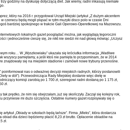
trzy godziny na dyskusję dotyczącą diet. Jak wiemy, radni inkasują niemałe
go.
rez, który na 2016 r. przygotował Urząd Miejski (artykuł „Z dużym akcentem
 w czerwcu będą mogli pląsać w rytm muzyki disco polo w czasie Dni
egoś bardziej spokojnego w trakcie Gali Operowo-Operetkowej na Mazowszu.
nternetowych lokalnych gazet pooglądać można, jak wyglądają tegoroczni
ści i jednocześnie cieszę się, że nikt nie siedzi mi nad głową mówiąc „Uczysz
owym roku… W „Wyszkowiaku” ukazała się króciutka informacja „Wadliwe
k wszyscy pamiętamy, a jeśli ktoś nie pamięta to przypominam, że w 2014
tóre znajdowały się na miejskim stadionie i zamówił nowe trybuny przenośne.
” poinformował nas o odważnej decyzji miejskich radnych, którzy postanowili
„Diety w dół”). Przewodnicząca Rady Miejskiej dostanie więc dietę w
odniczący komisji zarobią po 1 700 zł, szeregowi radni dostaną po 1 175 zł,
0 zł.
y tak prędko, że nim się obejrzałam, już się skończyły. Zaczął się kolejny rok,
 przyniesie mi dużo szczęścia. Ostatnie numery gazet rozpisywały się o
ę artykuł „Obiady w szkołach będą tańsze”. Firma „Mleks”, która dostarcza
za obiad dla dzieci będziemy płacić 8,23 zł brutto. Opłacenie obiadów na
5 zł.