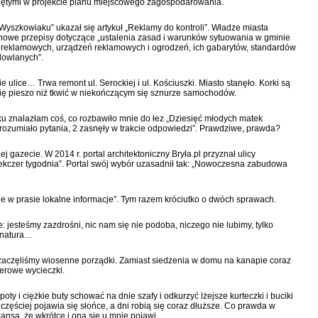
yjętymi w projekcie planu miejscowego zagospodarowania.
„Wyszkowiaku” ukazał się artykuł „Reklamy do kontroli”. Władze miasta
nowe przepisy dotyczące „ustalenia zasad i warunków sytuowania w gminie
ic reklamowych, urządzeń reklamowych i ogrodzeń, ich gabarytów, standardów
dowlanych”.
 ulice… Trwa remont ul. Serockiej i ul. Kościuszki. Miasto stanęło. Korki są
ię pieszo niż tkwić w niekończącym się sznurze samochodów.
ku znalazłam coś, co rozbawiło mnie do łez „Dziesięć młodych matek
zrozumiało pytania, 2 zasnęły w trakcie odpowiedzi”. Prawdziwe, prawda?
ej gazecie. W 2014 r. portal architektoniczny Bryła.pl przyznał ulicy
kczer tygodnia”. Portal swój wybór uzasadnił tak: „Nowoczesna zabudowa
ie w prasie lokalne informacje”. Tym razem króciutko o dwóch sprawach.
 jesteśmy zazdrośni, nic nam się nie podoba, niczego nie lubimy, tylko
a natura…
zaczęliśmy wiosenne porządki. Zamiast siedzenia w domu na kanapie coraz
erowe wycieczki.
y i ciężkie buty schować na dnie szafy i odkurzyć lżejsze kurteczki i buciki
 częściej pojawia się słońce, a dni robią się coraz dłuższe. Co prawda w
zansa, że wkrótce i ona się u mnie pojawi.