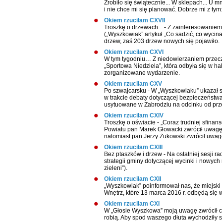
Zrobiło się świątecznie... W sklepach... U
i nie chce mi się planować. Dobrze mi z t
Okiem rzuciłam CXVII
Troszkę o drzewach... - Z zainteresowaniem
(„Wyszkowiak” artykuł „Co sadzić, co wycina
drzew, zaś 203 drzew nowych się pojawiło.
Okiem rzuciłam CXVI
W tym tygodniu… Z niedowierzaniem przecz
„Sportowa Niedziela”, która odbyła się w ha
zorganizowane wydarzenie.
Okiem rzuciłam CXV
Po szwajcarsku - W „Wyszkowiaku” ukazał s
w trakcie debaty dotyczącej bezpieczeństwa
usytuowane w Zabrodziu na odcinku od prze
Okiem rzuciłam CXIV
Troszkę o oświacie - „Coraz trudniej sfina
Powiatu pan Marek Głowacki zwrócił uwagę
natomiast pan Jerzy Żukowski zwrócił uwagę
Okiem rzuciłam CXIII
Bez ptaszków i drzew - Na ostatniej sesji 
strategii gminy dotyczącej wycinki i nowyc
zieleni”).
Okiem rzuciłam CXII
„Wyszkowiak” poinformował nas, że miejsk
Wnętrz, które 13 marca 2016 r. odbędą się 
Okiem rzuciłam CXI
W „Głosie Wyszkowa” moją uwagę zwrócił cyt
robią. Aby spod waszego dłuta wychodziły 