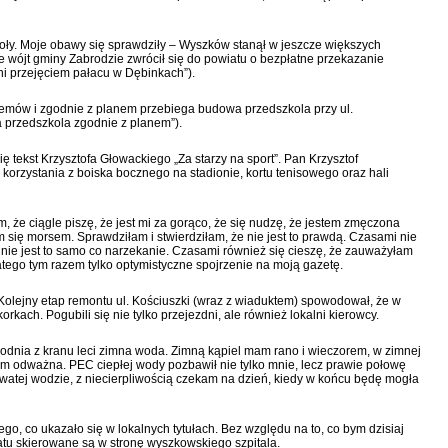
koły. Moje obawy się sprawdziły – Wyszków stanął w jeszcze większych
 wójt gminy Zabrodzie zwrócił się do powiatu o bezpłatne przekazanie
ni przejęciem pałacu w Dębinkach”).
lemów i zgodnie z planem przebiega budowa przedszkola przy ul.
 przedszkola zgodnie z planem”).
ę tekst Krzysztofa Głowackiego „Za starzy na sport”. Pan Krzysztof
orzystania z boiska bocznego na stadionie, kortu tenisowego oraz hali
m, że ciągle piszę, że jest mi za gorąco, że się nudzę, że jestem zmęczona
m się morsem. Sprawdziłam i stwierdziłam, że nie jest to prawdą. Czasami nie
o nie jest to samo co narzekanie. Czasami również się cieszę, że zauważyłam
tego tym razem tylko optymistyczne spojrzenie na moją gazetę.
Kolejny etap remontu ul. Kościuszki (wraz z wiaduktem) spowodował, że w
kach. Pogubili się nie tylko przejezdni, ale również lokalni kierowcy.
odnia z kranu leci zimna woda. Zimną kąpiel mam rano i wieczorem, w zimnej
m odważna. PEC ciepłej wody pozbawił nie tylko mnie, lecz prawie połowę
owatej wodzie, z niecierpliwością czekam na dzień, kiedy w końcu będę mogła
, co ukazało się w lokalnych tytułach. Bez względu na to, co bym dzisiaj
tu skierowane są w stronę wyszkowskiego szpitala.