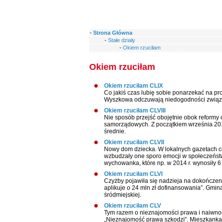
-
Strona Główna
-
Stałe działy
-
Okiem rzuciłam
Okiem rzuciłam
Okiem rzuciłam CLIX
Co jakiś czas lubię sobie ponarzekać na 
Wyszkowa odczuwają niedogodności związ
Okiem rzuciłam CLVIII
Nie sposób przejść obojętnie obok reformy 
samorządowych. Z początkiem września 2017 
średnie.
Okiem rzuciłam CLVII
Nowy dom dziecka. W lokalnych gazetach co
wzbudzały one sporo emocji w społeczeństw
wychowanka, które np. w 2014 r. wynosiły 6 
Okiem rzuciłam CLVI
Czyżby pojawiła się nadzieja na dokończen
aplikuje o 24 mln zł dofinansowania”. Gmin
śródmiejskiej.
Okiem rzuciłam CLV
Tym razem o nieznajomości prawa i naiwnoś
„Nieznajomość prawa szkodzi”. Mieszkanka 