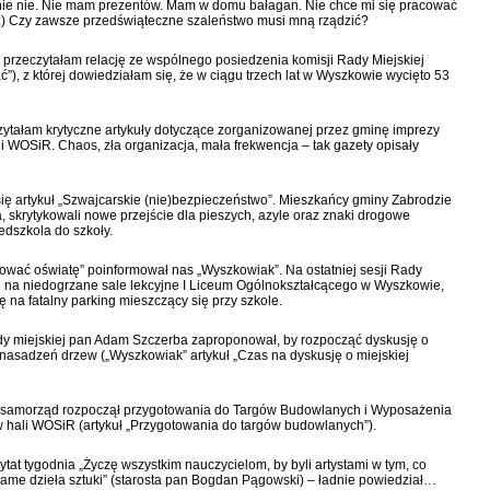
 mnie nie. Nie mam prezentów. Mam w domu bałagan. Nie chce mi się pracować
ym:) Czy zawsze przedświąteczne szaleństwo musi mną rządzić?
 przeczytałam relację ze wspólnego posiedzenia komisji Rady Miejskiej
ć”), z której dowiedziałam się, że w ciągu trzech lat w Wyszkowie wycięto 53
ytałam krytyczne artykuły dotyczące zorganizowanej przez gminę imprezy
li WOSiR. Chaos, zła organizacja, mała frekwencja – tak gazety opisały
ię artykuł „Szwajcarskie (nie)bezpieczeństwo”. Mieszkańcy gminy Zabrodzie
, skrytykowali nowe przejście dla pieszych, azyle oraz znaki drogowe
dszkola do szkoły.
nsować oświatę” poinformował nas „Wyszkowiak”. Na ostatniej sesji Rady
 na niedogrzane sale lekcyjne I Liceum Ogólnokształcącego w Wyszkowie,
 na fatalny parking mieszczący się przy szkole.
rady miejskiej pan Adam Szczerba zaproponował, by rozpocząć dyskusję o
h nasadzeń drzew („Wyszkowiak” artykuł „Czas na dyskusję o miejskiej
i samorząd rozpoczął przygotowania do Targów Budowlanych i Wyposażenia
w hali WOSiR (artykuł „Przygotowania do targów budowlanych”).
at tygodnia „Życzę wszystkim nauczycielom, by byli artystami w tym, co
same dzieła sztuki” (starosta pan Bogdan Pągowski) – ładnie powiedział…