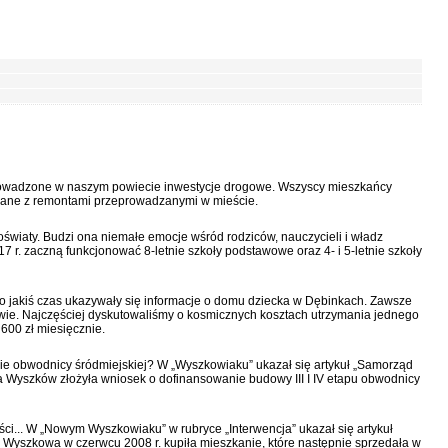
prowadzone w naszym powiecie inwestycje drogowe. Wszyscy mieszkańcy
ane z remontami przeprowadzanymi w mieście.
oświaty. Budzi ona niemałe emocje wśród rodziców, nauczycieli i władz
r. zaczną funkcjonować 8-letnie szkoły podstawowe oraz 4- i 5-letnie szkoły
 jakiś czas ukazywały się informacje o domu dziecka w Dębinkach. Zawsze
ie. Najczęściej dyskutowaliśmy o kosmicznych kosztach utrzymania jednego
600 zł miesięcznie.
ie obwodnicy śródmiejskiej? W „Wyszkowiaku” ukazał się artykuł „Samorząd
a Wyszków złożyła wniosek o dofinansowanie budowy III I IV etapu obwodnicy
ci... W „Nowym Wyszkowiaku” w rubryce „Interwencja” ukazał się artykuł
Wyszkowa w czerwcu 2008 r. kupiła mieszkanie, które następnie sprzedała w