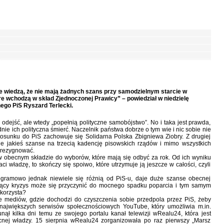
ale wiedzą, że nie mają żadnych szans przy samodzielnym starcie w
e wchodzą w skład Zjednoczonej Prawicy” – powiedział w niedzielę
ego PiS Ryszard Terlecki.
 odejść, ale wtedy „popełnią polityczne samobójstwo”. No i taka jest prawda,
ie ich polityczna śmierć. Naczelnik państwa dobrze o tym wie i nic sobie nie
tosunku do PiS zachowuje się Solidarna Polska Zbigniewa Ziobry. Z drugiej
daje jakieś szanse na trzecią kadencję pisowskich rządów i mimo wszystkich
u rezygnować.
 obecnym składzie do wyborów, które mają się odbyć za rok. Od ich wyniku
aci władzę, to skończy się spoiwo, które utrzymuje ją jeszcze w całości, czyli
rogramowo jednak niewiele się różnią od PiS-u, daje duże szanse obecnej
jący kryzys może się przyczynić do mocnego spadku poparcia i tym samym
ykorzysta?
 mediów, gdzie dochodzi do czyszczenia sobie przedpola przez PiS, żeby
ajwiększych serwisów społecznościowych YouTube, który umożliwia m.in.
nął kilka dni temu ze swojego portalu kanał telewizji wRealu24, która jest
ej władzy. 15 sierpnia wRealu24 zorganizowała po raz pierwszy „Marsz