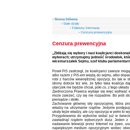
-
Strona Główna
-
Stałe działy
-
Felietony Internauty
-
Cenzura prewencyjna
Cenzura prewencyjna
„Zbliżają się wybory i nasi koalicjanci doskon
wyborach; utrzymajmy jedność środowisk, któr
wicemarszałek Sejmu, szef klubu parlamentarn
Poseł PiS zastrzegł, że koalicjanci zawsze mogą
albo razem z PiS-em wejdą do sejmu, albo dopadn
robi z harców wewnętrznej opozycji, bo tak w s
strony dobrze też wie, że tylko taka koalicja 
utarczek nie będzie chciał, póki co, z tego układ
Zjednoczona Prawica wydaje się więc wytrwać w
może zależeć, czy się nie rozpadnie. Bo jeśli str
pieniądze i stołki.
Zachowanie głównej siły opozycyjnej, która p
władzy na utrzymanie rządów. Jedynie postępu
utraty tejże władzy, ale czy opozycja w pełni to w
Przygotowania do wyborów widać już w świecie
zawładnąć rządem wyborczych dusz. Jeden z n
nadawanie telewizji przez Internet na żywo, usu
największym medium opozycyjnym wobec obecn