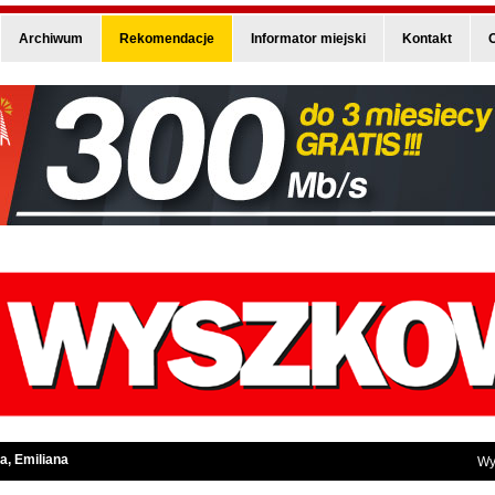
Archiwum
Rekomendacje
Informator miejski
Kontakt
O
a, Emiliana
Wy