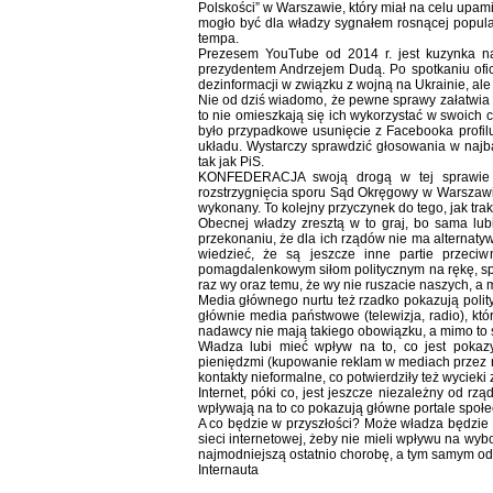
Polskości” w Warszawie, który miał na celu upamię
mogło być dla władzy sygnałem rosnącej popula
tempa.
Prezesem YouTube od 2014 r. jest kuzynka na
prezydentem Andrzejem Dudą. Po spotkaniu ofic
dezinformacji w związku z wojną na Ukrainie, ale
Nie od dziś wiadomo, że pewne sprawy załatwia się
to nie omieszkają się ich wykorzystać w swoich c
było przypadkowe usunięcie z Facebooka profi
układu. Wystarczy sprawdzić głosowania w najba
tak jak PiS.
KONFEDERACJA swoją drogą w tej sprawie 
rozstrzygnięcia sporu Sąd Okręgowy w Warszawie n
wykonany. To kolejny przyczynek do tego, jak tr
Obecnej władzy zresztą w to graj, bo sama lu
przekonaniu, że dla ich rządów nie ma alternatyw
wiedzieć, że są jeszcze inne partie przeci
pomagdalenkowym siłom politycznym na rękę, sp
raz wy oraz temu, że wy nie ruszacie naszych, a
Media głównego nurtu też rzadko pokazują polit
głównie media państwowe (telewizja, radio), któ
nadawcy nie mają takiego obowiązku, a mimo to s
Władza lubi mieć wpływ na to, co jest poka
pieniędzmi (kupowanie reklam w mediach przez n
kontakty nieformalne, co potwierdziły też wycieki
Internet, póki co, jest jeszcze niezależny od rz
wpływają na to co pokazują główne portale społe
A co będzie w przyszłości? Może władza będzie 
sieci internetowej, żeby nie mieli wpływu na w
najmodniejszą ostatnio chorobę, a tym samym odc
Internauta