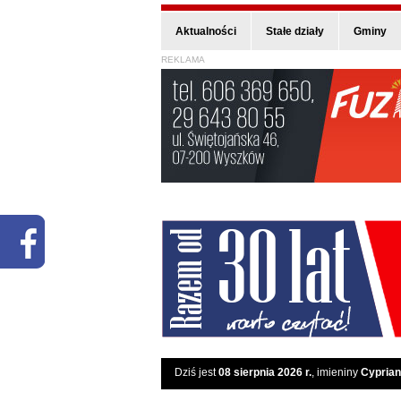
Aktualności
Stałe działy
Gminy
REKLAMA
Dziś jest
08 sierpnia 2026 r.
, imieniny
Cyprian