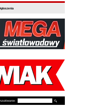
głoszenia
szukiwanie: