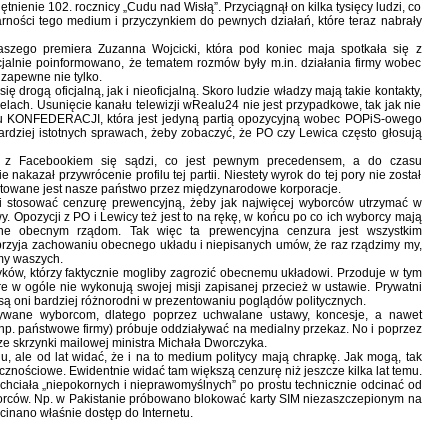
tnienie 102. rocznicy „Cudu nad Wisłą”. Przyciągnął on kilka tysięcy ludzi, co
rności tego medium i przyczynkiem do pewnych działań, które teraz nabrały
szego premiera Zuzanna Wojcicki, która pod koniec maja spotkała się z
jalnie poinformowano, że tematem rozmów były m.in. działania firmy wobec
 zapewne nie tylko.
 drogą oficjalną, jak i nieoficjalną. Skoro ludzie władzy mają takie kontakty,
elach. Usunięcie kanału telewizji wRealu24 nie jest przypadkowe, tak jak nie
lu KONFEDERACJI, która jest jedyną partią opozycyjną wobec POPiS-owego
rdziej istotnych sprawach, żeby zobaczyć, że PO czy Lewica często głosują
z Facebookiem się sądzi, co jest pewnym precedensem, a do czasu
akazał przywrócenie profilu tej partii. Niestety wyrok do tej pory nie został
aktowane jest nasze państwo przez międzynarodowe korporacje.
bi stosować cenzurę prewencyjną, żeby jak najwięcej wyborców utrzymać w
y. Opozycji z PO i Lewicy też jest to na rękę, w końcu po co ich wyborcy mają
wne obecnym rządom. Tak więc ta prewencyjna cenzura jest wszystkim
rzyja zachowaniu obecnego układu i niepisanych umów, że raz rządzimy my,
 my waszych.
yków, którzy faktycznie mogliby zagrozić obecnemu układowi. Przoduje w tym
re w ogóle nie wykonują swojej misji zapisanej przecież w ustawie. Prywatni
ą oni bardziej różnorodni w prezentowaniu poglądów politycznych.
zywane wyborcom, dlatego poprzez uchwalane ustawy, koncesje, a nawet
p. państwowe firmy) próbuje oddziaływać na medialny przekaz. No i poprzez
 ze skrzynki mailowej ministra Michała Dworczyka.
ądu, ale od lat widać, że i na to medium politycy mają chrapkę. Jak mogą, tak
cznościowe. Ewidentnie widać tam większą cenzurę niż jeszcze kilka lat temu.
chciała „niepokornych i nieprawomyślnych” po prostu technicznie odcinać od
yborców. Np. w Pakistanie próbowano blokować karty SIM niezaszczepionym na
inano właśnie dostęp do Internetu.