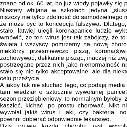
znane od ok. 60 lat, bo już wtedy pojawiły się
Niestety wbijana w szkołach jedyna „słus
niszczy nie tylko zdolność do samodzielnego my
że może być to koncepcja fałszywa. Dlatego,
stało, łatwiej ulegli koronapanice ludzie wyks
wmówić, że ten wirus jest tak zabójczy, że to
świata i wszyscy pomrzemy na nową chorobę
niektórzy prześmiewczo piszą, korona(ś)w
zachowywać, delikatnie pisząc, inaczej niż zwy
postrzegane przez nich jako nienormalność 
stało się nie tylko akceptowalne, ale dla nie
celu przeżycia.
A jakby tak nie słuchać tego, co podają media 
tam wiedział o sztucznie wywołanej panice
sezon przeziębieniowy, to normalnym byłoby, 
kaszleć, kichać, po prostu chorować. Nikt n
wywołał jakiś wirus i jaki, czy bakteria, n
powinni dobierać odpowiednie lekarstwo.
Dziś prawie każda choroba jest wywo