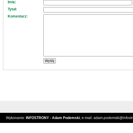
Imię:
Tytuł:
Komentarz:
Wykonanie:
INFOSTRONY - Adam Podemski
, e-mail:
adam.podemski@infostro