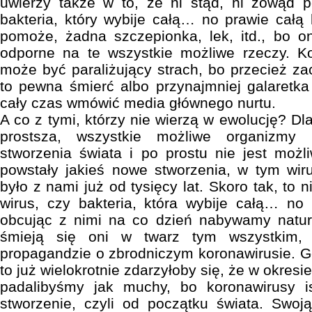
uwierzy także w to, że ni stąd, ni zowąd p
bakteria, który wybije całą… no prawie całą 
pomoże, żadna szczepionka, lek, itd., bo o
odporne na te wszystkie możliwe rzeczy. Ko
może być paraliżujący strach, bo przecież 
to pewna śmierć albo przynajmniej galaretka
cały czas wmówić media głównego nurtu.
A co z tymi, którzy nie wierzą w ewolucję? Dla
prostsza, wszystkie możliwe organizmy
stworzenia świata i po prostu nie jest moż
powstały jakieś nowe stworzenia, w tym wirus
było z nami już od tysięcy lat. Skoro tak, to
wirus, czy bakteria, która wybije całą… no
obcując z nimi na co dzień nabywamy natur
śmieją się oni w twarz tym wszystkim, k
propagandzie o zbrodniczym koronawirusie. Gd
to już wielokrotnie zdarzyłoby się, że w okres
padalibyśmy jak muchy, bo koronawirusy i
stworzenie, czyli od początku świata. Swo