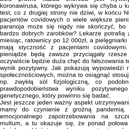
koronawirusa, którego wykrywa się chyba u ka
test, co z drugiej strony nie dziwi, w końcu N
pacjentów covidowych o wiele większe pieni
paranoja może się nigdy nie skończyć, bo 
bardzo dobrych zarobków? Lekarze potrafią 
miesiąc, ratownicy po 12 000zł, a pielęgniarki 
mają styczność z pacjentami covidowymi
pieniądze będą zawsze przyciągały rzesze
oczywiście będzie duża chęć do fałszowania t
wynik pozytywny. Jak pokazują wypowiedzi
społecznościowych, można to osiągnąć stosuj
np. zwykłą sól fizjologiczną, co podob
prawdopodobieństwa wyniku pozytywneg
genetycznego, który powinno się badać.
Jest jeszcze jeden ważny aspekt utrzymywan
mamy do czynienie z groźną pandemią. 
emocjonalnego zapotrzebowania na szcze
multum, a tu okazuje się, że ponad połowa