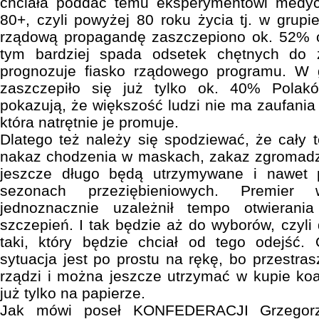
chciała poddać temu eksperymentowi medy
80+, czyli powyżej 80 roku życia tj. w grupi
rządową propagandę zaszczepiono ok. 52% 
tym bardziej spada odsetek chętnych do z
prognozuje fiasko rządowego programu. W 
zaszczepiło się już tylko ok. 40% Polak
pokazują, że większość ludzi nie ma zaufania
która natrętnie je promuje.
Dlatego też należy się spodziewać, że cały 
nakaz chodzenia w maskach, zakaz zgromadze
jeszcze długo będą utrzymywane i nawet 
sezonach przeziębieniowych. Premier
jednoznacznie uzależnił tempo otwieran
szczepień. I tak będzie aż do wyborów, czyli
taki, który będzie chciał od tego odejść.
sytuacja jest po prostu na rękę, bo przestras
rządzi i można jeszcze utrzymać w kupie koal
już tylko na papierze.
Jak mówi poseł KONFEDERACJI Grzegorz 