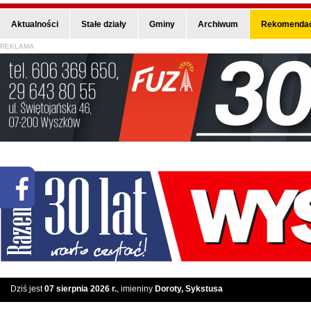
Aktualności
Stałe działy
Gminy
Archiwum
Rekomendac
REKLAMA
Dziś jest
07 sierpnia 2026 r.
, imieniny
Doroty, Sykstusa