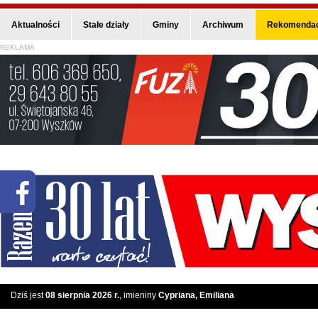
Aktualności
Stałe działy
Gminy
Archiwum
Rekomendac
REKLAMA
Dziś jest
08 sierpnia 2026 r.
, imieniny
Cypriana, Emiliana