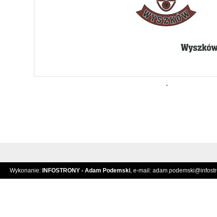
.
Wykonanie:
INFOSTRONY - Adam Podemski
, e-mail:
adam.podemski@infostro