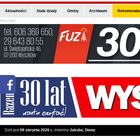
Aktualności
Stałe działy
Gminy
Archiwum
Rekomendac
REKLAMA
Dziś jest
06 sierpnia 2026 r.
, imieniny
Jakuba, Sławy