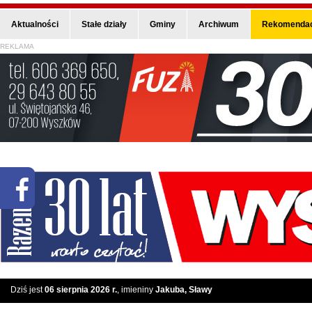
Aktualności
Stałe działy
Gminy
Archiwum
Rekomendac
REKLAMA
Dziś jest
06 sierpnia 2026 r.
, imieniny
Jakuba, Sławy