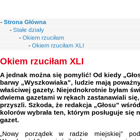
-
Strona Główna
-
Stałe działy
-
Okiem rzuciłam
-
Okiem rzuciłam XLI
Okiem rzuciłam XLI
A jednak można się pomylić! Od kiedy „Gło
barwy „Wyszkowiaka”, ludzie mają poważn
właściwej gazety. Niejednokrotnie byłam św
dwiema gazetami w rękach zastanawiali się, k
przyszli. Szkoda, że redakcja „Głosu” wśró
kolorów wybrała ten, którym posługuje się n
gazet.
„Nowy porządek w radzie miejskiej” po