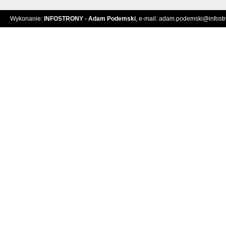
Wykonanie:
INFOSTRONY - Adam Podemski
, e-mail:
adam.podemski@infostro