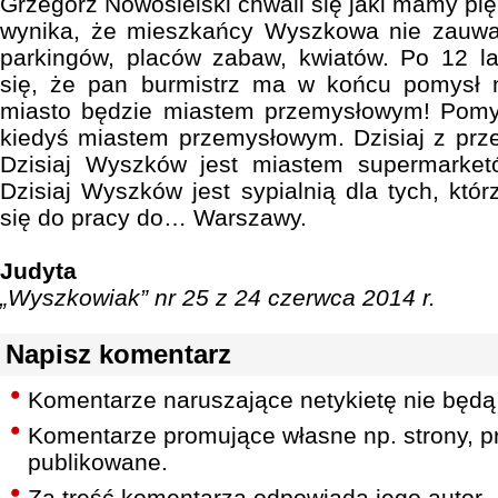
Grzegorz Nowosielski chwali się jaki mamy p
wynika, że mieszkańcy Wyszkowa nie zauwa
parkingów, placów zabaw, kwiatów. Po 12 l
się, że pan burmistrz ma w końcu pomysł 
miasto będzie miastem przemysłowym! Pomy
kiedyś miastem przemysłowym. Dzisiaj z prze
Dzisiaj Wyszków jest miastem supermarketó
Dzisiaj Wyszków jest sypialnią dla tych, któ
się do pracy do… Warszawy.
Judyta
„Wyszkowiak” nr 25 z 24 czerwca 2014 r.
Napisz komentarz
Komentarze naruszające netykietę nie będą
Komentarze promujące własne np. strony, pr
publikowane.
Za treść komentarza odpowiada jego autor.