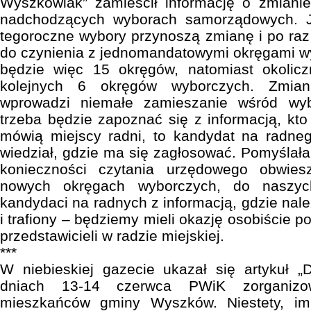
Wyszkowiak” zamieścił informację o zmian
nadchodzących wyborach samorządowych. 
tegoroczne wybory przynoszą zmianę i po raz
do czynienia z jednomandatowymi okręgami 
będzie więc 15 okręgów, natomiast okolic
kolejnych 6 okręgów wyborczych. Zmian
wprowadzi niemałe zamieszanie wśród wy
trzeba będzie zapoznać się z informacją, kt
mówią miejscy radni, to kandydat na radneg
wiedział, gdzie ma się zagłosować. Pomyślał
konieczności czytania urzędowego obwies
nowych okręgach wyborczych, do naszyc
kandydaci na radnych z informacją, gdzie nal
i trafiony – będziemy mieli okazję osobiście 
przedstawicieli w radzie miejskiej.
***
W niebieskiej gazecie ukazał się artykuł 
dniach 13-14 czerwca PWiK zorganizo
mieszkańców gminy Wyszków. Niestety, imp