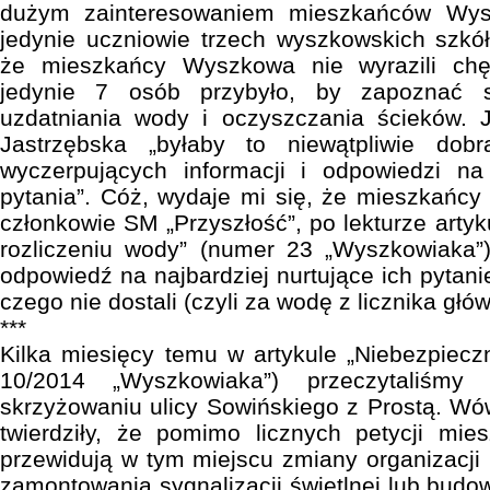
dużym zainteresowaniem mieszkańców Wys
jedynie uczniowie trzech wyszkowskich szkó
że mieszkańcy Wyszkowa nie wyrazili chęc
jedynie 7 osób przybyło, by zapoznać s
uzdatniania wody i oczyszczania ścieków.
Jastrzębska „byłaby to niewątpliwie dob
wyczerpujących informacji i odpowiedzi n
pytania”. Cóż, wydaje mi się, że mieszkańc
członkowie SM „Przyszłość”, po lekturze artyk
rozliczeniu wody” (numer 23 „Wyszkowiaka”)
odpowiedź na najbardziej nurtujące ich pytani
czego nie dostali (czyli za wodę z licznika głó
***
Kilka miesięcy temu w artykule „Niebezpiec
10/2014 „Wyszkowiaka”) przeczytaliśmy 
skrzyżowaniu ulicy Sowińskiego z Prostą. Wó
twierdziły, że pomimo licznych petycji m
przewidują w tym miejscu zmiany organizacji 
zamontowania sygnalizacji świetlnej lub budo