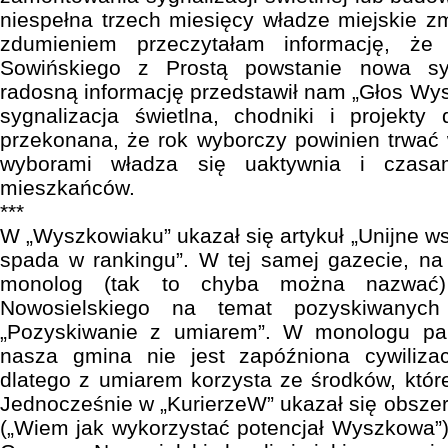
niespełna trzech miesięcy władze miejskie zm
zdumieniem przeczytałam informację, że
Sowińskiego z Prostą powstanie nowa syg
radosną informację przedstawił nam „Głos Wy
sygnalizacja świetlna, chodniki i projekty
przekonana, że rok wyborczy powinien trwać 
wyborami władza się uaktywnia i czasam
mieszkańców.
***
W „Wyszkowiaku” ukazał się artykuł „Unijne 
spada w rankingu”. W tej samej gazecie, na 
monolog (tak to chyba można nazwać) 
Nowosielskiego na temat pozyskiwanych
„Pozyskiwanie z umiarem”. W monologu pan
nasza gmina nie jest zapóźniona cywilizac
dlatego z umiarem korzysta ze środków, któr
Jednocześnie w „KurierzeW” ukazał się obsze
(„Wiem jak wykorzystać potencjał Wyszkowa”)