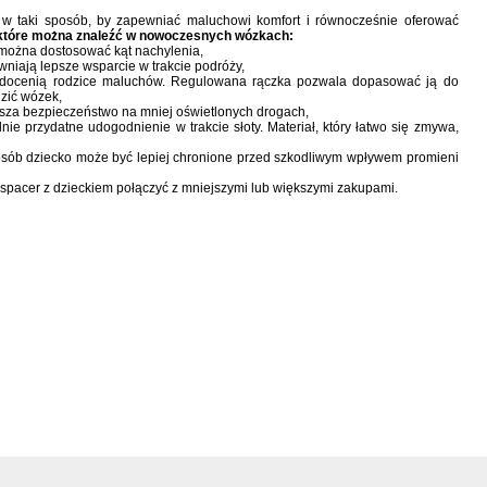
 w taki sposób, by zapewniać maluchowi komfort i równocześnie oferować
 które można znaleźć w nowoczesnych wózkach:
można dostosować kąt nachylenia,
wniają lepsze wsparcie w trakcie podróży,
 docenią rodzice maluchów. Regulowana rączka pozwala dopasować ją do
zić wózek,
ksza bezpieczeństwo na mniej oświetlonych drogach,
nie przydatne udogodnienie w trakcie słoty. Materiał, który łatwo się zmywa,
osób dziecko może być lepiej chronione przed szkodliwym wpływem promieni
spacer z dzieckiem połączyć z mniejszymi lub większymi zakupami.