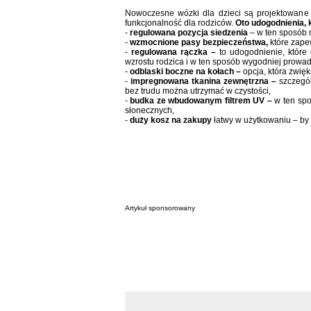
Nowoczesne wózki dla dzieci są projektowane
funkcjonalność dla rodziców.
Oto udogodnienia,
-
regulowana pozycja siedzenia
– w ten sposób 
-
wzmocnione pasy bezpieczeństwa,
które zape
-
regulowana rączka –
to udogodnienie, które
wzrostu rodzica i w ten sposób wygodniej prowad
-
odblaski boczne na kołach –
opcja, która zwię
-
impregnowana tkanina zewnętrzna –
szczegól
bez trudu można utrzymać w czystości,
-
budka ze wbudowanym filtrem UV –
w ten sp
słonecznych,
-
duży kosz na zakupy
łatwy w użytkowaniu – by 
Artykuł sponsorowany