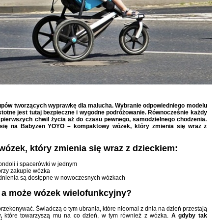
kupów tworzących wyprawkę dla malucha. Wybranie odpowiedniego modelu
stotne jest tutaj bezpieczne i wygodne podróżowanie. Równocześnie każdy
d pierwszych chwil życia aż do czasu pewnego, samodzielnego chodzenia.
 się na Babyzen YOYO – kompaktowy wózek, który zmienia się wraz z
zek, który zmienia się wraz z dzieckiem:
gondoli i spacerówki w jednym
przy zakupie wózka
godnienia są dostępne w nowoczesnych wózkach
 a może wózek wielofunkcyjny?
 przekonywać. Świadczą o tym ubrania, które nieomal z dnia na dzień przestają
w,
które towarzyszą mu na co dzień, w tym również z wózka.
A gdyby tak