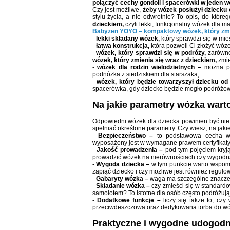
połączyć cechy gondoli i spacerówki w jeden w
Czy jest możliwe,
żeby wózek posłużył dziecku 
stylu życia, a nie odwrotnie? To opis, do które
dzieckiem,
czyli lekki, funkcjonalny wózek dla m
Babyzen YOYO – kompaktowy wózek, który zmie
-
lekki składany wózek,
który sprawdzi się w mi
-
łatwa konstrukcja,
która pozwoli Ci złożyć wóze
-
wózek, który sprawdzi się w podróży,
zarówno
wózek, który zmienia się wraz z dzieckiem,
zmie
-
wózek dla rodzin wielodzietnych –
można poł
podnóżka z siedziskiem dla starszaka,
-
wózek, który będzie towarzyszył dziecku od
spacerówka, gdy dziecko będzie mogło podróżowa
Na jakie parametry wózka wart
Odpowiedni wózek dla dziecka powinien być nie
spełniać określone parametry. Czy wiesz, na jak
-
Bezpieczeństwo –
to podstawowa cecha wóz
wyposażony jest w wymagane prawem certyfikaty
-
Jakość prowadzenia –
pod tym pojęciem kryją
prowadzić wózek na nierównościach czy wygodn
-
Wygoda dziecka –
w tym punkcie warto wspomni
zapiąć dziecko i czy możliwe jest również regulo
-
Gabaryty wózka –
waga ma szczególne znaczeni
-
Składanie wózka –
czy zmieści się w standar
samolotem? To istotne dla osób często podróżują
-
Dodatkowe funkcje –
liczy się także to, czy
przeciwdeszczowa oraz dedykowana torba do wó
Praktyczne i wygodne udogod