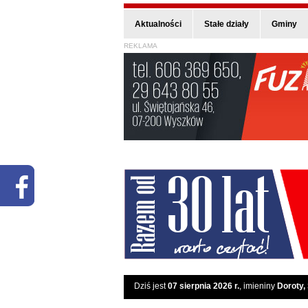
Aktualności
Stałe działy
Gminy
REKLAMA
Dziś jest
07 sierpnia 2026 r.
, imieniny
Doroty,