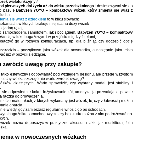
ózek wielofunkcyjny
?
od pierwszych dni życia aż do wieku przedszkolnego
i dostosowywał się do
go pasuje
Babyzen YOYO – kompaktowy wózek, który zmienia się wraz z
alucha.
nia się wraz z dzieckiem
to w kilku słowach:
eszkaniach, w których brakuje miejsca na duży wózek
k jedną ręką,
 samochodem, samolotem, jak i pociągiem.
Babyzen YOYO – kompaktowy
ści się w luku bagażowym i w przejściu między fotelami,
ączyć go w różnych konfiguracjach, np. dla bliźniąt, czy doczepić opcję
 narodzin –
początkowo jako wózek dla noworodka, a następnie jako lekka
ć już w pozycji siedzącej.
o zwrócić uwagę przy zakupie?
 tylko estetyczny i odpowiadać pod względem designu, ale przede wszystkim
ie cechy wózka szczególnie warto zwrócić uwagę?
ków dziecięcych. Warto sprawdzić, czy wybrany model jest stabilny i
.
 się odpowiednie koła i łożyskowanie kół, amortyzacja pozwalająca pewnie
a rączka do prowadzenia.
eć o materiałach, z których wykonany jest wózek, to, czy z łatwością można
wanie oparcia.
e wtedy, gdy zamierzasz regularnie wnosić go po schodach.
dowym bagażniku samochodowym i czy bez trudu można z nim podróżować np.
cych.
 wózek można doposażyć w praktyczne akcesoria takie jak moskitiera, folia
zka.
nienia w nowoczesnych wózkach