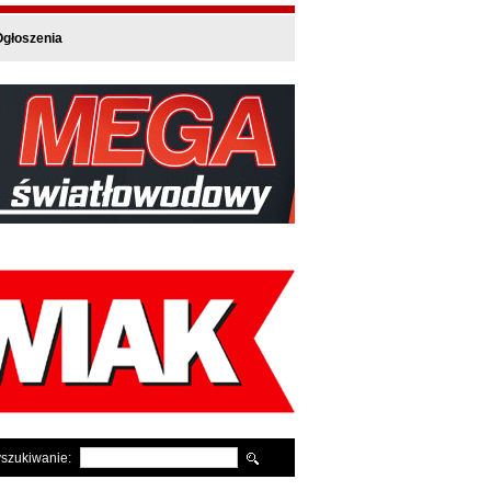
głoszenia
szukiwanie: