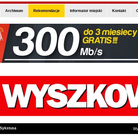
Archiwum
Rekomendacje
Informator miejski
Kontakt
O
 Sykstusa
Wy