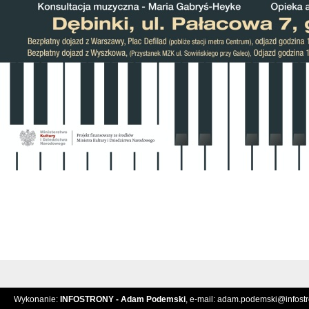
Wykonanie:
INFOSTRONY - Adam Podemski
, e-mail:
adam.podemski@infostro