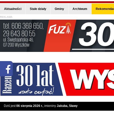
Aktualności
Stałe działy
Gminy
Archiwum
Rekomendac
REKLAMA
Dziś jest
06 sierpnia 2026 r.
, imieniny
Jakuba, Sławy