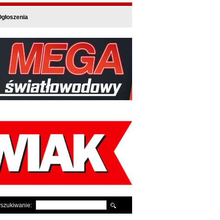
głoszenia
szukiwanie: