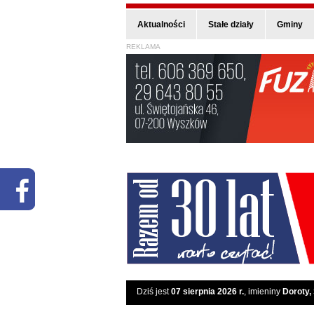
Aktualności
Stałe działy
Gminy
REKLAMA
Dziś jest
07 sierpnia 2026 r.
, imieniny
Doroty,