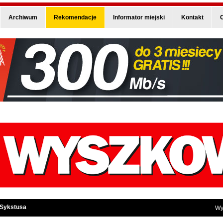
Archiwum
Rekomendacje
Informator miejski
Kontakt
O
 Sykstusa
Wy