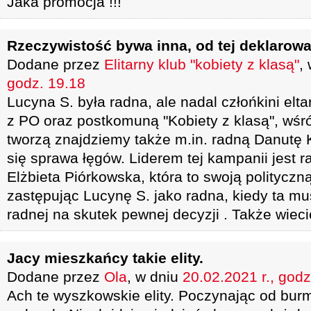
Jaka promocja !!!
Rzeczywistość bywa inna, od tej deklarowa
Dodane przez
Elitarny klub "kobiety z klasą"
,
godz. 19.18
Lucyna S. była radna, ale nadal człońkini el
z PO oraz postkomuną "Kobiety z klasą", wśr
tworzą znajdziemy także m.in. radną Danutę 
się sprawa łęgów. Liderem tej kampanii jest
Elżbieta Piórkowska, która to swoją polityczn
zastępując Lucynę S. jako radna, kiedy ta mu
radnej na skutek pewnej decyzji . Także wieci
Jacy mieszkańcy takie elity.
Dodane przez
Ola
, w dniu
20.02.2021 r., godz
Ach te wyszkowskie elity. Poczynając od burm