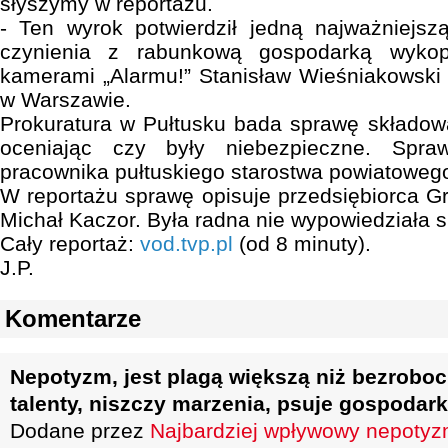
słyszymy w reportażu.
- Ten wyrok potwierdził jedną najważniejsz
czynienia z rabunkową gospodarką wykopa
kamerami „Alarmu!” Stanisław Wieśniakowski
w Warszawie.
Prokuratura w Pułtusku bada sprawę składow
oceniając czy były niebezpieczne. Spra
pracownika pułtuskiego starostwa powiatoweg
W reportażu sprawę opisuje przedsiębiorca Gr
Michał Kaczor. Była radna nie wypowiedziała 
Cały reportaż:
vod.tvp.pl
(od 8 minuty).
J.P.
Komentarze
Nepotyzm, jest plagą większą niż bezroboci
talenty, niszczy marzenia, psuje gospodar
Dodane przez
Najbardziej wpływowy nepotyz