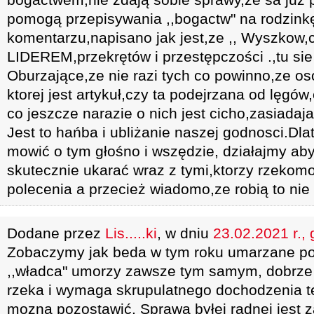
pomogą przepisywania ,,bogactw" na rodzink
komentarzu,napisano jak jest,ze ,, Wyszkow,
LIDEREM,przekrętów i przestępczości .,tu sie 
Oburzające,ze nie razi tych co powinno,ze oso
ktorej jest artykuł,czy ta podejrzana od lęgów,c
co jeszcze narazie o nich jest cicho,zasiadaj
Jest to hańba i ubliżanie naszej godnosci.Dla
mowić o tym głośno i wszędzie, działajmy aby
skutecznie ukarać wraz z tymi,ktorzy rzekom
polecenia a przecież wiadomo,ze robią to nie
Dodane przez
Lis.....ki
, w dniu
23.02.2021 r.,
Zobaczymy jak beda w tym roku umarzane pod
,,władca" umorzy zawsze tym samym, dobrze
rzeka i wymaga skrupulatnego dochodzenia te
mozna pozostawić. Sprawa byłej radnej jest