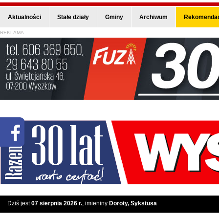
Aktualności
Stałe działy
Gminy
Archiwum
Rekomendac
REKLAMA
Dziś jest
07 sierpnia 2026 r.
, imieniny
Doroty, Sykstusa