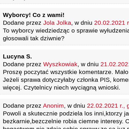
Wyborcy! Co z wami!
Dodane przez
Jola Jolka
, w dniu
20.02.2021 r
To wyborcy wiedziedząc o sprawie wyłudzenia
głosowali tak dziwnie?
Lucyna S.
Dodane przez
Wyszkowiak
, w dniu
21.02.2021
Proszę poczytać wszystkie komentarze. Mało 
Jeżeli sprawa dotyczyłaby członka PIS, komen
więcej. Czytelnicy niech wyciągną wnioski.
Dodane przez
Anonim
, w dniu
22.02.2021 r., 
Powoli a skutecznie podziela los inni,ktorzy j
bezkarnie,bezczelnie robia ciemne interesy.
bogactwem,nie zdają sobie sprawy,ze sa juz 