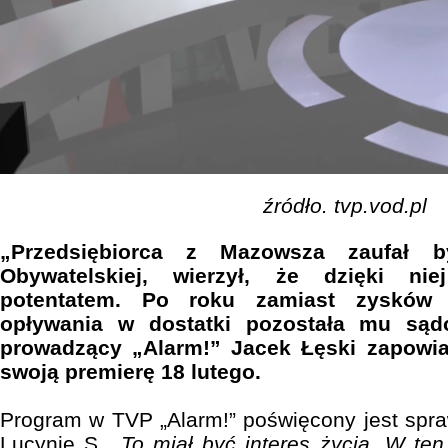
źródło. tvp.vod.pl
„Przedsiębiorca z Mazowsza zaufał by
Obywatelskiej, wierzył, że dzięki nie
potentatem. Po roku zamiast zysków li
opływania w dostatki pozostała mu sąd
prowadzący „Alarm!” Jacek Łęski zapowiad
swoją premierę 18 lutego.
Program w TVP „Alarm!” poświęcony jest spraw
Lucynie S.
„To miał być interes życia. W te