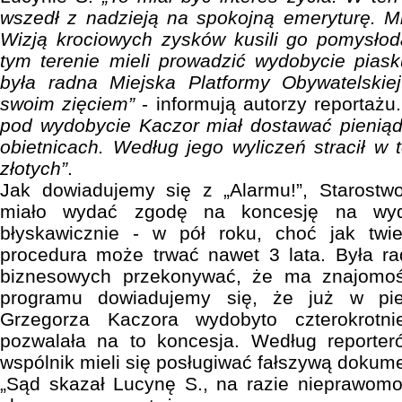
wszedł z nadzieją na spokojną emeryturę. Mia
Wizją krociowych zysków kusili go pomysłod
tym terenie mieli prowadzić wydobycie piask
była radna Miejska Platformy Obywatelski
swoim zięciem”
- informują autorzy reportażu
pod wydobycie Kaczor miał dostawać pieniąd
obietnicach. Według jego wyliczeń stracił w 
złotych”
.
Jak dowiadujemy się z „Alarmu!”, Starost
miało wydać zgodę na koncesję na wydo
błyskawicznie - w pół roku, choć jak twie
procedura może trwać nawet 3 lata. Była 
biznesowych przekonywać, że ma znajomoś
programu dowiadujemy się, że już w pie
Grzegorza Kaczora wydobyto czterokrotn
pozwalała na to koncesja. Według reporter
wspólnik mieli się posługiwać fałszywą dokum
„Sąd skazał Lucynę S., na razie nieprawomoc