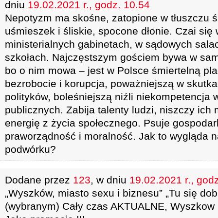
dniu
19.02.2021 r., godz. 10.54
Nepotyzm ma skośne, zatopione w tłuszczu ś
uśmieszek i śliskie, spocone dłonie. Czai się
ministerialnych gabinetach, w sądowych salach
szkołach. Najczęstszym gościem bywa w sa
bo o nim mowa – jest w Polsce śmiertelną pl
bezrobocie i korupcja, poważniejszą w skutka
polityków, boleśniejszą niźli niekompetencja 
publicznych. Zabija talenty ludzi, niszczy ic
energię z życia społecznego. Psuje gospodar
praworządność i moralność. Jak to wygląda 
podwórku?
Dodane przez
123
, w dniu
19.02.2021 r., god
„Wyszków, miasto sexu i biznesu” „Tu się do
(wybranym) Cały czas AKTUALNE, Wyszkow p