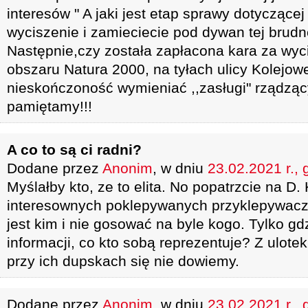
interesów " A jaki jest etap sprawy dotyczące
wyciszenie i zamieciecie pod dywan tej brudn
Następnie,czy została zapłacona kara za wyc
obszaru Natura 2000, na tyłach ulicy Kolejow
nieskończoność wymieniać ,,zasługi" rządzą
pamiętamy!!!
A co to są ci radni?
Dodane przez
Anonim
, w dniu
23.02.2021 r., 
Myślałby kto, ze to elita. No popatrzcie na D.
interesownych poklepywanych przyklepywaczy
jest kim i nie gosować na byle kogo. Tylko g
informacji, co kto sobą reprezentuje? Z ulot
przy ich dupskach się nie dowiemy.
Dodane przez
Anonim
, w dniu
23.02.2021 r., 