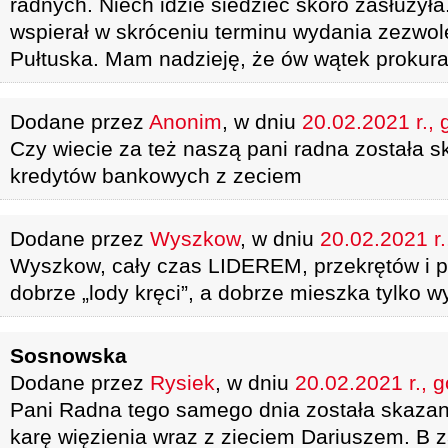
radnych. Niech idzie siedzieć skoro zasłużyła
wspierał w skróceniu terminu wydania zezwole
Pułtuska. Mam nadzieję, że ów wątek prokurat
Dodane przez
Anonim
, w dniu
20.02.2021 r., 
Czy wiecie za też naszą pani radna została 
kredytów bankowych z zeciem
Dodane przez
Wyszkow
, w dniu
20.02.2021 r.
Wyszkow, cały czas LIDEREM, przekrętów i pr
dobrze „lody kręci”, a dobrze mieszka tylko 
Sosnowska
Dodane przez
Rysiek
, w dniu
20.02.2021 r., 
Pani Radna tego samego dnia została skazan
karę więzienia wraz z zieciem Dariuszem. B 