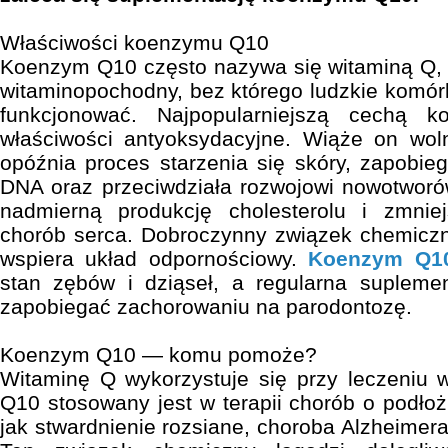
Właściwości koenzymu Q10
Koenzym Q10 często nazywa się witaminą Q, 
witaminopochodny, bez którego ludzkie komór
funkcjonować. Najpopularniejszą cechą
właściwości antyoksydacyjne. Wiąże on woln
opóźnia proces starzenia się skóry, zapobie
DNA oraz przeciwdziała rozwojowi nowotworó
nadmierną produkcję cholesterolu i zmnie
chorób serca. Dobroczynny związek chemiczn
wspiera układ odpornościowy.
Koenzym Q1
stan zębów i dziąseł, a regularna suplem
zapobiegać zachorowaniu na parodontozę.
Koenzym Q10 — komu pomoże?
Witaminę Q wykorzystuje się przy leczeniu 
Q10 stosowany jest w terapii chorób o podłoż
jak stwardnienie rozsiane, choroba Alzheimer