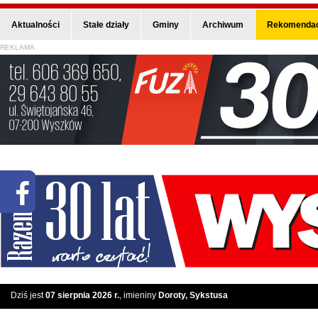
Aktualności
Stałe działy
Gminy
Archiwum
Rekomendac
REKLAMA
Dziś jest
07 sierpnia 2026 r.
, imieniny
Doroty, Sykstusa