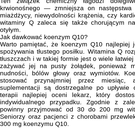
Ten związek chemiczny łagodzi dolegliw
krwionośnego — zmniejsza on następstwa n
miażdżycy, niewydolności krążenia, czy kardi
witaminy Q zaleca się także chorującym n
otyłym.
Jak dawkować koenzym Q10?
Warto pamiętać, że koenzym Q10 najlepiej 
spożywania tłustego posiłku. Witamina Q ro
tłuszczach i w takiej formie jest o wiele łatwie
zażywać jej na pusty żołądek, ponieważ 
nudności, bólów głowy oraz wymiotów. K
stosować przynajmniej przez miesiąc, 
suplementacji są dostrzegalne po upływie 
terapii najlepiej oceni lekarz, który dost
indywidualnego przypadku. Zgodnie z zale
powinny przyjmować od 30 do 200 mg wit
Seniorzy oraz pacjenci z chorobami przewle
300 mg koenzymu Q10.