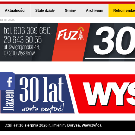
Aktualności
Stałe działy
Gminy
Archiwum
Rekomendac
REKLAMA
Dziś jest
10 sierpnia 2026 r.
, imieniny
Borysa, Wawrzyńca