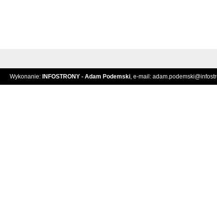
Wykonanie:
INFOSTRONY - Adam Podemski
, e-mail:
adam.podemski@infostro