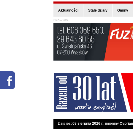
Aktualności
Stałe działy
Gminy
REKLAMA
Dziś jest
08 sierpnia 2026 r.
, imieniny
Cyprian