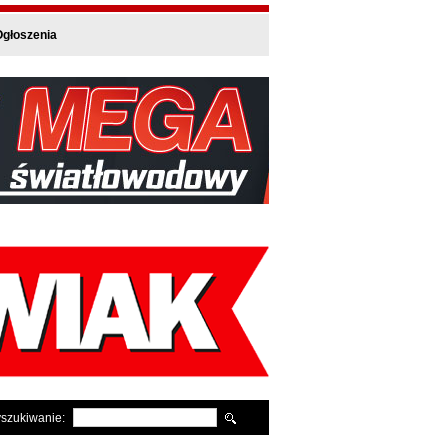
głoszenia
szukiwanie: