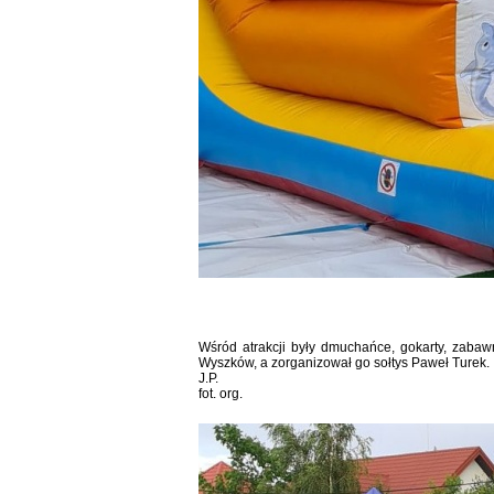
Wśród atrakcji były dmuchańce, gokarty, zabawn
Wyszków, a zorganizował go sołtys Paweł Turek.
J.P.
fot. org.