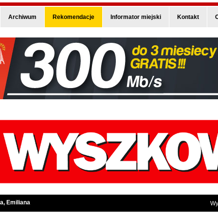
Archiwum
Rekomendacje
Informator miejski
Kontakt
O
a, Emiliana
Wy