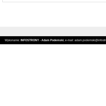
Wykonanie:
INFOSTRONY - Adam Podemski
, e-mail:
adam.podemski@infostro