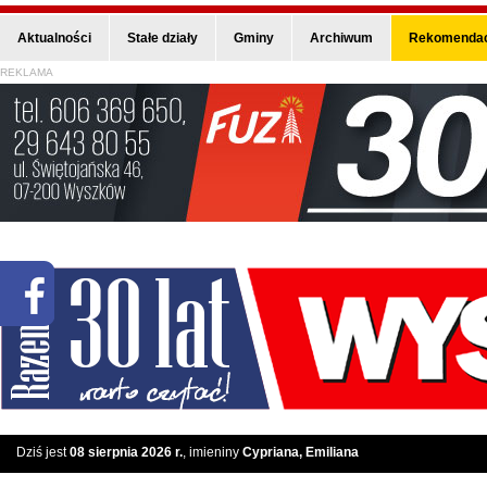
Aktualności
Stałe działy
Gminy
Archiwum
Rekomendac
REKLAMA
Dziś jest
08 sierpnia 2026 r.
, imieniny
Cypriana, Emiliana