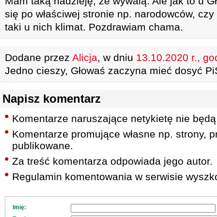
Mam taką nadzieję, że wywalą. Ale jak to u G
się po właściwej stronie np. narodowców, czy 
taki u nich klimat. Pozdrawiam chama.
Dodane przez
Alicja
, w dniu
13.10.2020 r., go
Jedno cieszy, Głowaś zaczyna mieć dosyć Pi
Napisz komentarz
Komentarze naruszające netykietę nie będą
Komentarze promujące własne np. strony, pr
publikowane.
Za treść komentarza odpowiada jego autor.
Regulamin komentowania w serwisie wyszko
Imię: