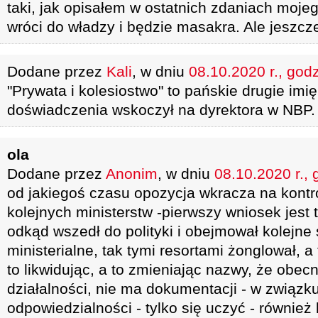
taki, jak opisałem w ostatnich zdaniach moje
wróci do władzy i będzie masakra. Ale jeszcze
Dodane przez
Kali
, w dniu
08.10.2020 r., god
"Prywata i kolesiostwo" to pańskie drugie imi
doświadczenia wskoczył na dyrektora w NBP
ola
Dodane przez
Anonim
, w dniu
08.10.2020 r., 
od jakiegoś czasu opozycja wkracza na kontr
kolejnych ministerstw -pierwszy wniosek jest 
odkąd wszedł do polityki i obejmował kolejne
ministerialne, tak tymi resortami żonglował, a 
to likwidując, a to zmieniając nazwy, że obec
działalności, nie ma dokumentacji - w związku
odpowiedzialności - tylko się uczyć - również