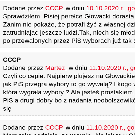
Dodane przez
CCCP
, w dniu
10.10.2020 r., g
Sprawdziłem. Pisiej perełce Głowacki dorasta
Zanim nie pokaże, że potrafi żyć z własnej dz
zatrudniając jeszcze ludzi.Tak, niech się mło
po przewalonych przez PiS wyborach już tak s
CCCP
Dodane przez
Martez
, w dniu
11.10.2020 r., 
Czyli co cepie. Najpierw plujesz na Głowacki
jak PiS przegra wybory to go wywalą? I kogo 
która wygrała wybory ? Ale jesteś prostakiem
PiS a drugi dobry bo z nadania neobolszewik
się
Dodane przez
CCCP
, w dniu
11.10.2020 r., g