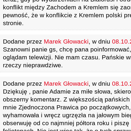
konflikt między Zachodem a Kremlem się zao
pewność, że w konflikcie z Kremlem polski pr
stronie.
Dodane przez
Marek Głowacki
, w dniu
08.10.
Szanowni panie gs, chcę pana poinformować,
oglądam telewizji. Nie mam czasu. Pańskie wn
rzeczy nieprawdziwe.
Dodane przez
Marek Głowacki
, w dniu
08.10.
Dziękuję , panie Adamie za miłe słowa, skier
obszerny komentarz. Z większością pańskic
mnie Zjednoczona Prawica po początkowych
wyhamowała i wręcz ugrzęzła na jałowym bieg
obserwuję od co najmniej półtora roku i pisz
felietonach. Nie jest więc tak, że o tych spra