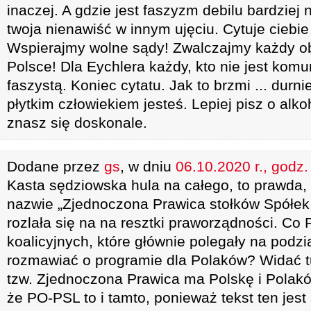
inaczej. A gdzie jest faszyzm debilu bardzie
twoja nienawiść w innym ujęciu. Cytuje ciebie
Wspierajmy wolne sądy! Zwalczajmy każdy 
Polsce! Dla Eychlera każdy, kto nie jest komu
faszystą. Koniec cytatu. Jak to brzmi ... durn
płytkim człowiekiem jesteś. Lepiej pisz o alko
znasz się doskonale.
Dodane przez
gs
, w dniu
06.10.2020 r., godz.
Kasta sędziowska hula na całego, to prawda, 
nazwie „Zjednoczona Prawica stołków Spółek
rozlała się na na resztki praworządności. C
koalicyjnych, które głównie polegały na podzi
rozmawiać o programie dla Polaków? Widać tut
tzw. Zjednoczona Prawica ma Polskę i Polaków
że PO-PSL to i tamto, ponieważ tekst ten jest s