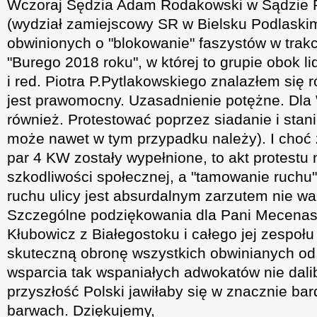
Wczoraj Sędzia Adam Rodakowski w Sądzie
(wydział zamiejscowy SR w Bielsku Podlaskim
obwinionych o "blokowanie" faszystów w trakc
"Burego 2018 roku", w której to grupie obok 
i red. Piotra P.Pytlakowskiego znalazłem się 
jest prawomocny. Uzasadnienie potężne. Dl
również. Protestować poprzez siadanie i stani
może nawet w tym przypadku należy). I choć 
par 4 KW zostały wypełnione, to akt protestu 
szkodliwości społecznej, a "tamowanie ruchu"
ruchu ulicy jest absurdalnym zarzutem nie wa
Szczególne podziękowania dla Pani Mecenas
Kłubowicz z Białegostoku i całego jej zespołu
skuteczną obronę wszystkich obwinianych od
wsparcia tak wspaniałych adwokatów nie dalib
przyszłość Polski jawiłaby się w znacznie bar
barwach. Dziękujemy,