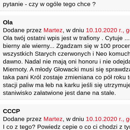
pytanie - czy w ogóle tego chce ?
Ola
Dodane przez
Martez
, w dniu
10.10.2020 r., 
Ola twój ostatni wpis jest w trafiony . Cytuje ..
bierny ale wierny... Zgadzam się w 100 proce
wszystkich Starych czerwonych i Neo komuch
dawno. Nadal nie mają oni honoru i nie odejdą
Miernoty. A młody Głowacki musi się sprawdzać
taka pani Król zostaje zmieniana co pół roku
stacji paliw ma łeb na karku jeśli się utrzymuje
staniwisko załatwione jest dane na stałe.
CCCP
Dodane przez
Martez
, w dniu
10.10.2020 r., 
I co z tego? Powiedz cepie o co ci chodzi z 