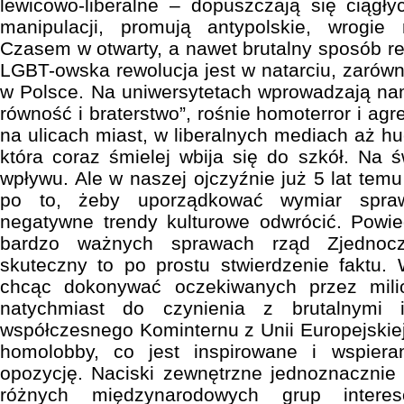
lewicowo-liberalne – dopuszczają się ciągły
manipulacji, promują antypolskie, wrogie n
Czasem w otwarty, a nawet brutalny sposób re
LGBT-owska rewolucja jest w natarciu, zarówno
w Polsce. Na uniwersytetach wprowadzają na
równość i braterstwo”, rośnie homoterror i ag
na ulicach miast, w liberalnych mediach aż 
która coraz śmielej wbija się do szkół. Na 
wpływu. Ale w naszej ojczyźnie już 5 lat tem
po to, żeby uporządkować wymiar spraw
negatywne trendy kulturowe odwrócić. Powie
bardzo ważnych sprawach rząd Zjednocz
skuteczny to po prostu stwierdzenie faktu.
chcąc dokonywać oczekiwanych przez mil
natychmiast do czynienia z brutalnymi 
współczesnego Kominternu z Unii Europejski
homolobby, co jest inspirowane i wspiera
opozycję. Naciski zewnętrzne jednoznacznie 
różnych międzynarodowych grup interes