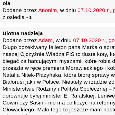
ola
Dodane przez
Anonim
, w dniu
07.10.2020 r., 
z osiedla -🌷
Ulotna nadzieja
Dodane przez
Adam
, w dniu
07.10.2020 r., g
Długo oczekiwany felieton pana Marka o spr
naszej Ojczyźnie.Władza PiS to tłuste koty, k
biegać za harcującymi myszami, które robią 
przeszła w ręce premiera Morawieckiego i kob
Natalia Nitek-Płażyńska, które biorą sprawy w
Białorusi jak i w Polsce. Niestety w rządzie z
Ministerstwie Rodziny i Polityki Społecznej –
dorównuje byłej minister E. Rafalskiej. Leniwe
Gowin czy Sasin - nie ma co liczyć na refor
Głowackiego. Mało tego to jeszcze mam nastę