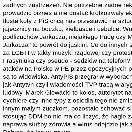
żadnych zastrzeżeń. Nie potrzebne żadne re
prowadzić biznes a nie dostać krótkotrwały e
tłuste koty z PiS chcą nas przestawić na szt
jajecznicy na boczku, kiełbasce i cebulce. W
podlizuchów Jarkacza, niejakiego Pudę czy M
Jarkacza" to powrót do jaskini. Co do innych 
za LGBTI w takty muzyki rządowej czy protes
Frasyniuka czy pseudo - sędziów na telefon?
ataków na Polskę w PE przez opozycyjnych p
są to widowiska. AntyPiS przegrał w wyborac
jak Antytvn czyli wiadomości TVP tracą wiary
ludowy. Marek Głowacki to kolos, autorytet na
eychlere czy inne typy z osiedla tego nie zmi
innym małym żuczkom, pozostało schować się
stosując DDM bo nie ma co liczyć, że nagle 
naprawa służby zdrowia a wirus odejdzie jak 