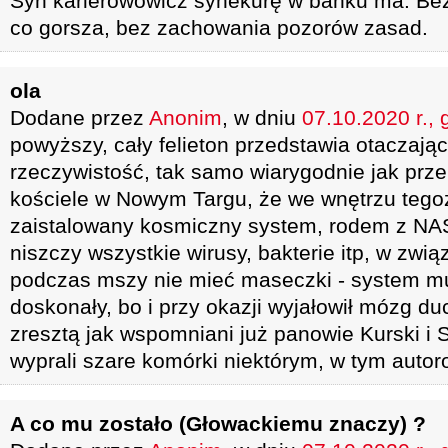
Syn karierowowicz synekurę w banku ma. Be
co gorsza, bez zachowania pozorów zasad.
ola
Dodane przez
Anonim
, w dniu
07.10.2020 r., 
powyższy, cały felieton przedstawia otaczają
rzeczywistość, tak samo wiarygodnie jak prz
kościele w Nowym Targu, że we wnętrzu tegoż
zaistalowany kosmiczny system, rodem z NAS
niszczy wszystkie wirusy, bakterie itp, w zwi
podczas mszy nie mieć maseczki - system mu
doskonały, bo i przy okazji wyjałowił mózg 
zresztą jak wspomniani już panowie Kurski i 
wyprali szare komórki niektórym, w tym autoro
A co mu zostało (Głowackiemu znaczy) ?