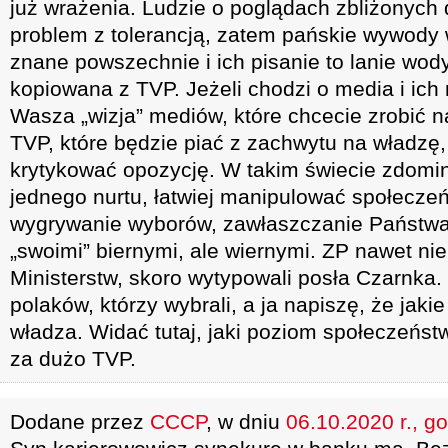
już wrażenia. Ludzie o poglądach zbliżonyc
problem z tolerancją, zatem pańskie wywody
znane powszechnie i ich pisanie to lanie wod
kopiowana z TVP. Jeżeli chodzi o media i ich 
Wasza „wizja” mediów, które chcecie zrobić n
TVP, które będzie piać z zachwytu na władzę,
krytykować opozycję. W takim świecie zdom
jednego nurtu, łatwiej manipulować społecze
wygrywanie wyborów, zawłaszczanie Państwa
„swoimi” biernymi, ale wiernymi. ZP nawet ni
Ministerstw, skoro wytypowali posła Czarnka.
polaków, którzy wybrali, a ja napiszę, że jaki
władza. Widać tutaj, jaki poziom społeczeńs
za dużo TVP.
Dodane przez
CCCP
, w dniu
06.10.2020 r., g