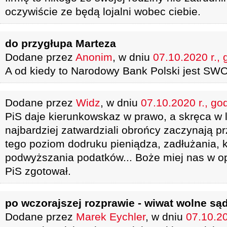
oczywiście ze będą lojalni wobec ciebie.
do przygłupa Marteza
Dodane przez
Anonim
, w dniu
07.10.2020 r., 
A od kiedy to Narodowy Bank Polski jest S
Dodane przez
Widz
, w dniu
07.10.2020 r., go
PiS daje kierunkowskaz w prawo, a skręca w 
najbardziej zatwardziali obrońcy zaczynają p
tego poziom dodruku pieniądza, zadłużania, 
podwyższania podatków... Boże miej nas w o
PiS zgotował.
po wczorajszej rozprawie - wiwat wolne są
Dodane przez
Marek Eychler
, w dniu
07.10.20