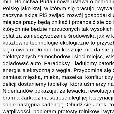
min. Rolnictwa Puda i nowa ustawa o ochronie
Polskę jako kraj, w którym się pracuje, wytwa
zaczyna ekipa PiS zwijać, rozwój gospodarki 
miejsca pracy będą znikać i przenosić sie do
których nie będzie narzuconych tak wysokich
opłat za zanieczyszczenie środowiska jak w 
kosztowne technologie ekologiczne to przysz
się mówi a mało robi bo kosztuje, nie da sie
elektrycznych samochodów i sieci miejsc, w
doładować auto. Paradoksy - ładujemy baterie
energią elektryczną z węgla. Przypomina się 
zamiast mięska, mleka, masełka, konfitur czy
delicji dostaniemy tabletkę, która uśmierzy n
Niderlandów pokazuje, że lewacka rewolucja r
bram a Jarkacz na starość uległ jej fascynacj
sobie następna kadencję. Obudź się Jarek, to 
wątpliwości, popieram protesty rolników i wy