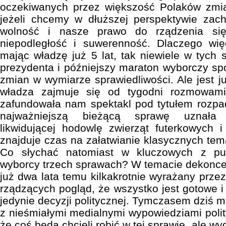
oczekiwanych przez większość Polaków zmi
jeżeli chcemy w dłuższej perspektywie za
wolność i nasze prawo do rządzenia się
niepodległość i suwerenność. Dlaczego wi
mając władzę już 5 lat, tak niewiele w tych
prezydenta i późniejszy maraton wyborczy 
zmian w wymiarze sprawiedliwości. Ale jest 
władza zajmuje się od tygodni rozmowami 
zafundowała nam spektakl pod tytułem rozpad 
najważniejszą bieżącą sprawę uznała
likwidującej hodowlę zwierząt futerkowych i
znajduje czas na załatwianie klasycznych tem
Co słychać natomiast w kluczowych z pu
wyborcy trzech sprawach? W temacie dekonce
już dwa lata temu kilkakrotnie wyrażany przez
rządzących pogląd, że wszystko jest gotowe i
jedynie decyzji politycznej. Tymczasem dziś 
z nieśmiałymi medialnymi wypowiedziami poli
że coś będą chcieli robić w tej sprawie, ale wy