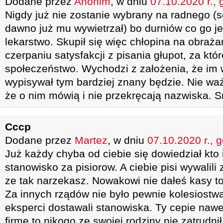
Dodane przez
Anonim
, w dniu
07.10.2020 r., 
Nigdy już nie zostanie wybrany na radnego (s
dawno już mu wywietrzał) bo durniów co go je
lekarstwo. Skupił się więc chłopina na obrażan
czerpaniu satysfakcji z pisania głupot, za któ
społeczeństwo. Wychodzi z założenia, że im 
wypisywał tym bardziej znany będzie. Nie wa
że o nim mówią i nie przekręcają nazwiska. S
Cccp
Dodane przez
Martez
, w dniu
07.10.2020 r., 
Już każdy chyba od ciebie się dowiedział kto 
stanowisko za pisiorow. A ciebie pisi wywalili
ze tak narzekasz. Nowakowi nie dałeś kasy to 
Za innych rządów nie było pewnie kolesiostwa
eksperci dostawali stanowiska. Ty cepie naw
firmę to nikogo ze swojej rodziny nie zatrudni