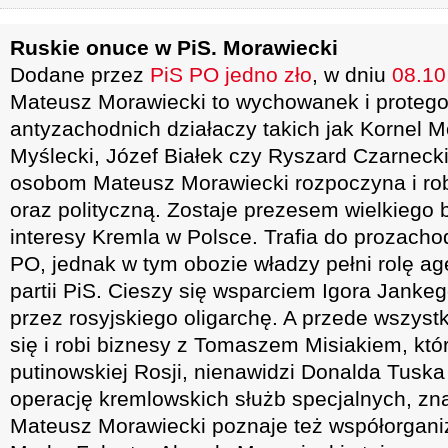
Ruskie onuce w PiS. Morawiecki
Dodane przez
PiS PO jedno zło
, w dniu
08.10
Mateusz Morawiecki to wychowanek i protego
antyzachodnich działaczy takich jak Kornel M
Myślecki, Józef Białek czy Ryszard Czarnecki
osobom Mateusz Morawiecki rozpoczyna i rob
oraz polityczną. Zostaje prezesem wielkiego
interesy Kremla w Polsce. Trafia do prozach
PO, jednak w tym obozie władzy pełni rolę ag
partii PiS. Cieszy się wsparciem Igora Janke
przez rosyjskiego oligarchę. A przede wszyst
się i robi biznesy z Tomaszem Misiakiem, któr
putinowskiej Rosji, nienawidzi Donalda Tuska
operację kremlowskich służb specjalnych, zn
Mateusz Morawiecki poznaje też współorgani