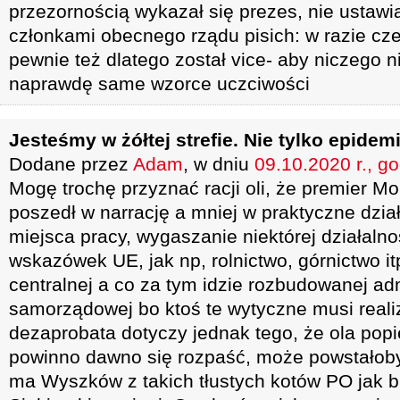
przezornością wykazał się prezes, nie ustawia
członkami obecnego rządu pisich: w razie cze
pewnie też dlatego został vice- aby niczego 
naprawdę same wzorce uczciwości
Jesteśmy w żółtej strefie. Nie tylko epidem
Dodane przez
Adam
, w dniu
09.10.2020 r., g
Mogę trochę przyznać racji oli, że premier Mo
poszedł w narrację a mniej w praktyczne dzia
miejsca pracy, wygaszanie niektórej działaln
wskazówek UE, jak np, rolnictwo, górnictwo it
centralnej a co za tym idzie rozbudowanej admi
samorządowej bo ktoś te wytyczne musi reali
dezaprobata dotyczy jednak tego, że ola pop
powinno dawno się rozpaść, może powstałob
ma Wyszków z takich tłustych kotów PO jak b