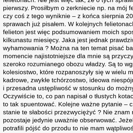
pierwszy. Prosiłbym o zerkniecie np. na mój fe
czy coś z tego wyniknie – z końca sierpnia 2
sprawach już pisałem. W kolejnych felietonac
felieton jest więc podsumowaniem moich spost
kilkunastu miesięcy. Jaka jest jednak prawdz
wyhamowania ? Można na ten temat pisać bar
momencie najistotniejsze dla mnie są przycz
szeroko rozumianego obozu władzy. Są to wg 
kolesiostwo, które rozpanoszyły się w wielu m
kadrowe, zwykłe tchórzostwo, ideowa niespó
i przesadna ustępliwość w stosunku do możny
Oczywiście to, co pan napisał o tłustych kota
to tak spuentować. Kolejne ważne pytanie – c
stanie te słabości przezwyciężyć ? Nie znam 
pozostaje jedynie uważnie obserwować. Jeżel
potrafili pójść do przodu to nie mam wątpliwo