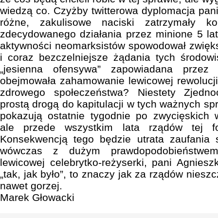
wiedzą co. Czyżby twitterowa dyplomacja pa
różne, zakulisowe naciski zatrzymały k
zdecydowanego działania przez minione 5 la
aktywności neomarksistów spowodował zwięks
i coraz bezczelniejsze żądania tych środowi
„jesienna ofensywa” zapowiadana przez
obejmowała zahamowanie lewicowej rewolucji
zdrowego społeczeństwa? Niestety Zjedn
prostą drogą do kapitulacji w tych ważnych s
pokazują ostatnie tygodnie po zwycięskich 
ale przede wszystkim lata rządów tej f
Konsekwencją tego będzie utrata zaufania 
wówczas z dużym prawdopodobieństwem
lewicowej celebrytko-reżyserki, pani Agniesz
„tak, jak było”, to znaczy jak za rządów niesz
nawet gorzej.
Marek Głowacki