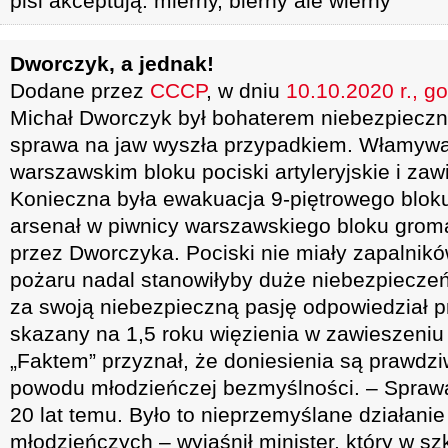
pisi akceptują: mierny, bierny ale wierny
Dworczyk, a jednak!
Dodane przez
CCCP
, w dniu
10.10.2020 r., g
Michał Dworczyk był bohaterem niebezpieczn
sprawa na jaw wyszła przypadkiem. Włamywa
warszawskim bloku pociski artyleryjskie i zawi
Konieczna była ewakuacja 9-piętrowego bloku
arsenał w piwnicy warszawskiego bloku groma
przez Dworczyka. Pociski nie miały zapalnik
pożaru nadal stanowiłyby duże niebezpiecze
za swoją niebezpieczną pasję odpowiedział p
skazany na 1,5 roku więzienia w zawieszeniu
„Faktem” przyznał, że doniesienia są prawdziw
powodu młodzieńczej bezmyślności. – Sprawa
20 lat temu. Było to nieprzemyślane działani
młodzieńczych – wyjaśnił minister, który w sz