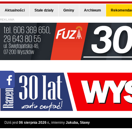
Aktualności
Stałe działy
Gminy
Archiwum
Rekomendac
REKLAMA
Dziś jest
06 sierpnia 2026 r.
, imieniny
Jakuba, Sławy