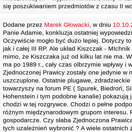
się poszukiwaniem przedmiotów z czasu II wo
Dodane przez
Marek Głowacki
, w dniu
10.10.
Panie Adamie, konkluzja ostatniej wypowiedzi
Oczywiście mogło być dużo lepiej. Dotyczy to 
jak i całej III RP. Ale układ Kiszczak - MIchni
mimo, że Kiszczaka już od kilku lat nie ma. 
ma po 1989 r., cały czas olbrzymie wpływy i 
Zjednoczonej Prawicy zostały one jedynie w n
uszczuplone. Ostatnie plugawe, zdradzieckie
towarzyszy na forum PE ( Spurek, Biedroń, S
Hohenstein i tym podobne kanalie) pokazują 
chodzi w tej rozgrywce. Chodzi o pełne podp
różnym międzynarodowym grupom interesu. Po
gospodarcze. Czy słaba Zjednoczona Prawica 
tych uzależnień wybronić ? A wiele ostatnich