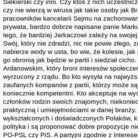
Siekierski czy inni. Czy ktoś z nich uczestnic
czy nie wierzą w wirusa jak takie osoby jak B
pracowników kancelarii Sejmu na zachorowani
prywata, bardzo dobrze napisane panie Mark
tego, że bardziej Jarkaczowi zależy na swojej 
Swój, który nie zdradzi, nic nie powie złego, z
nabierze wody w usta, bo wie, że kolesie, ja
go obronią jak będzie w partii i siedział cich
Ardanowskim, który broni interesów społeczeń
wyrzucony z rządu. Bo kto wysyła na najwyż
zaufanych kompanów z partii, którzy może są 
koniecznie kompetentni. Kto akceptuje na wy
członków rodzin swoich znajomych, niekoniec
praktyczną i umiejętnościami w danej branży
wykształconych i doświadczonych Polaków, kt
polityka i są proponować dobre propozycje ni
PO-PSL czy PiS. A partyjni zgodnie z interes