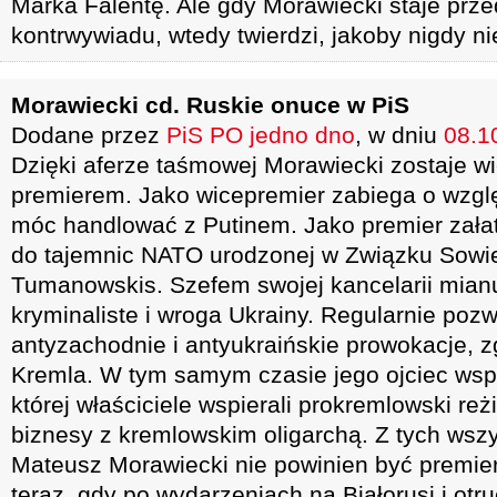
Marka Falentę. Ale gdy Morawiecki staje prze
kontrwywiadu, wtedy twierdzi, jakoby nigdy nie
Morawiecki cd. Ruskie onuce w PiS
Dodane przez
PiS PO jedno dno
, w dniu
08.1
Dzięki aferze taśmowej Morawiecki zostaje 
premierem. Jako wicepremier zabiega o wzgl
móc handlować z Putinem. Jako premier zała
do tajemnic NATO urodzonej w Związku Sowie
Tumanowskis. Szefem swojej kancelarii mian
kryminaliste i wroga Ukrainy. Regularnie poz
antyzachodnie i antyukraińskie prowokacje,
Kremla. W tym samym czasie jego ojciec wsp
której właściciele wspierali prokremlowski reżi
biznesy z kremlowskim oligarchą. Z tych wsz
Mateusz Morawiecki nie powinien być premie
teraz, gdy po wydarzeniach na Białorusi i otr