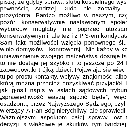
piszą, że gdyby sprawa ślubu kościelnego wysz
pewnością Andrzej Duda nie zostałby
prezydenta. Bardzo możliwe w naszym, czę
pozór, konserwatywnie nastawionym społe
wyborców mogłaby nie poprzeć utożsam
konserwatywnymi, ale też i z PiS-em kandydat
Sam fakt możliwości wzięcia ponownego ślu
wiele domysłów i kontrowersji. Nie każdy w k
unieważnienie swojego małżeństwa dostaje tak
to nie dostaje jej szybko i to jeszcze po 24
zaowocowało trójką dzieci. Pojawiają się więc 
tu po prostu kontakty, wpływy, znajomości al
którą można przecież pozyskiwać przyjaciół.
jak głosił napis w salach sądowych trybu
„sprawiedliwość waszą sądzić będę”, więc
osądzona, przez Najwyższego Sędziego, czyli
wierzący. A Pan Bóg nierychliwy, ale sprawiedl
Ważniejszym aspektem całej sprawy jest t
decyzji, a właściwie jej skutków, tym bardzie