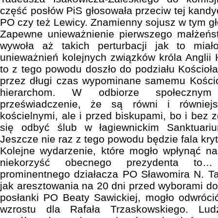
część posłów PiS głosowała przeciw tej kandy
PO czy też Lewicy. Znamienny sojusz w tym g
Zapewne unieważnienie pierwszego małżeńs
wywoła aż takich perturbacji jak to mia
unieważnień kolejnych związków króla Anglii 
to z tego powodu doszło do podziału Kościoła
przez długi czas wypominane samemu Kościoł
hierarchom. W odbiorze społeczny
przeświadczenie, że są równi i równiej
kościelnymi, ale i przed biskupami, bo i bez
się odbyć ślub w łagiewnickim Sanktuariu
Jeszcze nie raz z tego powodu będzie fala kryt
Kolejne wydarzenie, które mogło wpłynąć na
niekorzyść obecnego prezydenta to… 
prominentnego działacza PO Sławomira N. Ta
jak aresztowania na 20 dni przed wyborami do
posłanki PO Beaty Sawickiej, mogło odwróci
wzrostu dla Rafała Trzaskowskiego. Lu