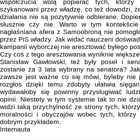
współczucia wolą popierać tych, którzy
szykanowani przez władzę, co też dowodzi, że
działania nie są pozytywnie odbierane. Dopie
słusznie czy nie. Warto w tym kontekście
nagłaśniana afera z Samoobroną nie pomogła
przez PiS władzy. Jak widać nauczeni doświad
kampanii wyborczej nie aresztować byłego posł
Czy coś z tego aresztowania wyniknie większe
Stanisław Gawłowski, też były poseł i se
zostanie za 3 lata wybrany na senatora? Ja
zawsze jest ważne co się mówi, byleby nie 
rozgłos dzięki temu zdobyty ułatwia sięgan
wydawałoby się powinny przysługiwać ludz
opinii. Niestety w tym systemie tak to nie dzi
widzi taką przychylność ze strony tych, którz
moralności i obyczajów wobec tych, którzy
dobrym przykładem.
Internauta