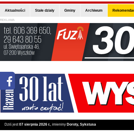
Aktualności
Stałe działy
Gminy
Archiwum
Rekomendac
REKLAMA
Dziś jest
07 sierpnia 2026 r.
, imieniny
Doroty, Sykstusa