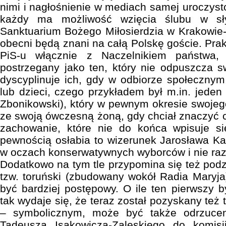
nimi i nagłośnienie w mediach samej uroczyst
każdy ma możliwość wzięcia ślubu w sł
Sanktuarium Bożego Miłosierdzia w Krakowie
obecni będą znani na całą Polskę goście. Pra
PiS-u włącznie z Naczelnikiem państwa,
postrzegany jako ten, który nie odpuszcza 
dyscyplinuje ich, gdy w odbiorze społecznym 
lub dzieci, czego przykładem był m.in. jeden
Zbonikowski), który w pewnym okresie swojego
ze swoją ówczesną żoną, gdy chciał znaczyć co
zachowanie, które nie do końca wpisuje s
pewnością osłabia to wizerunek Jarosława Kac
w oczach konserwatywnych wyborców i nie ra
Dodatkowo na tym tle przypomina się też podz
tzw. toruński (zbudowany wokół Radia Maryja) 
być bardziej postępowy. O ile ten pierwszy b
tak wydaje się, że teraz został pozyskany też
– symbolicznym, może być także odrzucen
Tadeusza Isakowicza-Zaleskiego do komisji