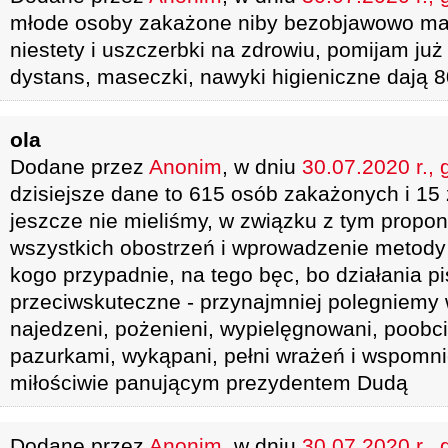
młode osoby zakażone niby bezobjawowo maj
niestety i uszczerbki na zdrowiu, pomijam ju
dystans, maseczki, nawyki higieniczne dają
ola
Dodane przez
Anonim
, w dniu
30.07.2020 r., 
dzisiejsze dane to 615 osób zakażonych i 15 z
jeszcze nie mieliśmy, w związku z tym propon
wszystkich obostrzeń i wprowadzenie metody 
kogo przypadnie, na tego bęc, bo działania pis
przeciwskuteczne - przynajmniej polegniemy 
najedzeni, pożenieni, wypielęgnowani, poob
pazurkami, wykąpani, pełni wrażeń i wspomni
miłościwie panującym prezydentem Dudą
Dodane przez
Anonim
, w dniu
30.07.2020 r., 