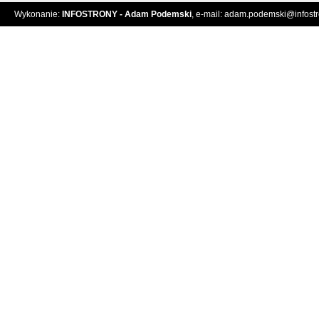
Wykonanie:
INFOSTRONY - Adam Podemski
, e-mail:
adam.podemski@infostro