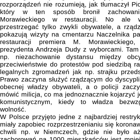
rozporządzeń nie rozumieją, jak tłumaczył Pio
który w ten sposób bronił zachowani
Morawieckiego w restauracji. No ale 
przestrzegać tylko zwykli obywatele, a rządz
pokazują wizyty na cmentarzu Naczelnika pa
restauracji premiera M. Morawieckiego
prezydenta Andrzeja Dudy z wyborcami. Tam 
np. niezachowanie dystansu między obc
przeciwieństwie do protestów pod siedzibą ra
legalnych zgromadzeń jak np. strajku przed
Prawo zaczyna służyć rządzącym do dyscypli
obecnej władzy obywateli, a o policji zacz
mówić milicja, co ma jednoznacznie kojarzyć 
komunistycznym, kiedy to władza bezwzg
wolność.
W Polsce przyjęto jedne z najbardziej restry
miały zapobiec rozprzestrzenianiu się koronawi
chwili np. w Niemczech, gdzie nie było aż 
zachorowań na 1000 mieszkańców jest mniejs