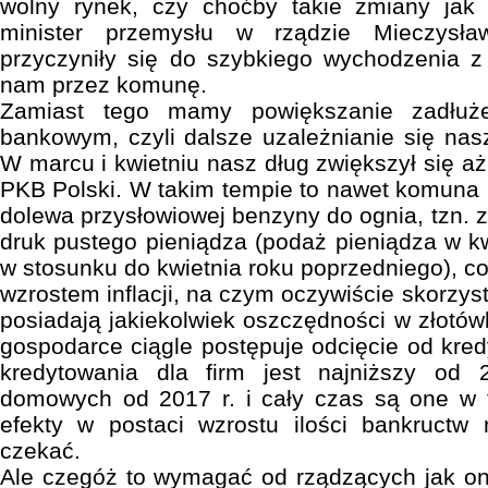
wolny rynek, czy choćby takie zmiany jak
minister przemysłu w rządzie Mieczysła
przyczyniły się do szybkiego wychodzenia 
nam przez komunę.
Zamiast tego mamy powiększanie zadłuż
bankowym, czyli dalsze uzależnianie się nas
W marcu i kwietniu nasz dług zwiększył się aż 
PKB Polski. W takim tempie to nawet komuna 
dolewa przysłowiowej benzyny do ognia, tzn. z
druk pustego pieniądza (podaż pieniądza w kw
w stosunku do kwietnia roku poprzedniego), c
wzrostem inflacji, na czym oczywiście skorzysta
posiadają jakiekolwiek oszczędności w złotów
gospodarce ciągle postępuje odcięcie od kre
kredytowania dla firm jest najniższy od 
domowych od 2017 r. i cały czas są one w
efekty w postaci wzrostu ilości bankructw 
czekać.
Ale czegóż to wymagać od rządzących jak on