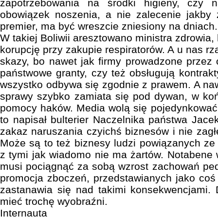
zapotrzebowania na środki higieny, czy 
obowiązek noszenia, a nie zalecenie jakby
premier, ma być wreszcie zniesiony na dniach.
W takiej Boliwii aresztowano ministra zdrowia,
korupcję przy zakupie respiratorów. A u nas r
skazy, bo nawet jak firmy prowadzone przez 
państwowe granty, czy też obsługują kontrakt
wszystko odbywa się zgodnie z prawem. A nawe
sprawy szybko zamiata się pod dywan, w końc
pomocy haków. Media wolą się pojedynkować n
to napisał bulterier Naczelnika państwa Jace
zakaz naruszania czyichś biznesów i nie zagłę
Może są to też biznesy ludzi powiązanych ze
z tymi jak wiadomo nie ma żartów. Notabene
musi pociągnąć za sobą wzrost zachowań pedof
promocja zboczeń, przedstawianych jako coś
zastanawia się nad takimi konsekwencjami. 
mieć trochę wyobraźni.
Internauta