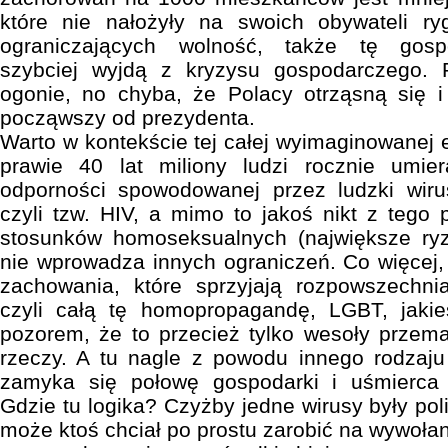
które nie nałożyły na swoich obywateli ry
ograniczających wolność, także tę gosp
szybciej wyjdą z kryzysu gospodarczego.
ogonie, no chyba, że Polacy otrząsną się 
począwszy od prezydenta.
Warto w kontekście tej całej wyimaginowanej 
prawie 40 lat miliony ludzi rocznie umie
odporności spowodowanej przez ludzki wiru
czyli tzw. HIV, a mimo to jakoś nikt z tego
stosunków homoseksualnych (największe ryz
nie wprowadza innych ograniczeń. Co więcej,
zachowania, które sprzyjają rozpowszechnia
czyli całą tę homopropagandę, LGBT, jaki
pozorem, że to przecież tylko wesoły przema
rzeczy. A tu nagle z powodu innego rodzaju 
zamyka się połowę gospodarki i uśmierca 
Gdzie tu logika? Czyżby jedne wirusy były pol
może ktoś chciał po prostu zarobić na wywołan