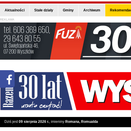
Aktualności
Stałe działy
Gminy
Archiwum
Rekomendac
REKLAMA
Dziś jest
09 sierpnia 2026 r.
, imieniny
Romana, Romualda