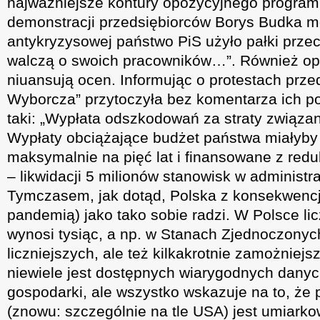
najważniejsze kontury opozycyjnego program
demonstracji przedsiębiorców Borys Budka mó
antykryzysowej państwo PiS użyło pałki przec
walczą o swoich pracowników…”. Również op
niuansują ocen. Informując o protestach prze
Wyborcza” przytoczyła bez komentarza ich pos
taki: „Wypłata odszkodowań za straty związan
Wypłaty obciążające budżet państwa miałyby
maksymalnie na pięć lat i finansowane z redu
– likwidacji 5 milionów stanowisk w administr
Tymczasem, jak dotąd, Polska z konsekwencj
pandemią) jako tako sobie radzi. W Polsce lic
wynosi tysiąc, a np. w Stanach Zjednoczonych
liczniejszych, ale też kilkakrotnie zamożniejsz
niewiele jest dostępnych wiarygodnych dany
gospodarki, ale wszystko wskazuje na to, że 
(znowu: szczególnie na tle USA) jest umiarko