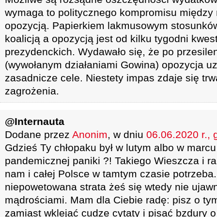
wymaga to politycznego kompromisu między r
opozycją. Papierkiem lakmusowym stosunkó
koalicją a opozycją jest od kilku tygodni kwe
prezydenckich. Wydawało się, że po przesil
(wywołanym działaniami Gowina) opozycja uz
zasadnicze cele. Niestety impas zdaje się trw
zagrożenia.
@Internauta
Dodane przez
Anonim
, w dniu
06.06.2020 r., 
Gdzieś Ty chłopaku był w lutym albo w marcu
pandemicznej paniki ?! Takiego Wieszcza i r
nam i całej Polsce w tamtym czasie potrzeba.
niepowetowana strata żeś się wtedy nie ujawn
mądrościami. Mam dla Ciebie radę: pisz o t
zamiast wklejać cudze cytaty i pisać bzdury o