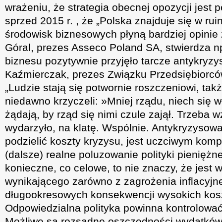
wrażeniu, że strategia obecnej opozycji jest
sprzed 2015 r. , że „Polska znajduje się w rui
środowisk biznesowych płyną bardziej opini
Góral, prezes Asseco Poland SA, stwierdza np
biznesu pozytywnie przyjęło tarcze antykryz
Kaźmierczak, prezes Związku Przedsiębiorcó
„Ludzie stają się potwornie roszczeniowi, takż
niedawno krzyczeli: »Mniej rządu, niech się w
żądają, by rząd się nimi czule zajął. Trzeba wz
wydarzyło, na klatę. Wspólnie. Antykryzysow
podzielić koszty kryzysu, jest uczciwym kom
(dalsze) realne poluzowanie polityki pieniężnej 
konieczne, co celowe, to nie znaczy, że jest
wynikającego zarówno z zagrożenia inflacyjneg
długookresowych konsekwencji wysokich kosz
Odpowiedzialna polityka powinna kontrolować 
Możliwe są rozsądne oszczędności wydatków,