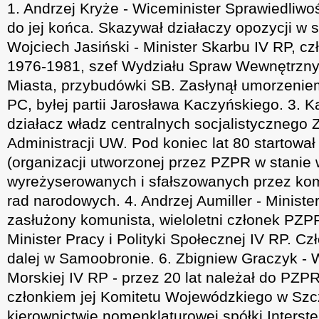
1. Andrzej Kryże - Wiceminister Sprawiedliw
do jej końca. Skazywał działaczy opozycji w 
Wojciech Jasiński - Minister Skarbu IV RP, c
1976-1981, szef Wydziału Spraw Wewnętrzny
Miasta, przybudówki SB. Zasłynął umorzenie
PC, byłej partii Jarosława Kaczyńskiego. 3. Ka
działacz władz centralnych socjalistycznego
Administracji UW. Pod koniec lat 80 startowa
(organizacji utworzonej przez PZPR w stanie
wyreżyserowanych i sfałszowanych przez ko
rad narodowych. 4. Andrzej Aumiller - Minist
zasłużony komunista, wieloletni członek PZPR
Minister Pracy i Polityki Społecznej IV RP. C
dalej w Samoobronie. 6. Zbigniew Graczyk - 
Morskiej IV RP - przez 20 lat należał do PZ
członkiem jej Komitetu Wojewódzkiego w Szcz
kierownictwie nomenklaturowej spółki Interste