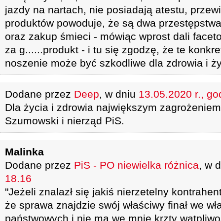
jazdy na nartach, nie posiadają atestu, przew
produktów powoduje, że są dwa przestępstwa
oraz zakup śmieci - mówiąc wprost dali faceto
za g......produkt - i tu się zgodzę, że te konk
noszenie może być szkodliwe dla zdrowia i ż
Dodane przez
Deep
, w dniu
13.05.2020 r., go
Dla życia i zdrowia największym zagrożeniem
Szumowski i nierząd PiS.
Malinka
Dodane przez
PiS - PO niewielka różnica
, w 
18.16
"Jeżeli znalazł się jakiś nierzetelny kontrahe
że sprawa znajdzie swój właściwy finał we w
państwowych i nie ma we mnie krzty wątpliwo