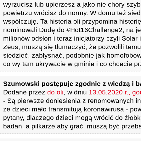
wyrzucisz lub upierzesz a jako nie chory sz
powietrzu wrócisz do normy. W domu też sie
współczuję. Ta histeria oli przypomina histeri
nominowali Dudę do #Hot16Challenge2, na je
milionów odsłon i teraz inicjatorzy czyli Sola
Zeus, muszą się tłumaczyć, że pozwolili temu
siedzieć, zabłysnąć, podobnie jak homofobow
co wy tam ukrywacie w gminie i co chcecie pr
Szumowski postępuje zgodnie z wiedzą i b
Dodane przez
do oli
, w dniu
13.05.2020 r., go
- Są pierwsze doniesienia z renomowanych in
że dzieci mało transmitują koronawirusa - po
pytany, dlaczego dzieci mogą wrócić do żłobk
badań, a piłkarze aby grać, muszą być przeb