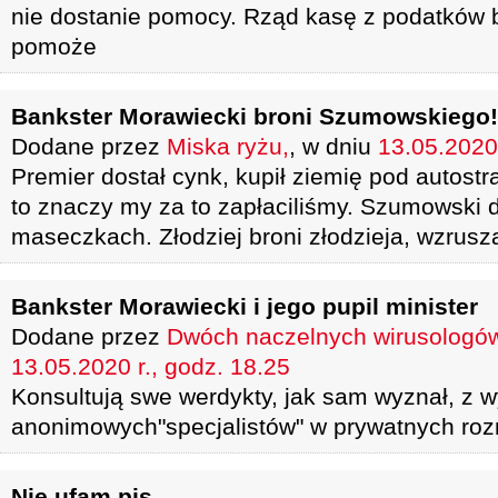
nie dostanie pomocy. Rząd kasę z podatków br
pomoże
Bankster Morawiecki broni Szumowskiego!
Dodane przez
Miska ryżu,
, w dniu
13.05.2020 
Premier dostał cynk, kupił ziemię pod autostr
to znaczy my za to zapłaciliśmy. Szumowski d
maseczkach. Złodziej broni złodzieja, wzrusz
Bankster Morawiecki i jego pupil minister
Dodane przez
Dwóch naczelnych wirusologów
13.05.2020 r., godz. 18.25
Konsultują swe werdykty, jak sam wyznał, z
anonimowych"specjalistów" w prywatnych roz
Nie ufam pis