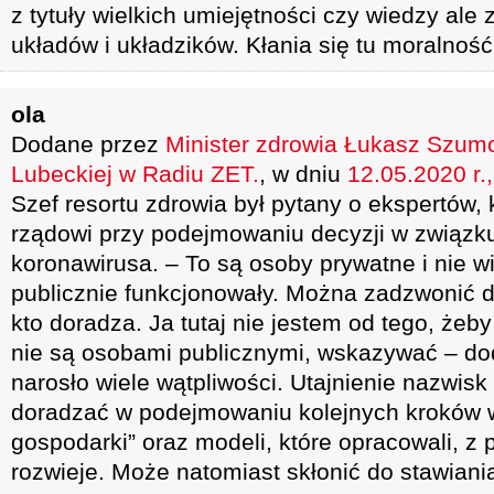
z tytuły wielkich umiejętności czy wiedzy al
układów i układzików. Kłania się tu moralność,
ola
Dodane przez
Minister zdrowia Łukasz Szum
Lubeckiej w Radiu ZET.
, w dniu
12.05.2020 r.
Szef resortu zdrowia był pytany o ekspertów, 
rządowi przy podejmowaniu decyzji w związk
koronawirusa. – To są osoby prywatne i nie w
publicznie funkcjonowały. Można zadzwonić do 
kto doradza. Ja tutaj nie jestem od tego, żeb
nie są osobami publicznymi, wskazywać – dod
narosło wiele wątpliwości. Utajnienie nazwisk
doradzać w podejmowaniu kolejnych kroków 
gospodarki” oraz modeli, które opracowali, z 
rozwieje. Może natomiast skłonić do stawiani