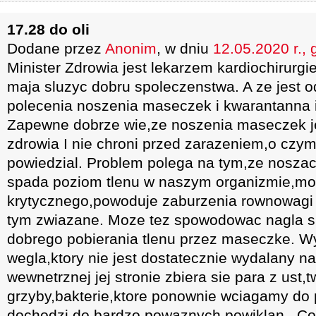
17.28 do oli
Dodane przez
Anonim
, w dniu
12.05.2020 r., 
Minister Zdrowia jest lekarzem kardiochirurg
maja sluzyc dobru spoleczenstwa. A ze jest o
polecenia noszenia maseczek i kwarantanna i
Zapewne dobrze wie,ze noszenia maseczek je
zdrowia I nie chroni przed zarazeniem,o cz
powiedzial. Problem polega na tym,ze nosza
spada poziom tlenu w naszym organizmie,moz
krytycznego,powoduje zaburzenia rownowagi I
tym zwiazane. Moze tez spowodowac nagla s
dobrego pobierania tlenu przez maseczke. 
wegla,ktory nie jest dostatecznie wydalany n
wewnetrznej jej stronie zbiera sie para z ust,
grzyby,bakterie,ktore ponownie wciagamy do p
dochodzi do bardzo powaznych powiklan.. Co