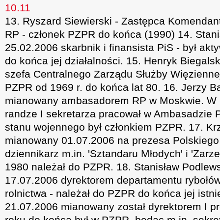
10.11
13. Ryszard Siewierski - Zastępca Komendant
RP - członek PZPR do końca (1990) 14. Stani
25.02.2006 skarbnik i finansista PiS - był a
do końca jej działalności. 15. Henryk Biegal
szefa Centralnego Zarządu Służby Więziennej
PZPR od 1969 r. do końca lat 80. 16. Jerzy B
mianowany ambasadorem RP w Moskwie. W l
randze I sekretarza pracował w Ambasadzie 
stanu wojennego był członkiem PZPR. 17. Krz
mianowany 01.07.2006 na prezesa Polskiego 
dziennikarz m.in. 'Sztandaru Młodych' i 'Zarz
1980 należał do PZPR. 18. Stanisław Podlew
17.07.2006 dyrektorem departamentu rybołów
rolnictwa - należał do PZPR do końca jej istni
21.07.2006 mianowany został dyrektorem I p
roku do końca był w PZPR, będąc m.in. sekr