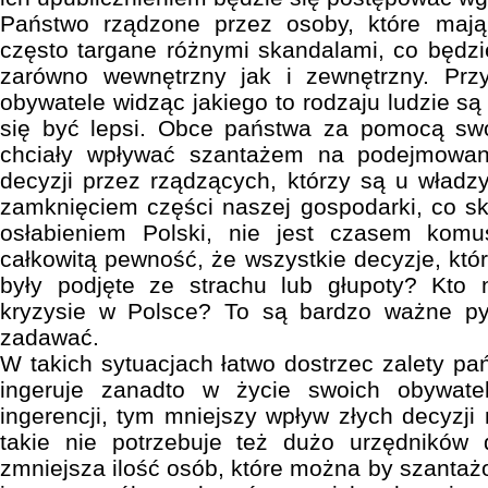
Państwo rządzone przez osoby, które mają
często targane różnymi skandalami, co będz
zarówno wewnętrzny jak i zewnętrzny. Przy
obywatele widząc jakiego to rodzaju ludzie są 
się być lepsi. Obce państwa za pomocą sw
chciały wpływać szantażem na podejmowani
decyzji przez rządzących, którzy są u władz
zamknięciem części naszej gospodarki, co sku
osłabieniem Polski, nie jest czasem ko
całkowitą pewność, że wszystkie decyzje, któr
były podjęte ze strachu lub głupoty? Kto n
kryzysie w Polsce? To są bardzo ważne pyt
zadawać.
W takich sytuacjach łatwo dostrzec zalety pa
ingeruje zanadto w życie swoich obywatel
ingerencji, tym mniejszy wpływ złych decyzji
takie nie potrzebuje też dużo urzędników
zmniejsza ilość osób, które można by szanta