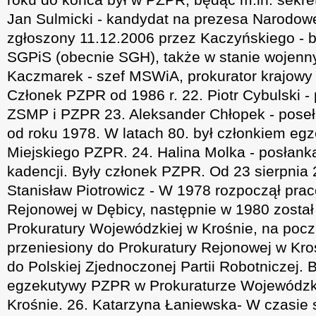
Jan Sulmicki - kandydat na prezesa Narodow
zgłoszony 11.12.2006 przez Kaczyńskiego - 
SGPiS (obecnie SGH), także w stanie wojenn
Kaczmarek - szef MSWiA, prokurator krajowy 
Członek PZPR od 1986 r. 22. Piotr Cybulski - 
ZSMP i PZPR 23. Aleksander Chłopek - poseł
od roku 1978. W latach 80. był członkiem eg
Miejskiego PZPR. 24. Halina Molka - posłan
kadencji. Były członek PZPR. Od 23 sierpnia
Stanisław Piotrowicz - W 1978 rozpoczął pra
Rejonowej w Dębicy, następnie w 1980 został
Prokuratury Wojewódzkiej w Krośnie, na począ
przeniesiony do Prokuratury Rejonowej w Kro
do Polskiej Zjednoczonej Partii Robotniczej. 
egzekutywy PZPR w Prokuraturze Wojewódzki
Krośnie. 26. Katarzyna Łaniewska- W czasie 