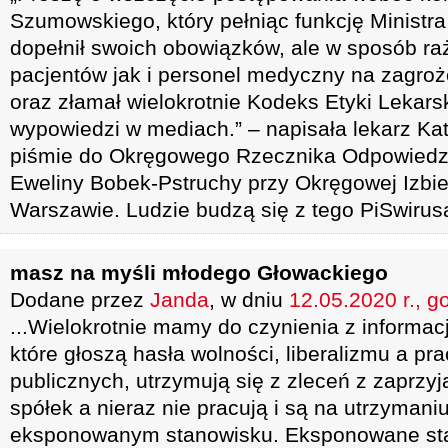
Szumowskiego, który pełniąc funkcję Ministra 
dopełnił swoich obowiązków, ale w sposób ra
pacjentów jak i personel medyczny na zagroże
oraz złamał wielokrotnie Kodeks Etyki Lekars
wypowiedzi w mediach.” – napisała lekarz Ka
piśmie do Okręgowego Rzecznika Odpowiedzi
Eweliny Bobek-Pstruchy przy Okręgowej Izbie
Warszawie. Ludzie budzą się z tego PiSwirus
masz na myśli młodego Głowackiego
Dodane przez
Janda
, w dniu
12.05.2020 r., g
...Wielokrotnie mamy do czynienia z informa
które głoszą hasła wolności, liberalizmu a p
publicznych, utrzymują się z zleceń z zaprzyj
spółek a nieraz nie pracują i są na utrzymaniu
eksponowanym stanowisku. Eksponowane stan