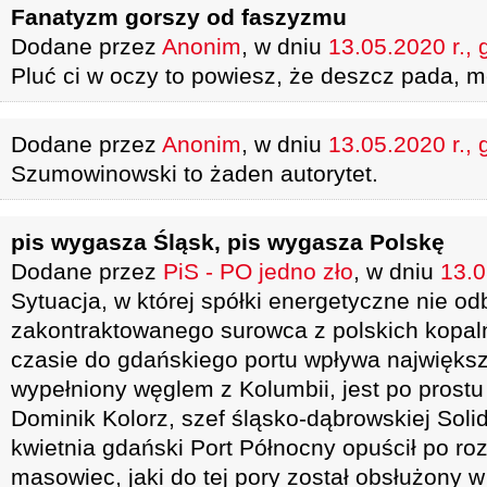
Fanatyzm gorszy od faszyzmu
Dodane przez
Anonim
, w dniu
13.05.2020 r., 
Pluć ci w oczy to powiesz, że deszcz pada, 
Dodane przez
Anonim
, w dniu
13.05.2020 r., 
Szumowinowski to żaden autorytet.
pis wygasza Śląsk, pis wygasza Polskę
Dodane przez
PiS - PO jedno zło
, w dniu
13.0
Sytuacja, w której spółki energetyczne nie od
zakontraktowanego surowca z polskich kopa
czasie do gdańskiego portu wpływa największy
wypełniony węglem z Kolumbii, jest po prost
Dominik Kolorz, szef śląsko-dąbrowskiej Sol
kwietnia gdański Port Północny opuścił po ro
masowiec, jaki do tej pory został obsłużony w