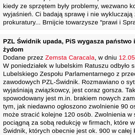
kiedy ze sprzętem były problemy, wezwano k
wyjaśnień. Ci badają sprawę i nie wykluczaj
prokuratury... Brnijcie towarzysze "prawi i Spra
PZL Świdnik upada, PiS wygasza państwo i
żydom
Dodane przez
Zemsta Caracala
, w dniu
12.05
W poniedziałek w lubelskim Ratuszu odbyło s
Lubelskiego Zespołu Parlamentarnego z prze
zawodowych PZL-Świdnik. Rozmawiano o sytua
wyjaśniają związkowcy, jest coraz gorsza. Tak
spowodowany jest m.in. brakiem nowych zamó
tym, jak niedawno ogłoszono zwolnienie 90 
może stracić kolejne 120 osób. Zwolnienia w 
pociągną za sobą redukcję w firmach, które 
Świdnik, których obecnie jest ok. 900 w całej 