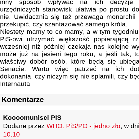
inny sposób wpływać na ich decyzje. M
urzędniczych stanowisk ułatwia po prostu d
nie. Uwidacznia się też przewaga monarchii 
przekupić, czy szantażować samego króla.
Niestety mamy to co mamy, a w tym tygodniu 
PiS-owi utrzymać większość popierającą rzą
wcześniej niż później czekają nas kolejne w
może już na jesieni tego roku, a jeśli tak,
właściwy dobór osób, które będą się ubieg
Senacie. Warto więc patrzeć na ich do
dokonania, czy niczym się nie splamili, czy będ
Internauta
Komentarze
Koooomunisci PIS
Dodane przez
WHO: PiS/PO - jedno zło
, w dn
10.10