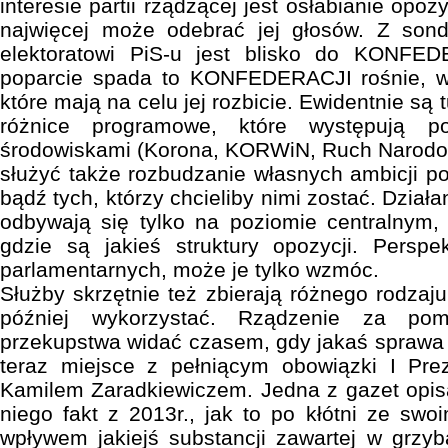
interesie partii rządzącej jest osłabianie opozy
najwięcej może odebrać jej głosów. Z son
elektoratowi PiS-u jest blisko do KONFED
poparcie spada to KONFEDERACJI rośnie, wię
które mają na celu jej rozbicie. Ewidentnie s
różnice programowe, które występują p
środowiskami (Korona, KORWiN, Ruch Narodow
służyć także rozbudzanie własnych ambicji po
bądź tych, którzy chcieliby nimi zostać. Dział
odbywają się tylko na poziomie centralnym,
gdzie są jakieś struktury opozycji. Persp
parlamentarnych, może je tylko wzmóc.
Służby skrzętnie też zbierają różnego rodzaj
później wykorzystać. Rządzenie za po
przekupstwa widać czasem, gdy jakaś sprawa w
teraz miejsce z pełniącym obowiązki I Pr
Kamilem Zaradkiewiczem. Jedna z gazet opisa
niego fakt z 2013r., jak to po kłótni ze sw
wpływem jakiejś substancji zawartej w grzy