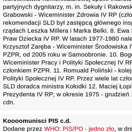
partyjnych dygnitarzy, m. in. Sekuły i Rakows
Grabowski - Wiceminister Zdrowia IV RP (czł
rekomendacji SLD był zastępcą głównego ins
rządach Leszka Millera i Marka Belki. 8. Ewa
Praw Dziecka IV RP. W latach 1977-1980 nal
Krzysztof Zaręba - Wiceminister Środowiska I
PZPR, od 2005 roku w Samoobronie. 10. Bog
Wiceminister Pracy i Polityki Społecznej IV 
członkiem PZPR. 11. Romuald Poliński - kolej
Polityki Społecznej IV RP. Przez wiele lat cz
SLD doradca ministra Kołodki 12. Maciej Łopi
Prezydenta IV RP; w okresie 1975 - grudzień
cdn.
Koooomunisci PIS c.d.
Dodane przez
WHO: PiS/PO - jedno zło
, w dn