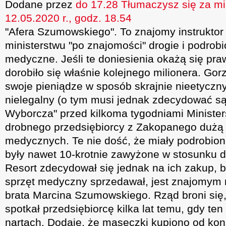
Dodane przez
do 17.28 Tłumaczysz się za mi
12.05.2020 r., godz. 18.54
"Afera Szumowskiego". To znajomy instrukto
ministerstwu "po znajomości" drogie i podrob
medyczne. Jeśli te doniesienia okażą się pra
dorobiło się właśnie kolejnego milionera. Gorze
swoje pieniądze w sposób skrajnie nieetyczny
nielegalny (o tym musi jednak zdecydować są
Wyborcza" przed kilkoma tygodniami Minister
drobnego przedsiębiorcy z Zakopanego dużą
medycznych. Te nie dość, że miały podrobione 
były nawet 10-krotnie zawyżone w stosunku do
Resort zdecydował się jednak na ich zakup, b
sprzęt medyczny sprzedawał, jest znajomym m
brata Marcina Szumowskiego. Rząd broni się
spotkał przedsiębiorcę kilka lat temu, gdy ten
nartach. Dodaje, że maseczki kupiono od kons