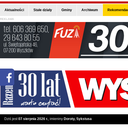
Aktualności
Stałe działy
Gminy
Archiwum
Rekomendac
REKLAMA
Dziś jest
07 sierpnia 2026 r.
, imieniny
Doroty, Sykstusa