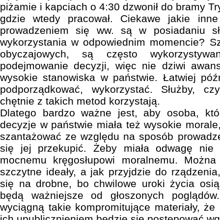
piżamie i kapciach o 4:30 dzwonił do bramy T
gdzie wtedy pracował. Ciekawe jakie inne
prowadzeniem się ww. są w posiadaniu sł
wykorzystania w odpowiednim momencie? Sz
obyczajowych, są często wykorzystyw
podejmowanie decyzji, więc nie dziwi awan
wysokie stanowiska w państwie. Łatwiej póź
podporządkować, wykorzystać. Służby, cz
chętnie z takich metod korzystają.
Dlatego bardzo ważne jest, aby osoba, kt
decyzje w państwie miała też wysokie morale,
szantażować ze względu na sposób prowadzen
się jej przekupić. Żeby miała odwagę nie
mocnemu kręgosłupowi moralnemu. Można p
szczytne ideały, a jak przyjdzie do rządzenia
się na drobne, bo chwilowe uroki życia osią
będą ważniejsze od głoszonych poglądów.
wyciągną takie kompromitujące materiały, że
ich upublicznieniem będzie się postępować wg