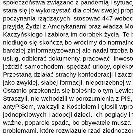
społeczeństwa związane z pandemią i sytuacj
stara się je wykorzystać dla celów swojej p
poczynania rządzących, stosować 447 wobec
przyjdą Żydzi z Amerykanami oraz władza Mo
Kaczyńskiego i zabiorą im dorobek życia. Te
niedługo się skończą bo wrócimy do normalno
bardziej zinformatyzowanej ale nadal trzeba b
usług, odbierać dokumenty, pracować, inwes
jeździć samochodem, spędzać urlopy, opiekow
Przestaną działać strachy konfederacji i zacz
jako zwykłej, słabej formacji, niepotrzebnej w
Ostatnio przekonała się boleśnie o tym Lewica
Straszyli, nie wchodzili w porozumienia z PiS,
antyPiSem, walczyli z Kościołem i głosili wp
jednopłciowych i adopcji dzieci. Ich poglądy i
ważne, poparcie spada, bo obywatele muszą 
problemami, które rozwiązuje rząd zjednoczo