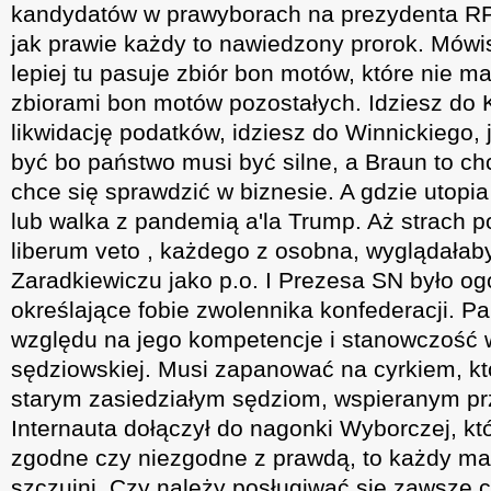
kandydatów w prawyborach na prezydenta RP
jak prawie każdy to nawiedzony prorok. Mówi
lepiej tu pasuje zbiór bon motów, które nie m
zbiorami bon motów pozostałych. Idziesz do 
likwidację podatków, idziesz do Winnickiego, 
być bo państwo musi być silne, a Braun to c
chce się sprawdzić w biznesie. A gdzie utopi
lub walka z pandemią a'la Trump. Aż strach p
liberum veto , każdego z osobna, wyglądałaby
Zaradkiewiczu jako p.o. I Prezesa SN było og
określające fobie zwolennika konfederacji. 
względu na jego kompetencje i stanowczość 
sędziowskiej. Musi zapanować na cyrkiem, kt
starym zasiedziałym sędziom, wspieranym pr
Internauta dołączył do nagonki Wyborczej, któ
zgodne czy niezgodne z prawdą, to każdy ma 
szczujni. Czy należy posługiwać się zawsze 