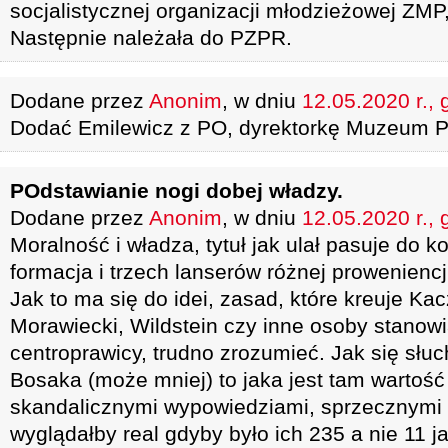
socjalistycznej organizacji młodzieżowej ZMP
Następnie należała do PZPR.
Dodane przez
Anonim
, w dniu
12.05.2020 r., 
Dodać Emilewicz z PO, dyrektorkę Muzeum P
POdstawianie nogi dobej władzy.
Dodane przez
Anonim
, w dniu
12.05.2020 r., 
Moralność i władza, tytuł jak ulał pasuje do 
formacja i trzech lanserów różnej proweniencji
Jak to ma się do idei, zasad, które kreuje Kac
Morawiecki, Wildstein czy inne osoby stanow
centroprawicy, trudno zrozumieć. Jak się słu
Bosaka (może mniej) to jaka jest tam wartość
skandalicznymi wypowiedziami, sprzecznymi 
wyglądałby real gdyby było ich 235 a nie 11 ja