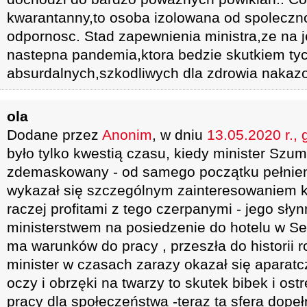
kwarantanny,to osoba izolowana od spoleczno
odpornosc. Stad zapewnienia ministra,ze na 
nastepna pandemia,ktora bedzie skutkiem ty
absurdalnych,szkodliwych dla zdrowia nakaz
ola
Dodane przez
Anonim
, w dniu
13.05.2020 r., 
było tylko kwestią czasu, kiedy minister Szu
zdemaskowany - od samego początku pełnieni
wykazał się szczególnym zainteresowaniem 
raczej profitami z tego czerpanymi - jego sł
ministerstwem na posiedzenie do hotelu w Se
ma warunków do pracy , przeszła do historii r
minister w czasach zarazy okazał się aparat
oczy i obrzęki na twarzy to skutek bibek i ostr
pracy dla społeczeństwa -teraz ta sfera dopeł