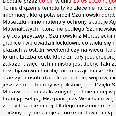
Dodane przez
do oli
, w dniu
13.05.2020 r., go
To nie drążenie tematu tylko zlecenie na Sz
informacji, którą potwierdził Szumowski dorab
Maseczki i inne materiały ochrony skupuje A
Materiałowych, która nie podlega Szumowski
się coś przyczepi. Szumowski z Morawieckim
granice i wprowadzili lockdown, co wielu się 
plażach w ostatni weekend czy na wiecu Tanaj
forum. Liczba osób, które zmarły jest proporc
zakażeń, więc ruch ministra jest dobry. Taki
bezobjawowo chorobę, nie nosząc maseczki, 
starszych osób, dziadków, babcie, wujków, cio
jeszcze ma choroby współistniejące. Dzięki
Morawieckiemu zakażonych jest nie mniej w 
Francją, Belgią, Hiszpanią czy Włochami więc 
zdecydowanie mniej. Dlatego noszenie masec
godziny cię nie zabije a może uratować miłą