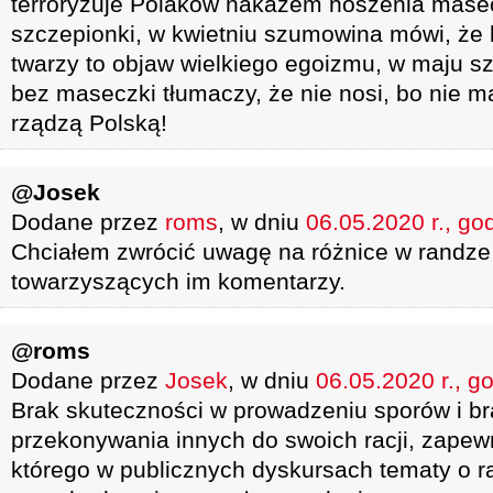
terroryzuje Polaków nakazem noszenia masec
szczepionki, w kwietniu szumowina mówi, że
twarzy to objaw wielkiego egoizmu, w maju 
bez maseczki tłumaczy, że nie nosi, bo nie
rządzą Polską!
@Josek
Dodane przez
roms
, w dniu
06.05.2020 r., go
Chciałem zwrócić uwagę na różnice w randze 
towarzyszących im komentarzy.
@roms
Dodane przez
Josek
, w dniu
06.05.2020 r., g
Brak skuteczności w prowadzeniu sporów i br
przekonywania innych do swoich racji, zapew
którego w publicznych dyskursach tematy o 