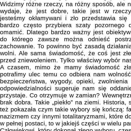
Widzimy różne rzeczy, na różny sposób, ale n
wydaje, że jest dobre, takie jest w rzeczy
jesteśmy okłamywani i zło przedstawia się
bardzo często przybiera szaty pozornego 
omamić. Dlatego bardzo ważny jest obiektyw
do którego zawsze można odnieść postrz
zachowanie. To powinno być zasadą działania
wolni. Ale sama świadomość, że coś jest złe
przed zniewoleniem. Tylko właściwy wybór na
A czasem, mimo że mamy świadomość zła,
potrafimy ulec temu co odbiera nam wolnoś
bezpieczeństwa, wygody, opieki, zwolnienia
odpowiedzialności sugeruje nam się oddanie
przystaje. Co otrzymuje w zamian? Wewnętrzne
brak dobra. Takie „piekło” na ziemi. Historia,
też pokazała czym takie wybory się kończą:
nazizmem czy innymi totalitaryzmami, które do 
w pełnej postaci, to w jakiejś części w wielu p
Człowiekowi, który dokonał złego wyboru, częs