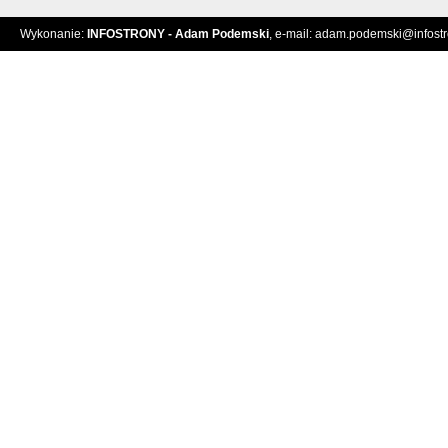
Wykonanie:
INFOSTRONY - Adam Podemski
, e-mail:
adam.podemski@infostro