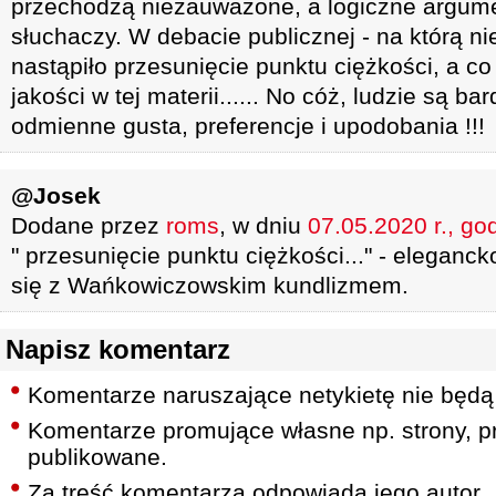
przechodzą niezauważone, a logiczne argume
słuchaczy. W debacie publicznej - na którą n
nastąpiło przesunięcie punktu ciężkości, a co 
jakości w tej materii...... No cóż, ludzie są ba
odmienne gusta, preferencje i upodobania !!!
@Josek
Dodane przez
roms
, w dniu
07.05.2020 r., go
" przesunięcie punktu ciężkości..." - eleganc
się z Wańkowiczowskim kundlizmem.
Napisz komentarz
Komentarze naruszające netykietę nie będą
Komentarze promujące własne np. strony, pr
publikowane.
Za treść komentarza odpowiada jego autor.