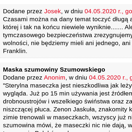
Dodane przez
Josek
, w dniu
04.05.2020 r., g
Czasami można na dany temat toczyć długą 
której i tak na końcu niewiele wyniknie....... Ale
tymczasowego bezpieczeństwa zrezygnujem
wolności, nie będziemy mieli ani jednego, ani
Franklin.
Maska szumowiny Szumowskiego
Dodane przez
Anonim
, w dniu
04.05.2020 r., 
"Sterylna maseczka jest nieszkodliwa jak leż
wygląda. Już po 15 min używania jest źródł
drobnoustrojów i wszelkiego świństwa oraz z
niszczącej płuca. Zenon Jaskuła, znakomity k
zimie trenowali w maseczkach, wszyscy już ni
szumowina mówi, że maseczki nic nie dają,