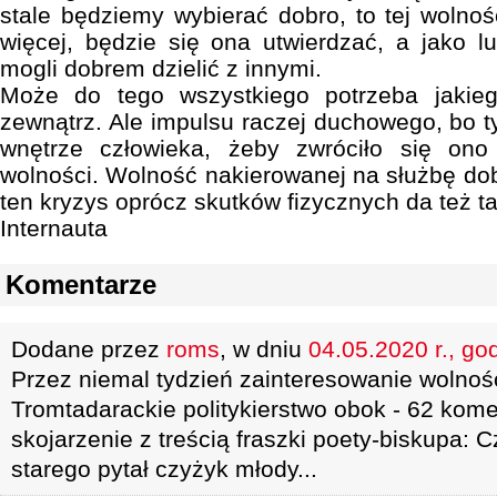
stale będziemy wybierać dobro, to tej wolnoś
więcej, będzie się ona utwierdzać, a jako l
mogli dobrem dzielić z innymi.
Może do tego wszystkiego potrzeba jaki
zewnątrz. Ale impulsu raczej duchowego, bo t
wnętrze człowieka, żeby zwróciło się ono
wolności. Wolność nakierowanej na służbę dob
ten kryzys oprócz skutków fizycznych da też t
Internauta
Komentarze
Dodane przez
roms
, w dniu
04.05.2020 r., go
Przez niemal tydzień zainteresowanie wolnoś
Tromtadarackie politykierstwo obok - 62 kom
skojarzenie z treścią fraszki poety-biskupa: 
starego pytał czyżyk młody...