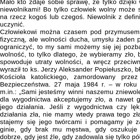
Mało kto zdaje sobie sprawę, że tylko dzięk
niewolnikami! Bo tylko człowiek wolny może s
na rzecz kogoś lub czegoś. Niewolnik z definic
uczynić.
Człowiekowi można czasem pod przymusem 
fizyczną, ale wolności ducha, umysłu żaden p
ograniczyć, to my sami możemy się jej pozba
wolność, to tylko dlatego, że wybieramy zło,
spowoduje utraty wolności, a wręcz przeciwn
wyraził to ks. Jerzy Aleksander Popiełuszko, 
Kościoła katolickiego, zamordowany przez
Bezpieczeństwa. 27 maja 1984 r. – w roku 
m.in.: „Sami jesteśmy winni naszemu zniewole
dla wygodnictwa akceptujemy zło, a nawet
jego działania. Jeśli z wygodnictwa czy 
działania zła, nie mamy wtedy prawa tego z
stajemy się jego twórcami i pomagamy je z
ginie, gdy brak mu męstwa, gdy oszukuje 
dobrze, gdy jest źle, gdy zadowala się tylko p