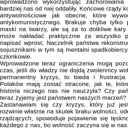
wprowadzono wykorzystując zachorowania
bardziej nas od niej oddaliły. Końcowe rządy k
antywolnościowe jak obecne, które wyw
antykomunistycznego. Brakuje chyba tylko 
maski na twarzy, ale są za to dotkliwe kary
może nakładać praktycznie za wszystko 
napisać wprost, Naczelnik państwa rekonstr
sojusznikami w tym są mentalni spadkobiercy 
członkowie.
Wprowadzone teraz ograniczenia mogą pozo
czas, jeśli do władzy nie dojdą zwolennicy wol
permanentny kryzys, to bieda i frustracja
Polaków mają zostać stracone, jak te, kt
historia niczego nas nie nauczyła? Czy pań
teraz żyjemy jest państwem naszych marzeń?
Zastanawiam się czy kryzys, który już jest
rozwinie właśnie na skutek braku wolności, od
rządzących, spowoduje pojawienie się tęskn
każdego z nas, bo wolność zaczyna się w nas.