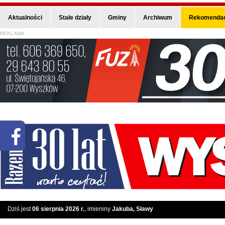
Aktualności
Stałe działy
Gminy
Archiwum
Rekomendac
REKLAMA
Dziś jest
06 sierpnia 2026 r.
, imieniny
Jakuba, Sławy