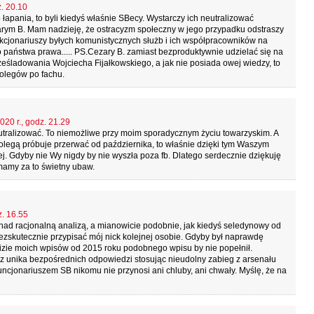
z. 20.10
łapania, to byli kiedyś właśnie SBecy. Wystarczy ich neutralizować
arym B. Mam nadzieję, że ostracyzm społeczny w jego przypadku odstraszy
nkcjonariuszy byłych komunistycznych służb i ich współpracowników na
 państwa prawa..... PS.Cezary B. zamiast bezproduktywnie udzielać się na
ześladowania Wojciecha Fijałkowskiego, a jak nie posiada owej wiedzy, to
kolegów po fachu.
020 r., godz. 21.29
tralizować. To niemożliwe przy moim sporadycznym życiu towarzyskim. A
 kolegą próbuje przerwać od października, to właśnie dzięki tym Waszym
j. Gdyby nie Wy nigdy by nie wyszła poza fb. Dlatego serdecznie dziękuję
mamy za to świetny ubaw.
z. 16.55
 nad racjonalną analizą, a mianowicie podobnie, jak kiedyś seledynowy od
e bezskutecznie przypisać mój nick kolejnej osobie. Gdyby był naprawdę
lizie moich wpisów od 2015 roku podobnego wpisu by nie popełnił.
usz unika bezpośrednich odpowiedzi stosując nieudolny zabieg z arsenału
funcjonariuszem SB nikomu nie przynosi ani chluby, ani chwały. Myślę, że na