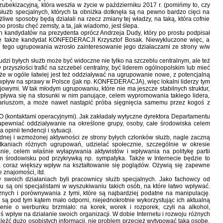
ubekizacyjną, która weszła w życie w październiku 2017 r. (pomińmy to, czy
e służb specjalnych, których ta obniżka dotknęła są na pewno bardzo cięci na
iwe sposoby będą działali na rzecz zmiany tej władzy, na taką, która cofnie
 prostu chęć zemsty, a ta, jak wiadomo, jest ślepa.
h kandydatów na prezydenta oprócz Andrzeja Dudy, który po prostu podpisał
ię także kandydat KONFEDERACJI Krzysztof Bosak. Niewykluczone więc, a
 tego ugrupowania wzrosło zainteresowanie jego działaczami ze strony w/w
udzi byłych służb może być widoczne nie tylko na szczeblu centralnym, ale też
 przyszłości trafić na szczebel centralny, być liderem ogólnopolskim lub mieć
 że w ogóle łatwiej jest też oddziaływać na ugrupowanie nowe, z potencjalną
ny wpływ na sprawy w Polsce (jak np. KONFEDERACJA), więc lokalni liderzy tym
ajowymi. W tak młodym ugrupowaniu, które nie ma jeszcze stabilnych struktur,
wpływa się na stosunki w nim panujące, celem wypromowania takiego lidera,
onariuszom, a może nawet nastąpić próba sięgnięcia samemu przez kogoś z
KO (kontaktami operacyjnymi). Jak zakładały wytyczne dyrektora Departamentu
apewniać oddziaływanie na określone grupy, osoby, całe środowiska celem
pinii tendencji i sytuacji.
ej i wzmożonej aktywności ze strony byłych członków służb, nagle zaczną
otkaniach różnych ugrupowań, udzielać społecznie, szczególnie w okresie
e, celem właśnie wyłapywania aktywistów i wpływania na politykę partii
kim środowisku pod przykrywką np. sympatyka. Także w Internecie będzie to
coraz większy wpływ na kształtowanie się poglądów. Ożywią się zapewne
 znajomości, itd.
w swoich działaniach byli pracownicy służb specjalnych. Jako fachowcy od
 są oni specjalistami w wyszukiwaniu takich osób, na które łatwo wpływać.
icznych i porównywania z tymi, które są najbardziej podatne na manipulację.
 są pod tym kątem mało odporni, niejednokrotnie wykorzystując ich aktualną
enie o werbunku brzmiało: na korek, worek i rozporek, czyli na alkohol,
iś wpływ na działanie swoich organizacji. W dobie Internetu i rozwoju różnych
leźć dużo osobistych informacji, nie problem przecież wytypować taką osobę,