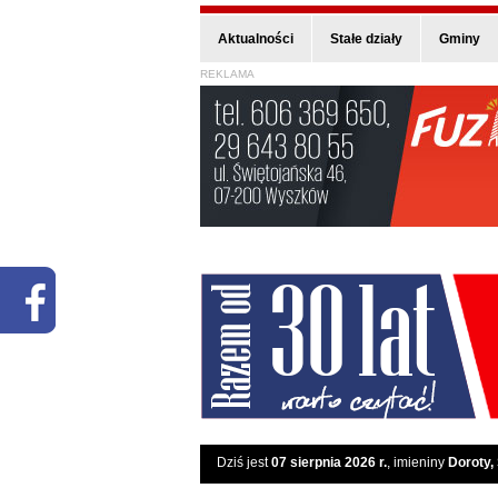
Aktualności
Stałe działy
Gminy
REKLAMA
Dziś jest
07 sierpnia 2026 r.
, imieniny
Doroty,