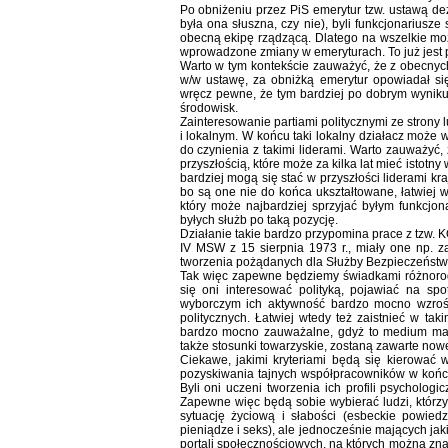
Po obniżeniu przez PiS emerytur tzw. ustawą dez
była ona słuszna, czy nie), byli funkcjonariusz
obecną ekipę rządzącą. Dlatego na wszelkie możl
wprowadzone zmiany w emeryturach. To już jest po
Warto w tym kontekście zauważyć, że z obecnyc
w/w ustawę, za obniżką emerytur opowiadał s
wręcz pewne, że tym bardziej po dobrym wyniku
środowisk.
Zainteresowanie partiami politycznymi ze strony l
i lokalnym. W końcu taki lokalny działacz może w
do czynienia z takimi liderami. Warto zauważyć,
przyszłością, które może za kilka lat mieć istot
bardziej mogą się stać w przyszłości liderami kr
bo są one nie do końca ukształtowane, łatwiej 
który może najbardziej sprzyjać byłym funkcj
byłych służb po taką pozycję.
Działanie takie bardzo przypomina prace z tzw. 
IV MSW z 15 sierpnia 1973 r., miały one np. z
tworzenia pożądanych dla Służby Bezpieczeństwa o
Tak więc zapewne będziemy świadkami różnorodn
się oni interesować polityką, pojawiać na sp
wyborczym ich aktywność bardzo mocno wzrośni
politycznych. Łatwiej wtedy też zaistnieć w ta
bardzo mocno zauważalne, gdyż to medium ma 
także stosunki towarzyskie, zostaną zawarte nowe
Ciekawe, jakimi kryteriami będą się kierować 
pozyskiwania tajnych współpracowników w końcu
Byli oni uczeni tworzenia ich profili psycholog
Zapewne więc będą sobie wybierać ludzi, którzy
sytuację życiową i słabości (esbeckie powiedz
pieniądze i seks), ale jednocześnie mających jak
portali społecznościowych, na których można zna