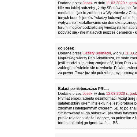
Dodane przez
Josek
, w dniu
11.03.2020 r., god
Nie ma takiej potrzeby , żeby SBeków łapać. Do 
medialnie , jak to zrobiono w Wyszkowie z Cez
innych beneficjentów "władzy ludowej" oraz fu
wpływanie i kształtowanie się demokratycznego
forum, mógłby podzielić się wiedzą na temat pr
popytać się - nie majacych jeszcze demencji - 
do Josek
Dodane przez
Cezary Biernacki
, w dniu
11.03.2
Naprawdę wierzy Pan Arkadiuszu, że mnie zneu
jeśli chodzi o tę jedną znajomość, którą Pan z
zabiegom świetnie się rozwineła. Powiem więce
za power. Teraz już nie potrzebujemy pomocy, 
Balast po nieboszczce PRL....
Dodane przez
Josek
, w dniu
12.03.2020 r., god
Prymat emocji agenta dezinformacji wziął górę
sałatek (który orłem intelektu nie jest) próbuj
zdolnym i inteligentnym oficerem SB, to po ana
Sfrustrowany sługa bolszewii, jak stary faryze
public relations. Może i dobrze, bo polemika z 
forum najlepiej go ignorować...... BŚ.