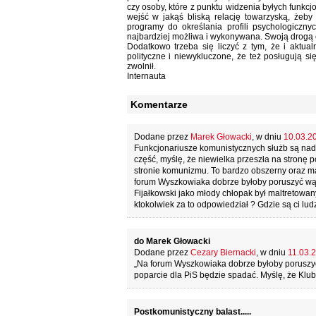
czy osoby, które z punktu widzenia byłych funkcj
wejść w jakąś bliską relację towarzyską, żeby
programy do określania profili psychologicznyc
najbardziej możliwa i wykonywana. Swoją drogą ci
Dodatkowo trzeba się liczyć z tym, że i aktualne
polityczne i niewykluczone, że też posługują si
zwolnił.
Internauta
Komentarze
Dodane przez
Marek Głowacki
, w dniu
10.03.20
Funkcjonariusze komunistycznych służb są nada
część, myślę, że niewielka przeszła na stronę
stronie komunizmu. To bardzo obszerny oraz ma
forum Wyszkowiaka dobrze byłoby poruszyć wątk
Fijałkowski jako młody chłopak był maltretowa
ktokolwiek za to odpowiedział ? Gdzie są ci ludz
do Marek Głowacki
Dodane przez
Cezary Biernacki
, w dniu
11.03.2
„Na forum Wyszkowiaka dobrze byłoby poruszyć w
poparcie dla PiS będzie spadać. Myślę, że Klub
Postkomunistyczny balast.....