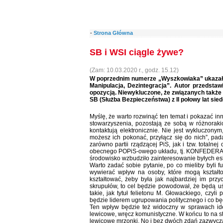
-
Strona Główna
SB i WSI ciągle żywe?
(Zam: 10.03.2020 r., godz. 15.12)
W poprzednim numerze „Wyszkowiaka” ukazał s
Manipulacja, Dezintegracja”. Autor przedsta
opozycją. Niewykluczone, że związanych także z
SB (Służba Bezpieczeństwa) z II połowy lat sie
Myślę, że warto rozwinąć ten temat i pokazać in
stowarzyszenia, pozostają ze sobą w różnorakic
kontaktują elektronicznie. Nie jest wykluczonym
możesz ich pokonać, przyłącz się do nich”, pad
zarówno partii rządzącej PiS, jak i tzw. totaln
obecnego POPiS-owego układu, tj. KONFEDERACJI
środowisko wzbudziło zainteresowanie byłych esb
Warto zadać sobie pytanie, po co mieliby byli f
wywierać wpływ na osoby, które mogą kształtow
kształtować, żeby była jak najbardziej im przy
skrupułów, to cel będzie powodował, że będą uś
takie, jak tytuł felietonu M. Głowackiego, czyli
będzie liderem ugrupowania politycznego i co będ
Ten wpływ będzie też widoczny w sprawach ideo
lewicowe, wręcz komunistyczne. W końcu to na stra
lewicowe mrzonki. No i bez dwóch zdań zazwycza