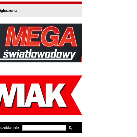
głoszenia
szukiwanie: