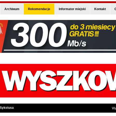
Archiwum
Rekomendacje
Informator miejski
Kontakt
O
 Sykstusa
Wy