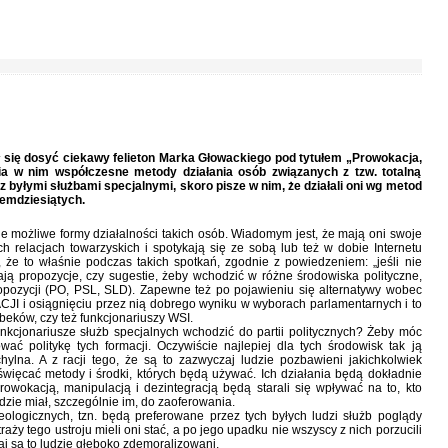
ię dosyć ciekawy felieton Marka Głowackiego pod tytułem „Prowokacja,
wia w nim współczesne metody działania osób związanych z tzw. totalną
 byłymi służbami specjalnymi, skoro pisze w nim, że działali oni wg metod
demdziesiątych.
ne możliwe formy działalności takich osób. Wiadomym jest, że mają oni swoje
h relacjach towarzyskich i spotykają się ze sobą lub też w dobie Internetu
, że to właśnie podczas takich spotkań, zgodnie z powiedzeniem: „jeśli nie
ają propozycje, czy sugestie, żeby wchodzić w różne środowiska polityczne,
ej opozycji (PO, PSL, SLD). Zapewne też po pojawieniu się alternatywy wobec
 i osiągnięciu przez nią dobrego wyniku w wyborach parlamentarnych i to
eków, czy też funkcjonariuszy WSI.
unkcjonariusze służb specjalnych wchodzić do partii politycznych? Żeby móc
ać politykę tych formacji. Oczywiście najlepiej dla tych środowisk tak ją
chylna. A z racji tego, że są to zazwyczaj ludzie pozbawieni jakichkolwiek
więcać metody i środki, których będą używać. Ich działania będą dokładnie
 prowokacją, manipulacją i dezintegracją będą starali się wpływać na to, kto
zie miał, szczególnie im, do zaoferowania.
logicznych, tzn. będą preferowane przez tych byłych ludzi służb poglądy
ży tego ustroju mieli oni stać, a po jego upadku nie wszyscy z nich porzucili
j są to ludzie głęboko zdemoralizowani.