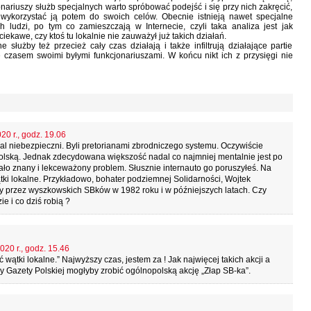
onariuszy służb specjalnych warto spróbować podejść i się przy nich zakręcić,
 wykorzystać ją potem do swoich celów. Obecnie istnieją nawet specjalne
h ludzi, po tym co zamieszczają w Internecie, czyli taka analiza jest jak
ekawe, czy ktoś tu lokalnie nie zauważył już takich działań.
 służby też przecież cały czas działają i także infiltrują działające partie
ę czasem swoimi byłymi funkcjonariuszami. W końcu nikt ich z przysięgi nie
20 r., godz. 19.06
l niebezpieczni. Byli pretorianami zbrodniczego systemu. Oczywiście
 polską. Jednak zdecydowana większość nadal co najmniej mentalnie jest po
ło znany i lekceważony problem. Słusznie internauto go poruszyłeś. Na
i lokalne. Przykładowo, bohater podziemnej Solidarności, Wojtek
ny przez wyszkowskich SBków w 1982 roku i w późniejszych latach. Czy
ie i co dziś robią ?
020 r., godz. 15.46
ątki lokalne.” Najwyższy czas, jestem za ! Jak najwięcej takich akcji a
y Gazety Polskiej mogłyby zrobić ogólnopolską akcję „Złap SB-ka”.