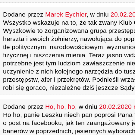
Dodane przez
Marek Eychler
, w dniu
20.02.20
Wszystko wskazuje na to, że tak zwany Klub 
Wyszkowie to zorganizowana grupa przestęp
herszta i swoich żołnierzy, nawołująca do po
tle politycznym, narodowościowym, wyznani
fizycznej i niszczenia mienia. Teraz jasno wi
potrzebne jest tym ludziom zawłaszczenie ni
uczynienie z nich kolejnego narzędzia do tu
przestępstw, afer i przekrętów. Podnieśli wrza
robi się gorąco, niezależne dziś jeszcze Sądy
Dodane przez
Ho, ho, ho
, w dniu
20.02.2020 r
Ho ho, panie Leszku niech pan poprosi Pana 
o post na facebooku, jak ten zaangażowany j
banerów w poprzednich, jesiennych wyborach