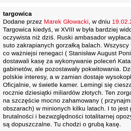
targowica
Dodane przez
Marek Głowacki
, w dniu
19.02.
Targowica kiedyś, w XVIII w była bardziej wid
oczywista niż dziś. Ruski ambasador wypłacał
suto zakrapianych gorzałką balach. Wszyscy t
co ważniejsi renegaci ( Stanisław August Poni
dostawali kasę za wykonywanie poleceń Kata
gabinetów, ale pozostawały pokwitowania. Dz
polskie interesy, a w zamian dostaje wysokop
Oficjalnie, w świetle kamer. Lemingi się ciesz
rocznie dziesiątki miliardów złotych. Ten zor
na szczęście mocno zahamowany ( przynajmn
obszarach) w minionych kilku latach. I to jes
brutalności i bezwzględności totalitarnej opo
są dopuszczalne. Tu chodzi o grubą kasę.