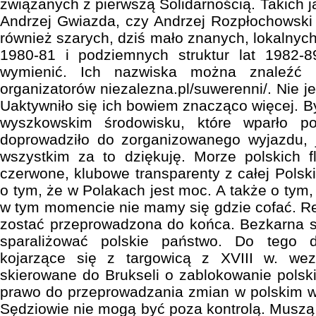
związanych z pierwszą Solidarnością. Takich 
Andrzej Gwiazda, czy Andrzej Rozpłochowski i
również szarych, dziś mało znanych, lokalnych 
1980-81 i podziemnych struktur lat 1982-8
wymienić. Ich nazwiska można znaleźć n
organizatorów niezalezna.pl/suwerenni/. Nie je
Uaktywniło się ich bowiem znacząco więcej. By
wyszkowskim środowisku, które wparło pom
doprowadziło do zorganizowanego wyjazdu, 
wszystkim za to dziękuję. Morze polskich f
czerwone, klubowe transparenty z całej Polski
o tym, że w Polakach jest moc. A także o tym, 
w tym momencie nie mamy się gdzie cofać. R
zostać przeprowadzona do końca. Bezkarna s
sparaliżować polskie państwo. Do tego 
kojarzące się z targowicą z XVIII w. wezw
skierowane do Brukseli o zablokowanie pols
prawo do przeprowadzania zmian w polskim w
Sędziowie nie mogą być poza kontrolą. Muszą