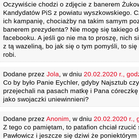
Oczywiście chodzi o zdjęcie z banerem Żuko
Kandydatów PiS z powiatu wyszkowskiego. 
ich kampanię, chociażby na takim samym poz
banerem prezydenta? Nie mogę się takiego d
facebooku. A jeśli go nie ma to proszę, nich
z tą wazeliną, bo jak się o tym pomyśli, to si
robi.
Dodane przez
Jola
, w dniu
20.02.2020 r., god
Co by było Panie Eychler, gdyby Najsztub cz
przejechali na pasach matkę i Pana córeczkę 
jako swojaczki uniewinnieni?
Dodane przez
Anonim
, w dniu
20.02.2020 r., 
Z tego co pamiętam, to patafion chciał rzucić
Pawłowicz i jeszcze się dziwi że poniektórym 