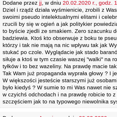
Dodane przez
jj
, w dniu
20.02.2020 r., godz. 
Dziel i rządź działa wyśmienicie, zrobili z Was
swoimi pseudo intelektualnymi elitami i celeb
rzucili by się w ogień a jak politykier powie
to byście zjedli ze smakiem. Zero szacunku d
badziewia. Ktoś kto obserwuje z boku te pseu
którzy i tak nie mają na nic wpływu tak jak Wy
stukać po czole. Wyglądacie jak stado baranó
siłuje a ktoś w tym czasie waszej "walki" na 
tyłków i to bez wazeliny. Na prawdę macie tak
Tak Wam już propaganda wyprała głowy ? I jedn
W większości jesteście starszymi już osobami
było kiedyś ? W sumie to mi Was nawet nie sz
w czyichś odchodach i na prawdę robicie to z 
szczęściem jak to na typowego niewolnika sy