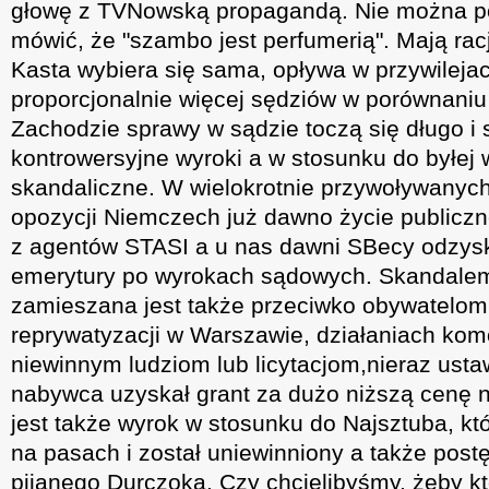
głowę z TVNowską propagandą. Nie można po
mówić, że "szambo jest perfumerią". Mają rac
Kasta wybiera się sama, opływa w przywilejac
proporcjonalnie więcej sędziów w porównani
Zachodzie sprawy w sądzie toczą się długo i 
kontrowersyjne wyroki a w stosunku do byłej
skandaliczne. W wielokrotnie przywoływanych
opozycji Niemczech już dawno życie publicz
z agentów STASI a u nas dawni SBecy odzys
emerytury po wyrokach sądowych. Skandalem 
zamieszana jest także przeciwko obywatelom
reprywatyzacji w Warszawie, działaniach ko
niewinnym ludziom lub licytacjom,nieraz ust
nabywca uzyskał grant za dużo niższą cenę 
jest także wyrok w stosunku do Najsztuba, kt
na pasach i został uniewinniony a także pos
pijanego Durczoka. Czy chcielibyśmy, żeby kt