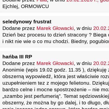
Ejchlej, ORMOWCU
seledynowy frustrat
Dodane przez
Marek Głowacki
, w dniu
20.02.
Dzień bez procesu to dzień stracony ? Biega
i nikt nie wie o co mu chodzi. Biedny, pogubio
hańba III RP
Dodane przez
Marek Głowacki
, w dniu
20.02.
Anonimie (wpis 19.02 godz. 11.35 ), dziękuję 
obszerną wypowiedź, która jest właściwie roz
uzupełnieniem tez z mojego felietonu. Dzięk
bardzo celne i mocne spostrzeżenie – nie m
„szambo jest perfumerią”. Temat sędziowskiej 
obszerny, że można by go dalej, i to długo, 