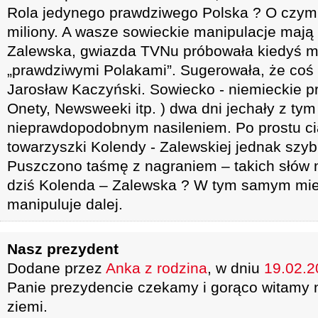
Rola jedynego prawdziwego Polska ? O czym
miliony. A wasze sowieckie manipulacje mają 
Zalewska, gwiazda TVNu próbowała kiedyś man
„prawdziwymi Polakami”. Sugerowała, że coś 
Jarosław Kaczyński. Sowiecko - niemieckie p
Onety, Newsweeki itp. ) dwa dni jechały z ty
nieprawdopodobnym nasileniem. Po prostu cią
towarzyszki Kolendy - Zalewskiej jednak szyb
Puszczono taśmę z nagraniem – takich słów ni
dziś Kolenda – Zalewska ? W tym samym miej
manipuluje dalej.
Nasz prezydent
Dodane przez
Anka z rodzina
, w dniu
19.02.2
Panie prezydencie czekamy i gorąco witamy 
ziemi.