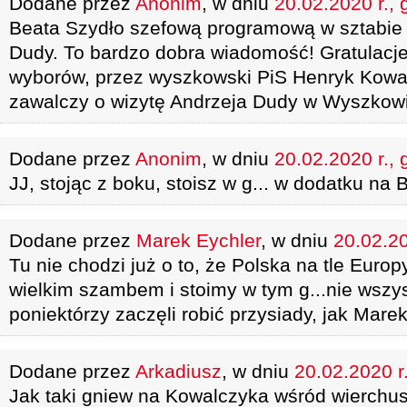
Dodane przez
Anonim
, w dniu
20.02.2020 r., 
Beata Szydło szefową programową w sztabie
Dudy. To bardzo dobra wiadomość! Gratulacje
wyborów, przez wyszkowski PiS Henryk Kowal
zawalczy o wizytę Andrzeja Dudy w Wyszkowie,
Dodane przez
Anonim
, w dniu
20.02.2020 r., 
JJ, stojąc z boku, stoisz w g... w dodatku n
Dodane przez
Marek Eychler
, w dniu
20.02.20
Tu nie chodzi już o to, że Polska na tle Europ
wielkim szambem i stoimy w tym g...nie wszys
poniektórzy zaczęli robić przysiady, jak Mare
Dodane przez
Arkadiusz
, w dniu
20.02.2020 r
Jak taki gniew na Kowalczyka wśród wierchu