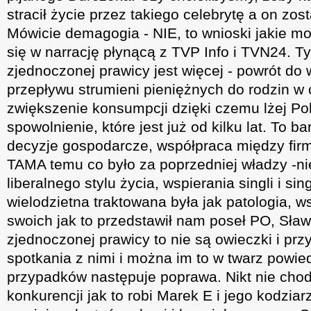
stracił życie przez takiego celebrytę a on zos
Mówicie demagogia - NIE, to wnioski jakie 
się w narrację płynącą z TVP Info i TVN24. T
zjednoczonej prawicy jest więcej - powrót do 
przepływu strumieni pieniężnych do rodzin w 
zwiększenie konsumpcji dzięki czemu lżej Po
spowolnienie, które jest już od kilku lat. To ba
decyzje gospodarcze, współpraca między fi
TAMA temu co było za poprzedniej władzy -n
liberalnego stylu życia, wspierania singli i sin
wielodzietna traktowana była jak patologia, w
swoich jak to przedstawił nam poseł PO, Sł
zjednoczonej prawicy to nie są owieczki i pr
spotkania z nimi i można im to w twarz powie
przypadków następuje poprawa. Nikt nie chod
konkurencji jak to robi Marek E i jego kodziar