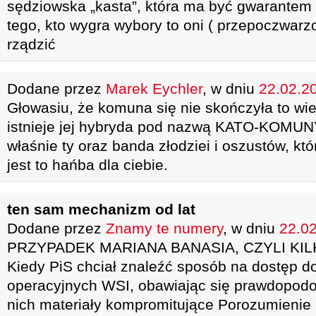
sędziowska „kasta”, która ma być gwarantem 
tego, kto wygra wybory to oni ( przepoczwar
rządzić
Dodane przez
Marek Eychler
, w dniu
22.02.20
Głowasiu, że komuna się nie skończyła to wi
istnieje jej hybryda pod nazwą KATO-KOMUNY,
właśnie ty oraz banda złodziei i oszustów, któr
jest to hańba dla ciebie.
ten sam mechanizm od lat
Dodane przez
Znamy te numery
, w dniu
22.02
PRZYPADEK MARIANA BANASIA, CZYLI KI
Kiedy PiS chciał znaleźć sposób na dostęp d
operacyjnych WSI, obawiając się prawdopodob
nich materiały kompromitujące Porozumienie C