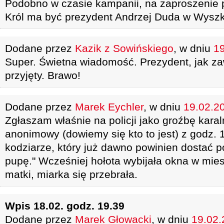
Podobno w czasie kampanii, na zaproszenie 
Król ma być prezydent Andrzej Duda w Wysz
Dodane przez
Kazik z Sowińskiego
, w dniu
19
Super. Świetna wiadomość. Prezydent, jak za
przyjęty. Brawo!
Dodane przez
Marek Eychler
, w dniu
19.02.20
Zgłaszam właśnie na policji jako groźbę karal
anonimowy (dowiemy się kto to jest) z godz. 1
kodziarze, który już dawno powinien dostać p
pupę." Wcześniej hołota wybijała okna w mie
matki, miarka się przebrała.
Wpis 18.02. godz. 19.39
Dodane przez
Marek Głowacki
, w dniu
19.02.