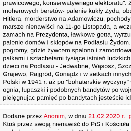
prawicowego, konserwatywnego elektoratu".
moherowych beretów- palenie kukły Żyda, ob
Hitlera, morderstwo na Adamowiczu, pochody
marsze nienawiści na 11-go Listopada, a wcz
zamach na Prezydenta, ławkowe getta, wyrzuc
palenie domów i sklepów na Podlasiu Żydom, 
pogromy, gdzie żywcem spalono i zamordowan
pałkami i sztachetami tysiące istnień ludzkich
dzieci na Podlasiu - Jedwabne, Wąsosz, Szc
Grajewo, Rajgród, Goniądz i w setkach innyc
Polski w 1941 r. aż po "bohaterskie wyczyny"
ognia, łupaszki i podobnych bandytów po wojn
pielęgnując pamięć po bandytach jesteście ic
Dodane przez
Anonim
, w dniu
21.02.2020 r., 
Ktoś przez swoją nienawiść do PiS i Kościoła