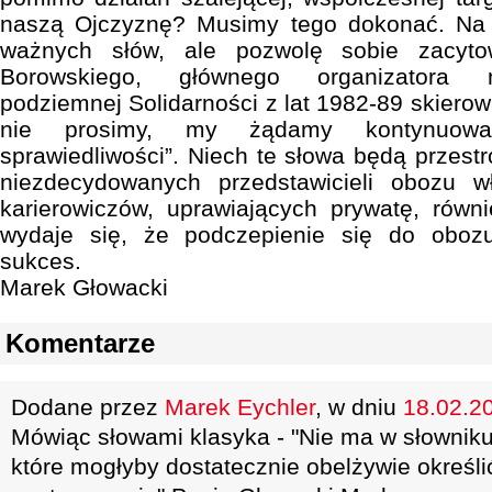
naszą Ojczyznę? Musimy tego dokonać. Na m
ważnych słów, ale pozwolę sobie zacyt
Borowskiego, głównego organizatora ma
podziemnej Solidarności z lat 1982-89 skiero
nie prosimy, my żądamy kontynuowa
sprawiedliwości”. Niech te słowa będą przestr
niezdecydowanych przedstawicieli obozu w
karierowiczów, uprawiających prywatę, rów
wydaje się, że podczepienie się do oboz
sukces.
Marek Głowacki
Komentarze
Dodane przez
Marek Eychler
, w dniu
18.02.20
Mówiąc słowami klasyka - "Nie ma w słowniku 
które mogłyby dostatecznie obelżywie określi