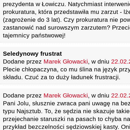
prezydenta w Łowiczu. Natychmiast interwenio
prokuratura, która przedstawiła mu zarzut - l
(zagrożenie do 3 lat). Czy prokuratura nie po
zastanowić nad surowszym zarzutem? Przecie
tajemnicy państwowej!
Seledynowy frustrat
Dodane przez
Marek Głowacki
, w dniu
22.02.
Plecie chłopaczyna, co mu ślina na język przyn
składu. Czuć za to duży ładunek frustracji.
Dodane przez
Marek Głowacki
, w dniu
22.02.
Pani Jolu, słusznie zwraca pani uwagę na be
typu Najsztub. To, że sędzia nie skazuje taki
przejechanie staruszki na pasach to chyba na
przykład bezczelności sędziowskiej kasty. On