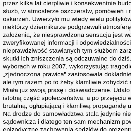
przez kilka lat cierpliwie i konsekwentnie bu
służb, w atmosferze oszczerstw, pomówień i
oskarżeń. Uwierzyło mu wtedy wielu polityków
niektórzy dziennikarze podgrzewali atmosfer
założenia, że niesprawdzona sensacja jest w
zweryfikowanej informacji i odpowiedzialności.
nieprawdziwość stawianych tym służbom zar
skutki ich zniszczenia są odczuwalne do dziś
wyborach w roku 2007, wykorzystując tragedię
„zjednoczona prawica” zastosowała dokładni
ale tym razem po to żeby kłamliwie zohydzić e
Miała już swoją prasę i doświadczenie. Udało 
istotną część społeczeństwa, a po przejęciu 
brutalną, ogłupiającą i kłamliwą propagandę ut
Na drodze do samowładztwa stała jedynie ni
sądownicza i dlatego ten sam mechanizm po
epizodyczne zachowania sędziów do prezentow