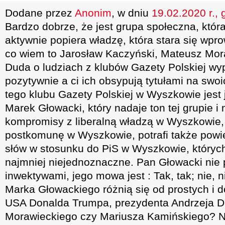
Dodane przez
Anonim
, w dniu
19.02.2020 r., 
Bardzo dobrze, że jest grupa społeczna, któr
aktywnie popiera władzę, która stara się wpr
co wiem to Jarosław Kaczyński, Mateusz Mor
Duda o ludziach z klubów Gazety Polskiej wy
pozytywnie a ci ich obsypują tytułami na sw
tego klubu Gazety Polskiej w Wyszkowie jest
Marek Głowacki, który nadaje ton tej grupie i 
kompromisy z liberalną władzą w Wyszkowie,
postkomunę w Wyszkowie, potrafi także powie
słów w stosunku do PiS w Wyszkowie, któryc
najmniej niejednoznaczne. Pan Głowacki nie 
inwektywami, jego mowa jest : Tak, tak; nie,
Marka Głowackiego różnią się od prostych i 
USA Donalda Trumpa, prezydenta Andrzeja D
Morawieckiego czy Mariusza Kamińskiego? N