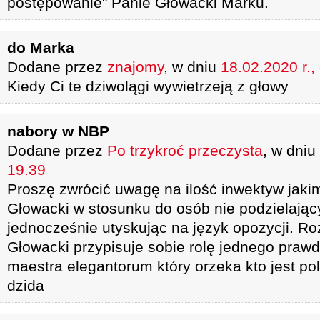
postępowanie" Panie Głowacki Marku.
do Marka
Dodane przez
znajomy
, w dniu
18.02.2020 r.,
Kiedy Ci te dziwolągi wywietrzeją z głowy
nabory w NBP
Dodane przez
Po trzykroć przeczysta
, w dniu
19.39
Proszę zwrócić uwagę na ilość inwektyw jakim
Głowacki w stosunku do osób nie podzielając
jednocześnie utyskując na język opozycji. R
Głowacki przypisuje sobie rolę jednego praw
maestra elegantorum który orzeka kto jest pol
dzida