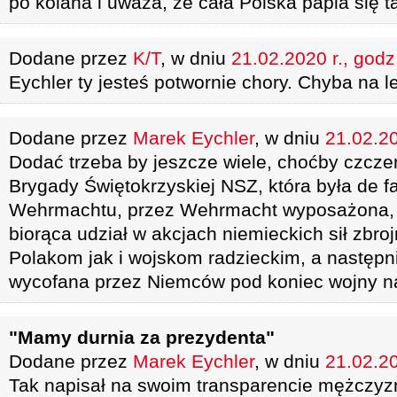
po kolana i uważa, że cała Polska papla się 
Dodane przez
K/T
, w dniu
21.02.2020 r., godz
Eychler ty jesteś potwornie chory. Chyba na l
Dodane przez
Marek Eychler
, w dniu
21.02.20
Dodać trzeba by jeszcze wiele, choćby czcze
Brygady Świętokrzyskiej NSZ, która była de f
Wehrmachtu, przez Wehrmacht wyposażona, l
biorąca udział w akcjach niemieckich sił zbr
Polakom jak i wojskom radzieckim, a następn
wycofana przez Niemców pod koniec wojny n
"Mamy durnia za prezydenta"
Dodane przez
Marek Eychler
, w dniu
21.02.20
Tak napisał na swoim transparencie mężczyz