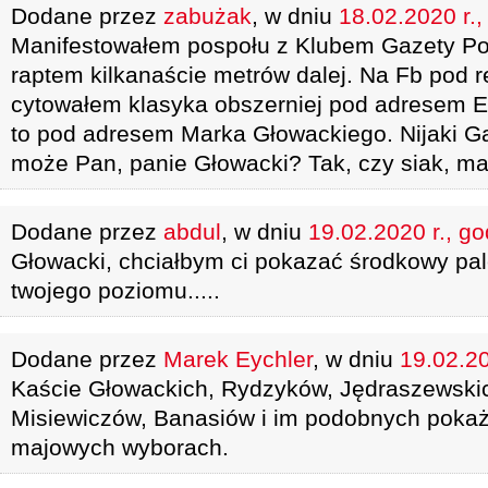
Dodane przez
zabużak
, w dniu
18.02.2020 r.,
Manifestowałem pospołu z Klubem Gazety Po
raptem kilkanaście metrów dalej. Na Fb pod re
cytowałem klasyka obszerniej pod adresem Ey
to pod adresem Marka Głowackiego. Nijaki Ga
może Pan, panie Głowacki? Tak, czy siak, ma
Dodane przez
abdul
, w dniu
19.02.2020 r., go
Głowacki, chciałbym ci pokazać środkowy pale
twojego poziomu.....
Dodane przez
Marek Eychler
, w dniu
19.02.20
Kaście Głowackich, Rydzyków, Jędraszewski
Misiewiczów, Banasiów i im podobnych poka
majowych wyborach.