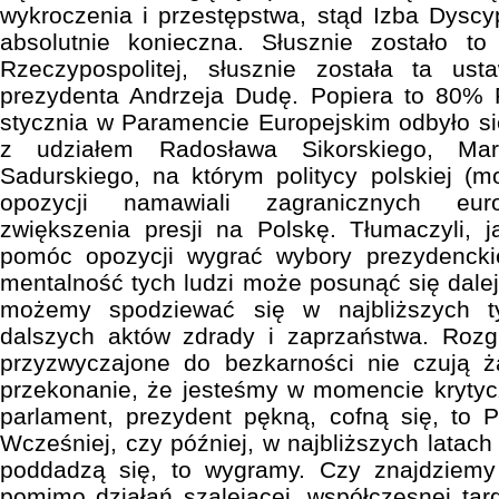
wykroczenia i przestępstwa, stąd Izba Dyscyp
absolutnie konieczna. Słusznie zostało t
Rzeczypospolitej, słusznie została ta us
prezydenta Andrzeja Dudę. Popiera to 80% 
stycznia w Paramencie Europejskim odbyło się
z udziałem Radosława Sikorskiego, Mar
Sadurskiego, na którym politycy polskiej (mo
opozycji namawiali zagranicznych euro
zwiększenia presji na Polskę. Tłumaczyli, 
pomóc opozycji wygrać wybory prezydencki
mentalność tych ludzi może posunąć się dalej
możemy spodziewać się w najbliższych t
dalszych aktów zdrady i zaprzaństwa. Rozgr
przyzwyczajone do bezkarności nie czują
przekonanie, że jesteśmy w momencie krytycz
parlament, prezydent pękną, cofną się, to Po
Wcześniej, czy później, w najbliższych latach 
poddadzą się, to wygramy. Czy znajdziemy 
pomimo działań szalejącej, współczesnej ta