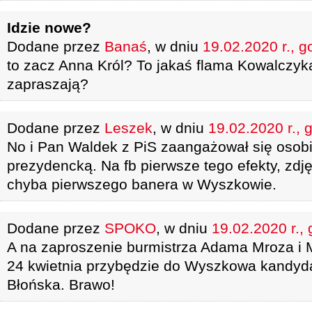
Idzie nowe?
Dodane przez
Banaś
, w dniu
19.02.2020 r., g
to zacz Anna Król? To jakaś flama Kowalczyk
zapraszają?
Dodane przez
Leszek
, w dniu
19.02.2020 r., 
No i Pan Waldek z PiS zaangażował się osob
prezydencką. Na fb pierwsze tego efekty, zdj
chyba pierwszego banera w Wyszkowie.
Dodane przez
SPOKO
, w dniu
19.02.2020 r.,
A na zaproszenie burmistrza Adama Mroza i 
24 kwietnia przybędzie do Wyszkowa kandyd
Błońska. Brawo!