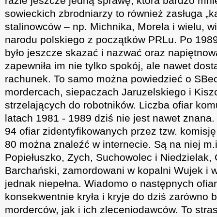
razie jeszcze jedną sprawę, która bardzo mni
sowieckich zbrodniarzy to również zasługa „ka
stalinowców – np. Michnika, Morela i wielu, w
narodu polskiego z początków PRLu. Po 1989
było jeszcze skazać i nazwać oraz napiętnowa
zapewniła im nie tylko spokój, ale nawet dost
rachunek. To samo można powiedzieć o SBeck
mordercach, siepaczach Jaruzelskiego i Kis
strzelających do robotników. Liczba ofiar kom
latach 1981 - 1989 dziś nie jest nawet znana. N
94 ofiar zidentyfikowanych przez tzw. komisję
80 można znaleźć w internecie. Są na niej m.i
Popiełuszko, Zych, Suchowolec i Niedzielak,
Barchański, zamordowani w kopalni Wujek i wie
jednak niepełna. Wiadomo o następnych ofia
konsekwentnie kryła i kryje do dziś zarówno 
morderców, jak i ich zleceniodawców. To stras