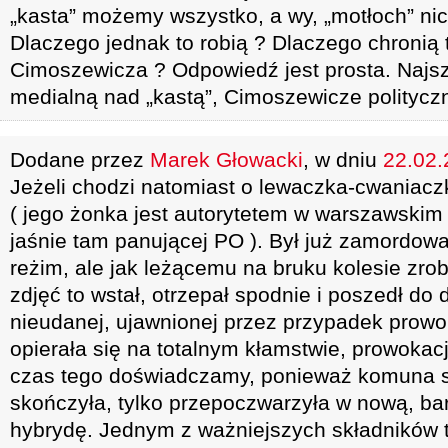
„kasta” możemy wszystko, a wy, „motłoch” nic
Dlaczego jednak to robią ? Dlaczego chronią 
Cimoszewicza ? Odpowiedź jest prosta. Najsz
medialną nad „kastą”, Cimoszewicze politycz
Dodane przez
Marek Głowacki
, w dniu
22.02.
Jeżeli chodzi natomiast o lewaczka-cwaniacz
( jego żonka jest autorytetem w warszawskim
jaśnie tam panującej PO ). Był już zamordow
reżim, ale jak leżącemu na bruku kolesie zrobi
zdjęć to wstał, otrzepał spodnie i poszedł do
nieudanej, ujawnionej przez przypadek prow
opierała się na totalnym kłamstwie, prowokacji
czas tego doświadczamy, ponieważ komuna si
skończyła, tylko przepoczwarzyła w nową, ba
hybrydę. Jednym z ważniejszych składników t