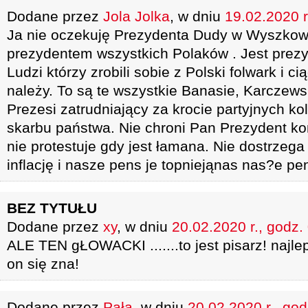
Dodane przez
Jola Jolka
, w dniu
19.02.2020 r
Ja nie oczekuję Prezydenta Dudy w Wyszkowi
prezydentem wszystkich Polaków . Jest prez
Ludzi którzy zrobili sobie z Polski folwark i ci
należy. To są te wszystkie Banasie, Karczews
Prezesi zatrudniający za krocie partyjnych k
skarbu państwa. Nie chroni Pan Prezydent kon
nie protestuje gdy jest łamana. Nie dostrzeg
inflację i nasze pens je topniejąnas nas?e pen
BEZ TYTUŁU
Dodane przez
xy
, w dniu
20.02.2020 r., godz.
ALE TEN gŁOWACKI .......to jest pisarz! najl
on się zna!
Dodane przez
Pała
, w dniu
20.02.2020 r., god