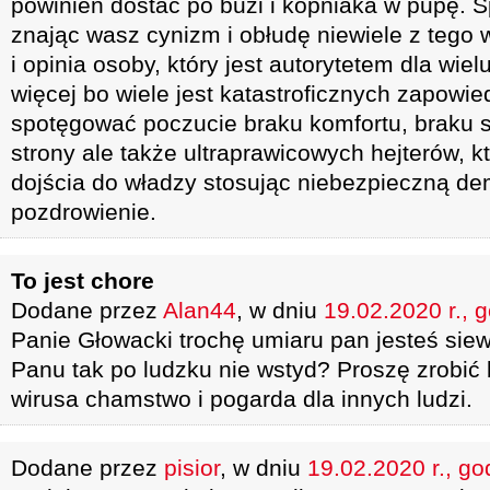
powinien dostać po buzi i kopniaka w pupę. Sp
znając wasz cynizm i obłudę niewiele z tego 
i opinia osoby, który jest autorytetem dla wi
więcej bo wiele jest katastroficznych zapowie
spotęgować poczucie braku komfortu, braku s
strony ale także ultraprawicowych hejterów, 
dojścia do władzy stosując niebezpieczną dem
pozdrowienie.
To jest chore
Dodane przez
Alan44
, w dniu
19.02.2020 r., 
Panie Głowacki trochę umiaru pan jesteś siew
Panu tak po ludzku nie wstyd? Proszę zrobić
wirusa chamstwo i pogarda dla innych ludzi.
Dodane przez
pisior
, w dniu
19.02.2020 r., go