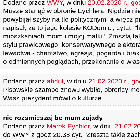
Dodane przez
WWY
, w dniu
20.02.2020 r., go
Musze stanąć w obronie Eychlera. Nigdzie nie
powybijał szyby na tle politycznym, a wręcz p
napisał, że to jego kolesie KODomici, cytat: "
mieszkaniach moim i mojej matki". Zresztą ta
stylu prawicowego, konserwatywnego elektora
lewactwa - chamstwo, agresja, pogarda i bra
o odmiennych poglądach, przekonanie o własn
Dodane przez
abdul
, w dniu
21.02.2020 r., go
Pisowskie szambo znowu wybiło, obrońcy mor
Wasz prezydent mówił o kulturze...
nie rozśmieszaj bo mam zajady
Dodane przez
Marek Eychler
, w dniu
21.02.20
do WWY z godz.20.38 cyt. "Zresztą takie zach