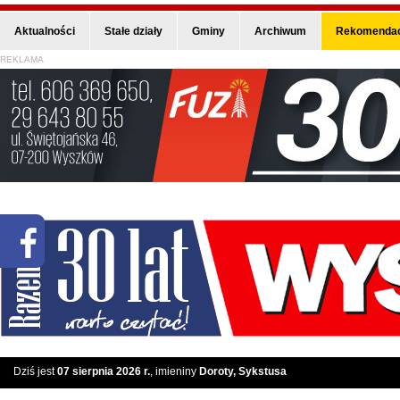
Aktualności
Stałe działy
Gminy
Archiwum
Rekomendac
REKLAMA
Dziś jest
07 sierpnia 2026 r.
, imieniny
Doroty, Sykstusa