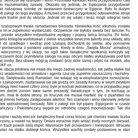
a. Skończył się szampan i wino. Pozostała karkade, której przygotowano cały
o muzułmańską zasadę. Okazało się jednak, że Egipcjanie przygotowali
grali rodzajową scenkę ze swataniem dziewczyny w Egipcie. Było to dużym
ób załogi do tego występu. A musieli przecież przygotować odpowiednie stroje
kowym trudne jest do ukrycia. Jednak im się udało i teraz mogli odegrać swój
a szalupowym trwała ramadanowa biesiada. Niewielka ilość alkoholu została
i to im w zupełności wystarczało. Oczywiście nie byłoby święta bez tańców. Tu
ię przede wszystkim indywidualne występy i popisy tańca brzucha. Po kolei,
aniu kolegów wydobywali z siebie wszystkie taneczne talenty oraz układy, aby
 aż do upadłego i siedząc pod szalupą dochodzili do siebie, aby ponownie
 porównania z polskimi załogami. Kiedy w dniu „Święta Morza” armatorzy
wieczornicy z tej okazji, na ogół takie świąteczne spotkania kończyły się
ymczasem dość prymitywna załoga na jego obcym statku wykazywała pod tym
nej osoby. Bez obawy mógł ją zostawić przy stole samą i pójść na mostek, aby
 UKF-ce.
 stacja pilotowa nie miała dla niego żadnej wiadomości, tak jakby statek był
ez wiadomości od armatora i agenta czuł się zupełnie opuszczony i bezsilny.
iej. Świętowała swój Ramadan, nie wdając się w eksploatacyjne rozważania.
zie szalupowym, zastanawiał się jak godzą oni zasady Koranu w swym zwykłym
Mogą mieć nawet cztery żony, byle je kochali jednakowo, co w przypadku jego
woim dwóm żonom takie same prezenty, świadczące o tym, że kochają je
mi, miał te dobre strony, że Kruczek nie musiał martwić się o pijaństwo na
j zimnej herbaty, zastępowała alkohol. Ten szampan i wino stanowiły jedynie
k wielodniowej biesiady. Nikt z załogi nie był pijany. Egipcjanie w czasie
bańczycy i Pakistańczycy sięgali po odrobinę czegoś mocniejszego. Tak dla
nie i każdy wieczór świąteczny trwał coraz krócej, jak również malała liczba
czony, a nawet na twarzy Omara wyraźnie było widać trudy nocnych biesiad,
tracił powoli swój impet. Marynarze byli przejedzeni i niewyspani. Wracała
dan na statku dobiegł końca. Wszystkie wachty zostały postawione w stan