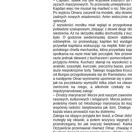
– Captain, statek ma tyle kryjówek trudnych do 
zęzach maszynowych. To przerasta umiejętności 
Kapitan więc nie musiał się martwić o nic. Nie p
Po wyjściu Omara zaszedł na mostek, aby dowiedz
żadnych nowych wiadomości. Amin widocznie albo
spieszył.
Z wysokości mostku miał wgląd w przygotowa
pokładzie szalupowym, zbijając z desek długi st
siedzenia. Aż na skrzydła statku dochodziła z 
było. O godzinie siedemnastej dzwon statkow
odświętnie, co przewidując kapitan też wystąp
przywitał kapitana wskazując na miękki fotel pr
polskiego chiefa mechanika, która przywitała ka
spotkania na razie miał taki początek. Nie przew
razie jednak steward z kucharzem i pomocnikami 
przyjęciu Amina. Kucharz stanął na wysokości za
arabski, szaszłyki, kurczaki, pieczony baran, p
duże niepokrojone torty. Takiego bogactwa Krucz
od Burgas przygotowywała się do Ramadanu, nie 
a następnie Omar wymownie upomniał się o pierws
jak na poczekaniu wymyślić kilka zdań na otwar
zwrócone na niego, a alkohole czekały na 
międzynarodowej załogi:
– Drodzy marynarze! Morze jest naszym zawodem
rasowych, kulturowych i religijnych. Morze jedn
jesteśmy równi od młodszego marynarza do kapi
wspólnej radości świętowania jak dziś. Dlatego
każda wiara prowadzi nas ku dobremu.
Załoga na stojąco przyjęła ten toast, a Omar zbli
rozległy się oklaski, a potem wszyscy sięgnęl
przestrzegany, bo jak inaczej świętować. Kark
Oczywiście przemawiał również Omar, chwaląc nie t