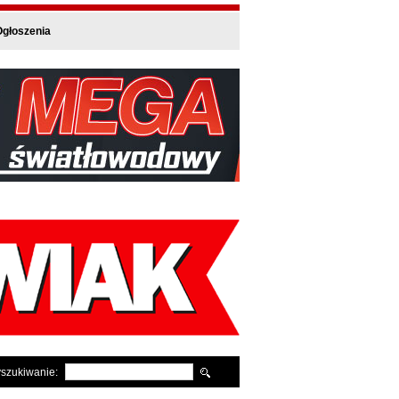
głoszenia
szukiwanie: