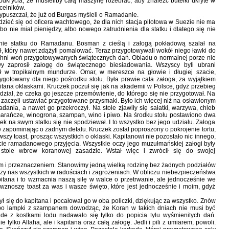
odkrycia, że musieliby całą maszynę rozebrać, aby znaleźć butelki ukryte w
celników.
rzypuszczał, że już od Burgas myśleli o Ramadanie.
ieć się od oficera wachtowego, że dla nich stacja pilotowa w Suezie nie ma
 nie miał pieniędzy, albo nowego zatrudnienia dla statku i dlatego się nie
nie statku do Ramadanu. Bosman z cieślą i załogą pokładową szalał na
ół, który nawet zdążyli pomalować. Teraz przygotowywali wokół niego ławki do
kuchni woń przygotowywanych świątecznych dań. Obiadu o normalnej porze nie
y zaprosił załogę do świątecznego biesiadowania. Wszyscy byli ubrani
ił w tropikalnym mundurze. Omar, w mereszce na głowie i długiej szacie,
zygotowany dla niego pośrodku stołu. Była prawie cała załoga, za wyjątkiem
pitana oklaskami. Kruczek poczuł się jak na akademii w Polsce, gdyż przebieg
idział, że czeka go jeszcze przemówienie, do którego się nie przygotował. Na
zaczęli ustawiać przygotowane przysmaki. Było ich więcej niż na osławionym
dania, a nawet go przekroczył. Na stole zjawiły się sałatki, warzywa, chleb
omarańcze, winogrona, szampan, wino i piwo. Na środku stołu postawiono dwa
ek na swym statku się nie spodziewał. I to wszystko bez jego udziału. Załoga
zapominając o żadnym detalu. Kruczek został poproszony o pokrojenie tortu,
zy toast, prosząc wszystkich o oklaski. Kapitanowi nie pozostało nic innego,
cie ramadanowego przyjęcia. Wszystkie oczy jego muzułmańskiej załogi były
stole wbrew koranowej zasadzie. Wstał więc i zwrócił się do swojej
 i przeznaczeniem. Stanowimy jedną wielką rodzinę bez żadnych podziałów
oczy nas wszystkich w radościach i zagrożeniach. W obliczu niebezpieczeństwa
tana i to wzmacnia naszą siłę w walce o przetrwanie, ale jednocześnie we
 wznoszę toast za was i wasze święto, które jest jednocześnie i moim, gdyż
żył się do kapitana i pocałował go w oba policzki, dziękując za wszystko. Znów
i po lampki z szampanem dowodząc, że Koran w takich dniach nie musi być
ade z kostkami lodu nadawało się tylko do popicia tylu wyśmienitych dań.
ylko Allaha, ale i kapitana oraz całą załogę. Jedli i pili z umiarem, powoli.