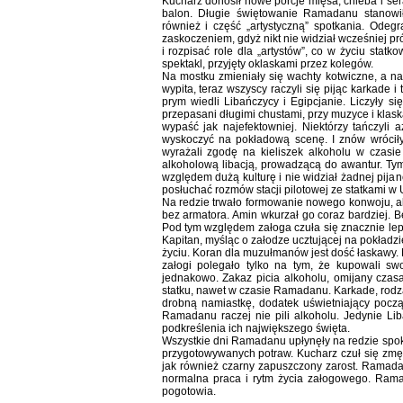
Kucharz donosił nowe porcje mięsa, chleba i ser
balon. Długie świętowanie Ramadanu stanowił
również i część „artystyczną” spotkania. Ode
zaskoczeniem, gdyż nikt nie widział wcześniej pr
i rozpisać role dla „artystów”, co w życiu stat
spektakl, przyjęty oklaskami przez kolegów.
Na mostku zmieniały się wachty kotwiczne, a n
wypita, teraz wszyscy raczyli się pijąc karkade 
prym wiedli Libańczycy i Egipcjanie. Liczyły s
przepasani długimi chustami, przy muzyce i klask
wypaść jak najefektowniej. Niektórzy tańczyli
wyskoczyć na pokładową scenę. I znów wróciły
wyrażali zgodę na kieliszek alkoholu w czasie 
alkoholową libacją, prowadzącą do awantur. T
względem dużą kulturę i nie widział żadnej pija
posłuchać rozmów stacji pilotowej ze statkami w
Na redzie trwało formowanie nowego konwoju, ale
bez armatora. Amin wkurzał go coraz bardziej. B
Pod tym względem załoga czuła się znacznie lep
Kapitan, myśląc o załodze ucztującej na pokład
życiu. Koran dla muzułmanów jest dość łaskawy. 
załogi polegało tylko na tym, że kupowali s
jednakowo. Zakaz picia alkoholu, omijany czasa
statku, nawet w czasie Ramadanu. Karkade, rodza
drobną namiastkę, dodatek uświetniający począte
Ramadanu raczej nie pili alkoholu. Jedynie Li
podkreślenia ich największego święta.
Wszystkie dni Ramadanu upłynęły na redzie spokoj
przygotowywanych potraw. Kucharz czuł się zmę
jak również czarny zapuszczony zarost. Ramadan 
normalna praca i rytm życia załogowego. Rama
pogotowia.