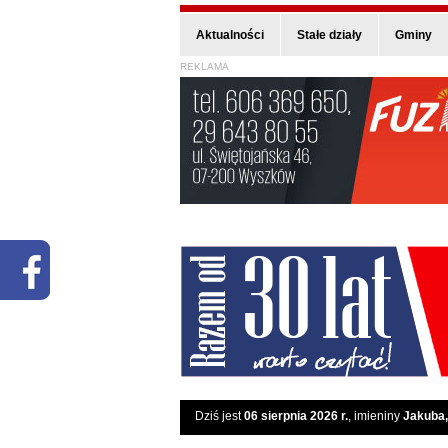
Aktualności
Stałe działy
Gminy
REKLAMA
Dziś jest
06 sierpnia 2026 r.
, imieniny
Jakuba,