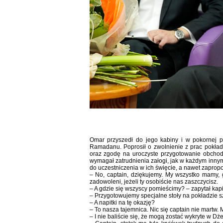
Omar przyszedł do jego kabiny i w pokornej p
Ramadanu. Poprosił o zwolnienie z prac pokła
oraz zgodę na uroczyste przygotowanie obchod
wymagał zatrudnienia załogi, jak w każdym innym
do uczestniczenia w ich święcie, a nawet zapro
– No, captain, dziękujemy. My wszystko mamy
zadowoleni, jeżeli ty osobiście nas zaszczycisz.
– A gdzie się wszyscy pomieścimy? – zapytał kapi
– Przygotowujemy specjalne stoły na pokładzie 
– A napitki na tę okazję?
– To nasza tajemnica. Nic się captain nie martw
– I nie baliście się, że mogą zostać wykryte w Dż