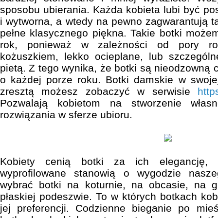
sposobu ubierania. Każda kobieta lubi być po
i wytworna, a wtedy na pewno zagwarantują ta
pełne klasycznego piękna. Takie botki możem
rok, ponieważ w zależności od pory ro
kożuszkiem, lekko ocieplane, lub szczególn
pietą. Z tego wynika, że botki są nieodzowną
o każdej porze roku. Botki damskie w swojej
zresztą możesz zobaczyć w serwisie
http
Pozwalają kobietom na stworzenie własn
rozwiązania w sferze ubioru.
Kobiety cenią botki za ich elegancję, 
wyprofilowane stanowią o wygodzie nasz
wybrać botki na koturnie, na obcasie, na g
płaskiej podeszwie. To w których botkach kobi
jej preferencji. Codzienne bieganie po mie