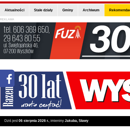
Aktualności
Stałe działy
Gminy
Archiwum
Rekomendac
REKLAMA
Dziś jest
06 sierpnia 2026 r.
, imieniny
Jakuba, Sławy