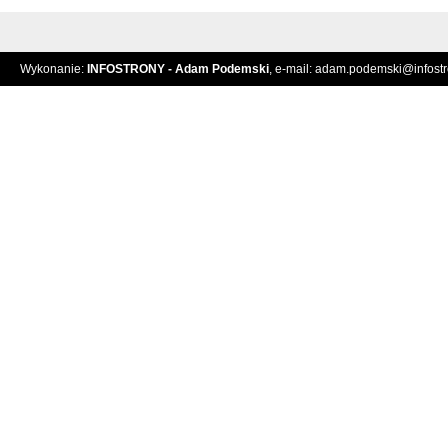
Wykonanie:
INFOSTRONY - Adam Podemski
, e-mail:
adam.podemski@infostro