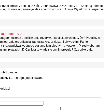
a dyrektorowi Zespołu Szkół, Zbigniewowi Szczerbie za udzielaną pomoc,
reningów oraz organizację klas sportowych oraz Gminie Wyszków za wsparcie
18 r., godz. 09.02
eloną pomoc oraz umożliwienie rozgrywania oficjalnych meczów? Przecież w
m jest cała organizacja zaplecza. A co z klasami pływackimi Panie
ody z ratownictwa wodnego zostaną tym biednym pływakom. Przed wyborami
ami pływackimi? Czy ktoś z władz się tym interesuje? Czy tylko dają
 publikowane.
dukty itp. nie będą publikowane.
wiak.pl