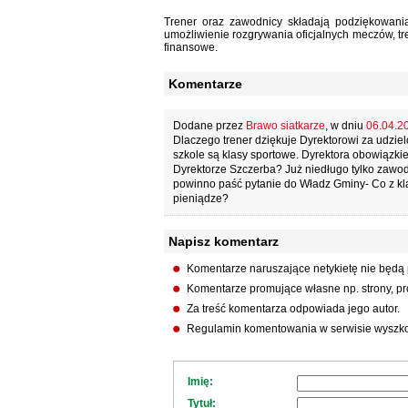
Trener oraz zawodnicy składają podziękowani
umożliwienie rozgrywania oficjalnych meczów, t
finansowe.
Komentarze
Dodane przez
Brawo siatkarze
, w dniu
06.04.20
Dlaczego trener dziękuje Dyrektorowi za udzi
szkole są klasy sportowe. Dyrektora obowiązkie
Dyrektorze Szczerba? Już niedługo tylko zaw
powinno paść pytanie do Władz Gminy- Co z klas
pieniądze?
Napisz komentarz
Komentarze naruszające netykietę nie będą
Komentarze promujące własne np. strony, pro
Za treść komentarza odpowiada jego autor.
Regulamin komentowania w serwisie wyszko
Imię:
Tytuł: