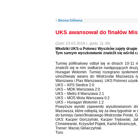
-
Strona Główna
UKS awansował do finałów Mi
(Zam: 23.03.2018 r., godz. 11.38)
Młodziki UKS-u Polonez Wyszków zajęły drugie 
Tym samym wyszkowianie znaleźli się wśród c
Turniej półfinałowy odbył się w dniach 10-1
znaleźli się w nim siatkarze następujących d
Huragan Wołomin. Turniej rozegrano systemem 
umożliwiały awans do Mistrzostw Mazowsza (w
Warszawa i Plas Warszawa). UKS Polonez uzyska
UKS – KPS Siedlce 2:0
UKS – MDK Warszawa 2:0
UKS – Metro II Warszawa 2:1
UKS – MOS Wola Warszawa 0:2
UKS – Huragan Wołomin 1:2
Powyższe wyniki zapewniły wyszkowianom dru
Mazowsza, które odbędą się za dwa tygodnie w sto
do turnieju ćwierćfinałowego Mistrzostw Polski. 
UKS: Kacper Gorczyński, Kacper Trętowski, Jak
Chmielewski, Krzysztof Piątek, Kamil Abramczyk, 
Trener: Maciej Główczyński.
Turu