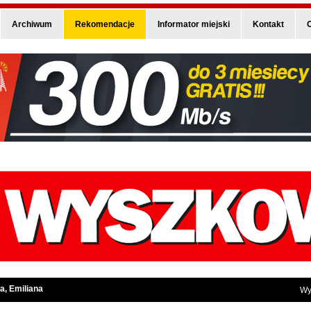
Archiwum
Rekomendacje
Informator miejski
Kontakt
O
a, Emiliana
Wy