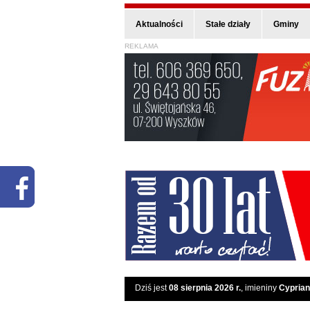
Aktualności
Stałe działy
Gminy
REKLAMA
Dziś jest
08 sierpnia 2026 r.
, imieniny
Cyprian