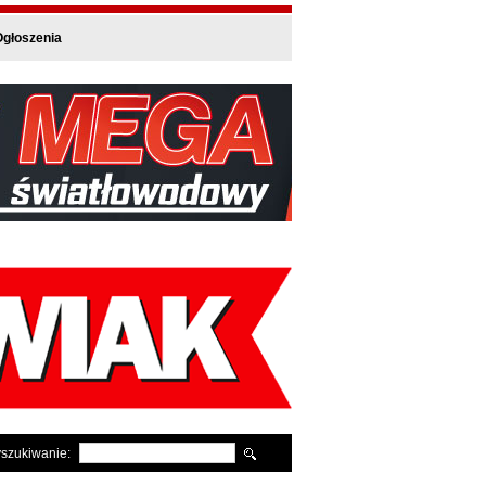
głoszenia
szukiwanie: