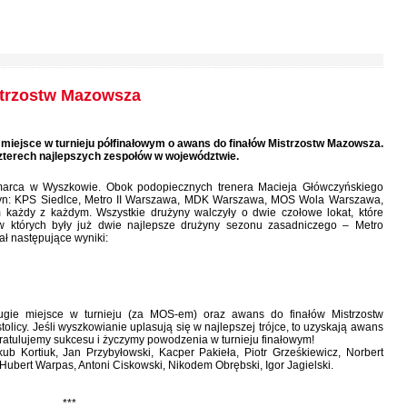
strzostw Mazowsza
miejsce w turnieju półfinałowym o awans do finałów Mistrzostw Mazowsza.
zterech najlepszych zespołów w województwie.
1 marca w Wyszkowie. Obok podopiecznych trenera Macieja Główczyńskiego
rużyn: KPS Siedlce, Metro II Warszawa, MDK Warszawa, MOS Wola Warszawa,
każdy z każdym. Wszystkie drużyny walczyły o dwie czołowe lokat, które
 których były już dwie najlepsze drużyny sezonu zasadniczego – Metro
ł następujące wyniki:
gie miejsce w turnieju (za MOS-em) oraz awans do finałów Mistrzostw
licy. Jeśli wyszkowianie uplasują się w najlepszej trójce, to uzyskają awans
Gratulujemy sukcesu i życzymy powodzenia w turnieju finałowym!
ub Kortiuk, Jan Przybyłowski, Kacper Pakieła, Piotr Grześkiewicz, Norbert
Hubert Warpas, Antoni Ciskowski, Nikodem Obrębski, Igor Jagielski.
***