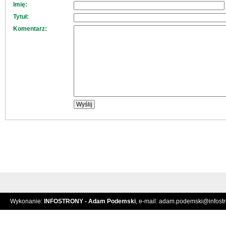
Imię:
Tytuł:
Komentarz:
Wykonanie:
INFOSTRONY - Adam Podemski
, e-mail:
adam.podemski@infostro