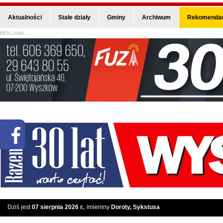
Aktualności
Stałe działy
Gminy
Archiwum
Rekomendac
REKLAMA
Dziś jest
07 sierpnia 2026 r.
, imieniny
Doroty, Sykstusa