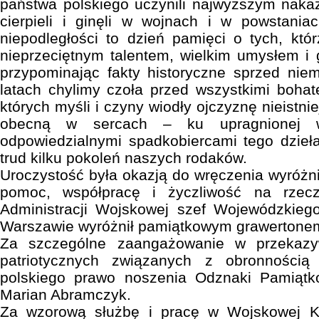
państwa polskiego uczynili najwyższym naka
cierpieli i ginęli w wojnach i w powstania
niepodległości to dzień pamięci o tych, któr
nieprzeciętnym talentem, wielkim umysłem i
przypominając fakty historyczne sprzed nie
latach chylimy czoła przed wszystkimi boha
których myśli i czyny wiodły ojczyznę nieistni
obecną w sercach – ku upragnionej w
odpowiedzialnymi spadkobiercami tego dzieła
trud kilku pokoleń naszych rodaków.
Uroczystość była okazją do wręczenia wyróż
pomoc, współpracę i życzliwość na rze
Administracji Wojskowej szef Wojewódzkie
Warszawie wyróżnił pamiątkowym grawertone
Za szczególne zaangażowanie w przekazyw
patriotycznych związanych z obronnością 
polskiego prawo noszenia Odznaki Pamiątko
Marian Abramczyk.
Za wzorową służbę i pracę w Wojskowej 