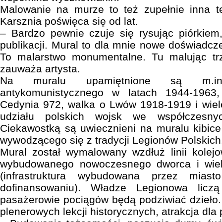
Malowanie na murze to też zupełnie inna tec
Karsznia poświęca się od lat.
– Bardzo pewnie czuje się rysując piórkiem, 
publikacji. Mural to dla mnie nowe doświadcz
To malarstwo monumentalne. Tu malując tr
zauważa artysta.
Na muralu upamiętnione są m.in
antykomunistycznego w latach 1944-1963
Cedynia 972, walka o Lwów 1918-1919 i wiel
udziału polskich wojsk we współczesny
Ciekawostką są uwiecznieni na muralu kibic
wywodzącego się z tradycji Legionów Polskich
Mural został wymalowany wzdłuż linii kolej
wybudowanego nowoczesnego dworca i wie
(infrastruktura wybudowana przez miast
dofinansowaniu). Władze Legionowa licz
pasażerowie pociągów będą podziwiać dzieło. 
plenerowych lekcji historycznych, atrakcja dla