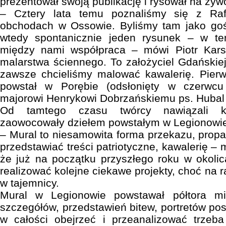
prezentował swoją publikację i rysował na żyw
– Cztery lata temu poznaliśmy się z Ra
obchodach w Ossowie. Byliśmy tam jako gośc
wtedy spontanicznie jeden rysunek – w te
między nami współpraca – mówi Piotr Karsz
malarstwa ściennego. To założyciel Gdańskiej 
zawsze chcieliśmy malować kawalerię. Pier
powstał w Porębie (odsłonięty w czerwc
majorowi Henrykowi Dobrzańskiemu ps. Hubal –
Od tamtego czasu twórcy nawiązali kol
zaowocowały dziełem powstałym w Legionowi
– Mural to niesamowita forma przekazu, propa
przedstawiać treści patriotyczne, kawalerię – 
że już na początku przyszłego roku w okol
realizować kolejne ciekawe projekty, choć na r
w tajemnicy.
Mural w Legionowie powstawał półtora mi
szczegółów, przedstawień bitew, portretów pos
w całości obejrzeć i przeanalizować trzeba