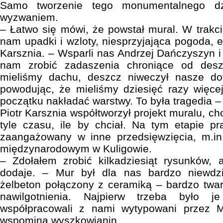
Samo tworzenie tego monumentalnego dz
wyzwaniem.
– Łatwo się mówi, że powstał mural. W trakci
nam upadki i wzloty, niesprzyjająca pogoda, e
Karsznia. – Wsparli nas Andrzej Dańczyszyn i 
nam zrobić zadaszenia chroniące od desz
mieliśmy dachu, deszcz niweczył nasze do
powodując, że mieliśmy dziesięć razy więce
początku nakładać warstwy. To była tragedia 
Piotr Karsznia współtworzył projekt muralu, c
tyle czasu, ile by chciał. Na tym etapie p
zaangażowany w inne przedsięwzięcia, m.in.
międzynarodowym w Kuligowie.
– Zdołałem zrobić kilkadziesiąt rysunków, a
dodaje. – Mur był dla nas bardzo niewdz
żelbeton połączony z ceramiką – bardzo twar
nawilgotnienia. Najpierw trzeba było j
współpracowali z nami wytypowani przez M
wspomina wyszkowianin.