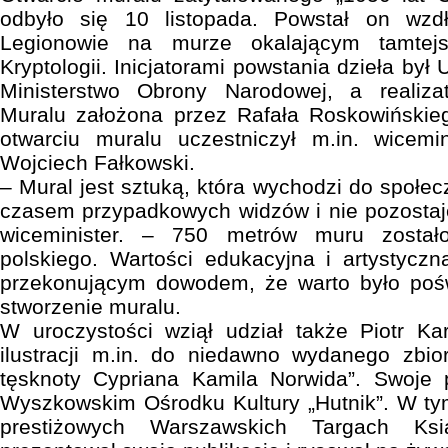
odbyło się 10 listopada. Powstał on wzdł
Legionowie na murze okalającym tamtej
Kryptologii. Inicjatorami powstania dzieła był
Ministerstwo Obrony Narodowej, a realiz
Muralu założona przez Rafała Roskowińskie
otwarciu muralu uczestniczył m.in. wicemi
Wojciech Fałkowski.
– Mural jest sztuką, która wychodzi do społe
czasem przypadkowych widzów i nie pozostaj
wiceminister. – 750 metrów muru zostało
polskiego. Wartości edukacyjna i artystycz
przekonującym dowodem, że warto było pośw
stworzenie muralu.
W uroczystości wziął udział także Piotr Ka
ilustracji m.in. do niedawno wydanego zbio
tęsknoty Cypriana Kamila Norwida”. Swoje 
Wyszkowskim Ośrodku Kultury „Hutnik”. W tym
prestiżowych Warszawskich Targach Ksi