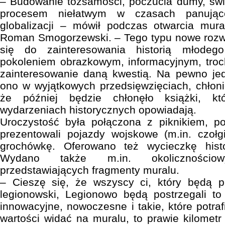
– Budowanie tożsamości, poczucia dumy, świ
procesem niełatwym w czasach panujące
globalizacji – mówił podczas otwarcia mur
Roman Smogorzewski. – Tego typu nowe rozw
się do zainteresowania historią młodego
pokoleniem obrazkowym, informacyjnym, tro
zainteresowanie daną kwestią. Na pewno jed
ono w wyjątkowych przedsięwzięciach, chłon
że później będzie chłonęło książki, kt
wydarzeniach historycznych opowiadają.
Uroczystość była połączona z piknikiem, po
prezentowali pojazdy wojskowe (m.in. czoł
grochówkę. Oferowano też wycieczkę hist
Wydano także m.in. okolicznościo
przedstawiających fragmenty muralu.
– Cieszę się, że wszyscy ci, który będą pr
legionowski, Legionowo będą postrzegali to
innowacyjne, nowoczesne i takie, które potraf
wartości widać na muralu, to prawie kilometr le