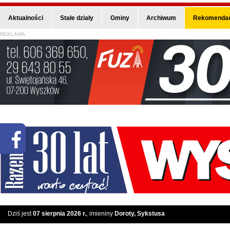
Aktualności
Stałe działy
Gminy
Archiwum
Rekomendac
REKLAMA
Dziś jest
07 sierpnia 2026 r.
, imieniny
Doroty, Sykstusa