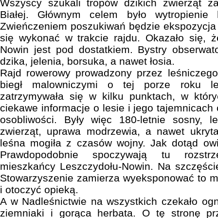
Wszyscy szukali tropów dzikich zwierząt 
Białej. Głównym celem było wytropienie k
Zwieńczeniem poszukiwań będzie ekspozycja z
się wykonać w trakcie rajdu. Okazało się, 
Nowin jest pod dostatkiem. Bystry obserwat
dzika, jelenia, borsuka, a nawet łosia.
Rajd rowerowy prowadzony przez leśniczego
biegł malowniczymi o tej porze roku l
zatrzymywała się w kilku punktach, w który
ciekawe informacje o lesie i jego tajemnicac
osobliwości. Były więc 180-letnie sosny, l
zwierząt, uprawa modrzewia, a nawet ukry
leśna mogiła z czasów wojny. Jak dotąd owi
Prawdopodobnie spoczywają tu rozstr
mieszkańcy Leszczydołu-Nowin. Na szczęście
Stowarzyszenie zamierza wyeksponować to mi
i otoczyć opieką.
A w Nadleśnictwie na wszystkich czekało ogni
ziemniaki i gorąca herbata. O tę stronę pr