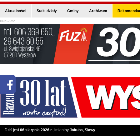
Aktualności
Stałe działy
Gminy
Archiwum
Rekomendac
REKLAMA
Dziś jest
06 sierpnia 2026 r.
, imieniny
Jakuba, Sławy