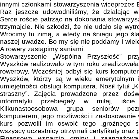
innymi członkami stowarzyszenia wiceprezes
Raz jeszcze udowodniliśmy, że działając 
Serce roście patrząc na dokonania stowarzys
trzymajcie. Nie szkodzi, że nie udało się wytrop
Wrócimy tu zimą, a wtedy na śniegu jego ś
naszej uwadze. Bo my się nie poddamy i wiele
A rowery zastąpimy saniami.
Stowarzyszenie „Wspólna Przyszłość” pr
Wyszków realizowało w tym roku zrealizowała 
rowerowy. Wcześniej odbył się kurs komput
Wyszków, którzy są w wieku emerytalnym i
umiejętności obsługi komputera. Nosił tytuł „K
straszny”. Zajęcia prowadzone przez dośw
informatyki przebiegały w miłej, iście
Kilkunastoosobowa grupa seniorów poz
komputerem, jego możliwości i zastosowanie
kurs pozwolił im oswoić tego „groźnego s
wszyscy uczestnicy otrzymali certyfikaty oraz 
Finansowe wsparcie gminy i zaangażowan