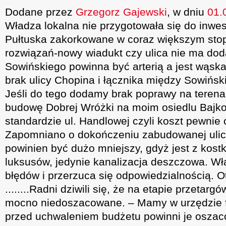
Dodane przez
Grzegorz Gajewski
, w dniu
01.
Władza lokalna nie przygotowała się do inwest
Pułtuska zakorkowane w coraz większym sto
rozwiązań-nowy wiadukt czy ulica nie ma do
Sowińskiego powinna być arterią a jest wąsk
brak ulicy Chopina i łącznika między Sowiński
Jeśli do tego dodamy brak poprawy na terena
budowę Dobrej Wróżki na moim osiedlu Bajk
standardzie ul. Handlowej czyli koszt pewnie o
Zapomniano o dokończeniu zabudowanej ulicy
powinien być dużo mniejszy, gdyż jest z kostk
luksusów, jedynie kanalizacja deszczowa. Wł
błędów i przerzuca się odpowiedzialnością. O
........Radni dziwili się, że na etapie przetarg
mocno niedoszacowane. – Mamy w urzędzie 
przed uchwaleniem budżetu powinni je oszac