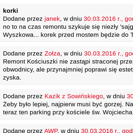
korki
Dodane przez
janek
, w dniu
30.03.2016 r., go
no to na czas remontu szykuje się niezły 'saj
Wyszkowa... korek przed mostem będzie do T
Dodane przez
Zołza
, w dniu
30.03.2016 r., go
Remont Kościuszki nie zastąpi straconej prz
obwodnicy, ale przynajmniej poprawi się estety
zyska.
Dodane przez
Kazik z Sowińskiego
, w dniu
30
Żeby było lepiej, najpierw musi być gorzej. N
teraz ten parking przy kościele św. Wojciecha
Dodane przez
AWP
, w dniu
30.03.2016 r., god