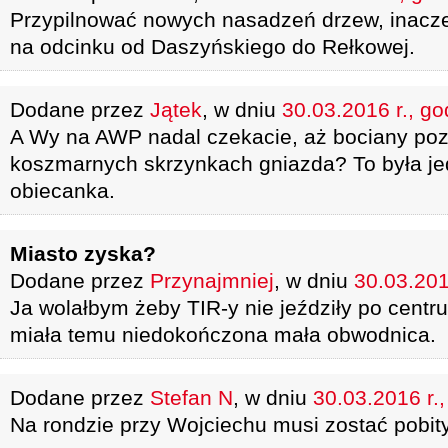
Przypilnować nowych nasadzeń drzew, inacze
na odcinku od Daszyńskiego do Rełkowej.
Dodane przez
Jątek
, w dniu
30.03.2016 r., go
A Wy na AWP nadal czekacie, aż bociany poz
koszmarnych skrzynkach gniazda? To była j
obiecanka.
Miasto zyska?
Dodane przez
Przynajmniej
, w dniu
30.03.201
Ja wolałbym żeby TIR-y nie jeździły po centr
miała temu niedokończona mała obwodnica.
Dodane przez
Stefan N
, w dniu
30.03.2016 r.
Na rondzie przy Wojciechu musi zostać pobity