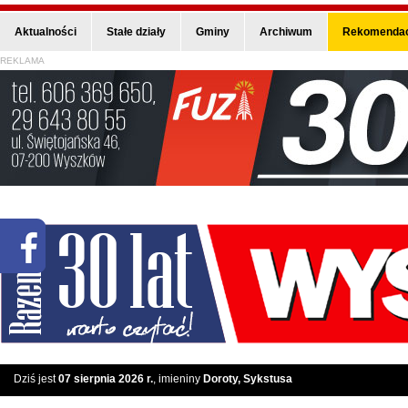
Aktualności
Stałe działy
Gminy
Archiwum
Rekomendac
REKLAMA
Dziś jest
07 sierpnia 2026 r.
, imieniny
Doroty, Sykstusa