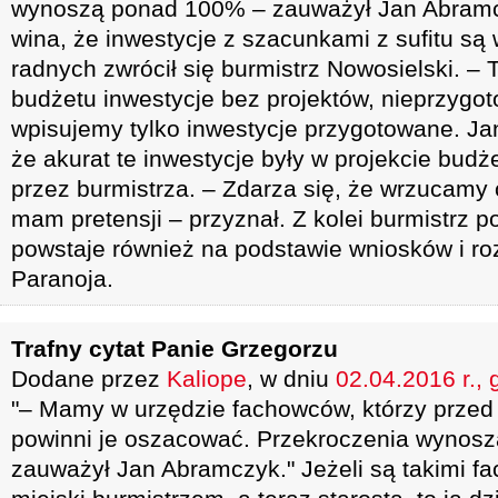
wynoszą ponad 100% – zauważył Jan Abramcz
wina, że inwestycje z szacunkami z sufitu są
radnych zwrócił się burmistrz Nowosielski. –
budżetu inwestycje bez projektów, nieprzygo
wpisujemy tylko inwestycje przygotowane. J
że akurat te inwestycje były w projekcie bud
przez burmistrza. – Zdarza się, że wrzucamy
mam pretensji – przyznał. Z kolei burmistrz po
powstaje również na podstawie wniosków i roz
Paranoja.
Trafny cytat Panie Grzegorzu
Dodane przez
Kaliope
, w dniu
02.04.2016 r., 
"– Mamy w urzędzie fachowców, którzy prze
powinni je oszacować. Przekroczenia wynos
zauważył Jan Abramczyk." Jeżeli są takimi f