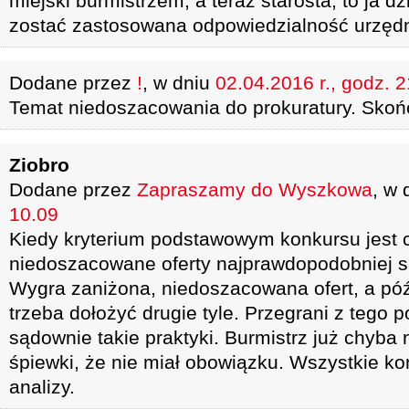
miejski burmistrzem, a teraz starosta, to ja 
zostać zastosowana odpowiedzialność urzęd
Dodane przez
!
, w dniu
02.04.2016 r., godz. 
Temat niedoszacowania do prokuratury. Skońc
Ziobro
Dodane przez
Zapraszamy do Wyszkowa
, w 
10.09
Kiedy kryterium podstawowym konkursu jest c
niedoszacowane oferty najprawdopodobniej 
Wygra zaniżona, niedoszacowana ofert, a późn
trzeba dołożyć drugie tyle. Przegrani z teg
sądownie takie praktyki. Burmistrz już chyba 
śpiewki, że nie miał obowiązku. Wszystkie k
analizy.