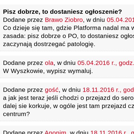
Pisz dobrze, to dostaniesz ogłoszenie?
Dodane przez
Brawo Ziobro
, w dniu
05.04.201
Co dzieje się tam, gdzie Platforma nadal ma 
zasada: pisz dobrze o PO, to dostaniesz ogłos
zaczynają dostrzegać patologię.
Dodane przez
ola
, w dniu
05.04.2016 r., godz
W Wyszkowie, wypisz wymaluj.
Dodane przez
gość
, w dniu
18.11.2016 r., god
a jak jest teraz jeśli chodzi o przejazd do s
dalej sie korkuje, w ogóle jest tam przejazd c
centrum?
Dodane przez
Anonim
, w dniu
18.11.2016 r., 