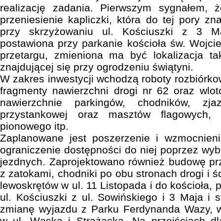
realizację zadania. Pierwszym sygnałem, ż
przeniesienie kapliczki, która do tej pory z
przy skrzyżowaniu ul. Kościuszki z 3 M
postawiona przy parkanie kościoła św. Wojci
przetargu, zmieniona ma być lokalizacja ta
znajdującej się przy ogrodzeniu świątyni.
W zakres inwestycji wchodzą roboty rozbiórko
fragmenty nawierzchni drogi nr 62 oraz wlot
nawierzchnie parkingów, chodników, zja
przystankowej oraz masztów flagowych,
pionowego itp.
Zaplanowane jest poszerzenie i wzmocnienie
ograniczenie dostępności do niej poprzez wy
jezdnych. Zaprojektowano również budowę p
z zatokami, chodniki po obu stronach drogi i
lewoskrętów w ul. 11 Listopada i do kościoła
ul. Kościuszki z ul. Sowińskiego i 3 Maja i 
zmianę wyjazdu z Parku Ferdynanda Wazy, 
w ul. Wąską i Strażacką. Na przejściach dl