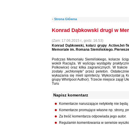
-
Strona Główna
Konrad Dąbkowski drugi w Mem
(Zam: 17.06.2015 r., godz. 16.53)
Konrad Dąbkowski, kolarz grupy ActiveJet-T
Memoriale im. Romana Siemińskiego. Pierwsze 
Podczas Memoriału Siemińskiego, kolarze ścigal
wokół Raciąża. W wyścigu wystąpiły praktyczni
Polkowice) oraz kilka zagranicznych. W trakcie
zostały „wchłonięte” przez peleton. Ostateczn
wykazania się mieli sprinterzy. Wykorzystał ją
grupy Whirlpool Author). Trzecie miejsce zajął U
Turu
Napisz komentarz
Komentarze naruszające netykietę nie będą
Komentarze promujące własne np. strony, pro
Za treść komentarza odpowiada jego autor.
Regulamin komentowania w serwisie wyszko