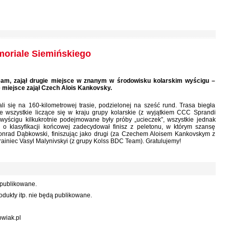
oriale Siemińskiego
eam, zajął drugie miejsce w znanym w środowisku kolarskim wyścigu –
miejsce zajął Czech Alois Kankovsky.
i się na 160-kilometrowej trasie, podzielonej na sześć rund. Trasa biegła
e wszystkie liczące się w kraju grupy kolarskie (z wyjątkiem CCC Sprandi
 wyścigu kilkukrotnie podejmowane były próby „ucieczek”, wszystkie jednak
ie o klasyfikacji końcowej zadecydował finisz z peletonu, w którym szansę
 Konrad Dąbkowski, finiszując jako drugi (za Czechem Aloisem Kankovskym z
krainiec Vasyl Malynivskyi (z grupy Kolss BDC Team). Gratulujemy!
 publikowane.
dukty itp. nie będą publikowane.
wiak.pl