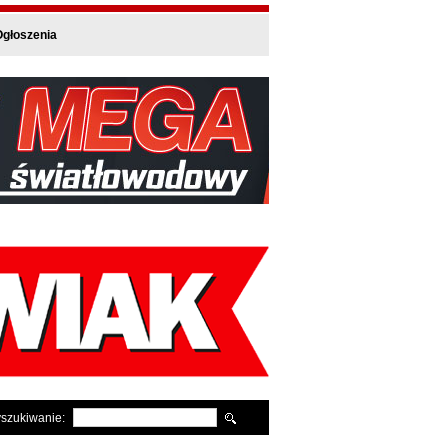
głoszenia
szukiwanie: