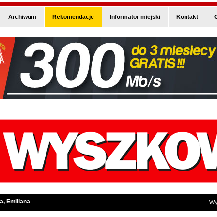
Archiwum
Rekomendacje
Informator miejski
Kontakt
O
a, Emiliana
Wy