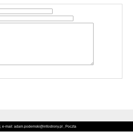
i
, e-mail:
adam.podemski@infostrony.pl ,
Poczta