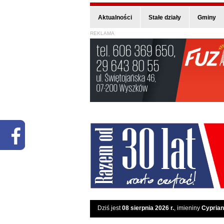
Aktualności
Stałe działy
Gminy
REKLAMA
Dziś jest
08 sierpnia 2026 r.
, imieniny
Cyprian