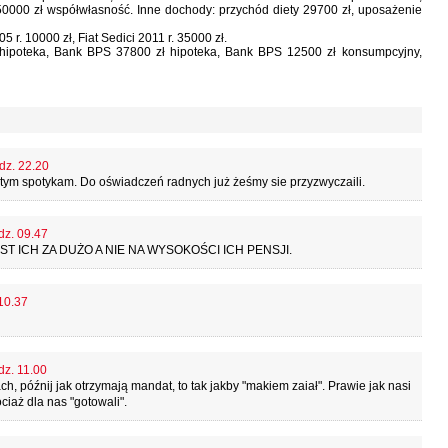
000 zł współwłasność. Inne dochody: przychód diety 29700 zł, uposażenie
r. 10000 zł, Fiat Sedici 2011 r. 35000 zł.
hipoteka, Bank BPS 37800 zł hipoteka, Bank BPS 12500 zł konsumpcyjny,
dz. 22.20
 z tym spotykam. Do oświadczeń radnych już żeśmy sie przyzwyczaili.
dz. 09.47
T ICH ZA DUŻO A NIE NA WYSOKOŚCI ICH PENSJI.
 10.37
dz. 11.00
h, późnij jak otrzymają mandat, to tak jakby "makiem zaiał". Prawie jak nasi
ociaż dla nas "gotowali".