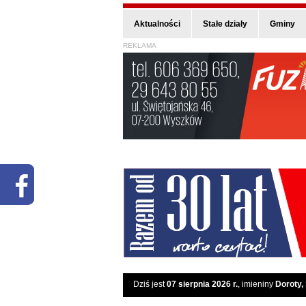
Aktualności
Stałe działy
Gminy
REKLAMA
Dziś jest
07 sierpnia 2026 r.
, imieniny
Doroty,