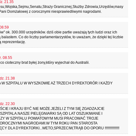
dz. 21.35
usu,Wojska,Sejmu,Senatu,Straży Granicznej,Służby Zdrowia,Urzędów,masy
i Pani Domżałowej z corocznymi niesprawiedliwymi nagrodami.
 08.59
 ok. 300.000 urzędników. dziś obie partie uważają tych ludzi oraz ich
ą balastem. Co do liczby parlamentarzystów, to uważam, że dzięki tej liczbie
 reprezentację.
z. 08.55
 cioteczny brat byłej żony,który wyjechał do Australii.
dz. 21.38
 W SZPITALU W WYSZKOWIE AŻ TRZECH DYREKTORÓR I KAŻDY
dz. 22.30
IE I KRAJU BYĆ NIE MOŻE.JEŻELI Z TYM SIĘ ZGADZAJCIE
ZPITALA.NASZE PIELĘGNIARKI SĄ OD LAT OSZUKIWANE I
Y W SZPITALU POWIATOWYM MUSI PRACOWAĆ TROJE
COROCZNYMI NAGRODAMI.W TYM ROKU PAN STAROSTA
LA DYREKTORKI...WETO,SPRZECIW,TRĄB DO OPORU !!!!!!!!!!!!!!!!