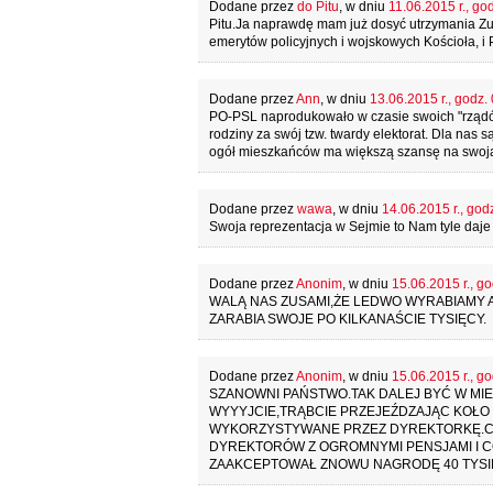
Dodane przez
do Pitu
, w dniu
11.06.2015 r., go
Pitu.Ja naprawdę mam już dosyć utrzymania Z
emerytów policyjnych i wojskowych Kościoła, 
Dodane przez
Ann
, w dniu
13.06.2015 r., godz.
PO-PSL naprodukowało w czasie swoich "rządów"
rodziny za swój tzw. twardy elektorat. Dla nas s
ogół mieszkańców ma większą szansę na swoją
Dodane przez
wawa
, w dniu
14.06.2015 r., god
Swoja reprezentacja w Sejmie to Nam tyle daje co
Dodane przez
Anonim
, w dniu
15.06.2015 r., go
WALĄ NAS ZUSAMI,ŻE LEDWO WYRABIAMY A
ZARABIA SWOJE PO KILKANAŚCIE TYSIĘCY.
Dodane przez
Anonim
, w dniu
15.06.2015 r., go
SZANOWNI PAŃSTWO.TAK DALEJ BYĆ W MIEŚC
WYYYJCIE,TRĄBCIE PRZEJEŹDZAJĄC KOŁO S
WYKORZYSTYWANE PRZEZ DYREKTORKĘ.CZ
DYREKTORÓW Z OGROMNYMI PENSJAMI I 
ZAAKCEPTOWAŁ ZNOWU NAGRODĘ 40 TYSIĘCY D