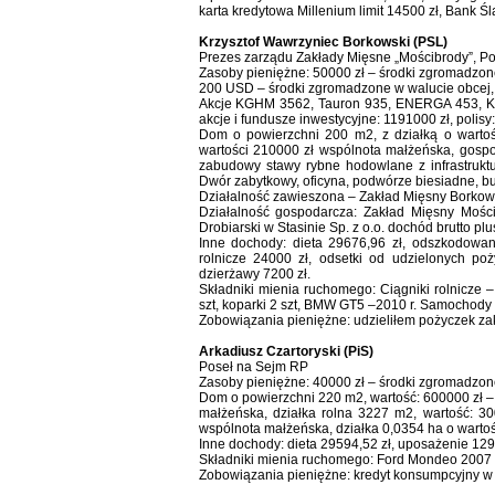
karta kredytowa Millenium limit 14500 zł, Bank Ś
Krzysztof Wawrzyniec Borkowski (PSL)
Prezes zarządu Zakłady Mięsne „Mościbrody”, P
Zasoby pieniężne: 50000 zł – środki zgromadzone
200 USD – środki zgromadzone w walucie obcej, 
Akcje KGHM 3562, Tauron 935, ENERGA 453, KG
akcje i fundusze inwestycyjne: 1191000 zł, polisy
Dom o powierzchni 200 m2, z działką o warto
wartości 210000 zł wspólnota małżeńska, gospod
zabudowy stawy rybne hodowlane z infrastruktu
Dwór zabytkowy, oficyna, podwórze biesiadne, b
Działalność zawieszona – Zakład Mięsny Borkow
Działalność gospodarcza: Zakład Mięsny Mości
Drobiarski w Stasinie Sp. z o.o. dochód brutto p
Inne dochody: dieta 29676,96 zł, odszkodowa
rolnicze 24000 zł, odsetki od udzielonych p
dzierżawy 7200 zł.
Składniki mienia ruchomego: Ciągniki rolnicze – 
szt, koparki 2 szt, BMW GT5 –2010 r. Samochody
Zobowiązania pieniężne: udzieliłem pożyczek zak
Arkadiusz Czartoryski (PiS)
Poseł na Sejm RP
Zasoby pieniężne: 40000 zł – środki zgromadzone
Dom o powierzchni 220 m2, wartość: 600000 zł –
małżeńska, działka rolna 3227 m2, wartość: 30
wspólnota małżeńska, działka 0,0354 ha o wartoś
Inne dochody: dieta 29594,52 zł, uposażenie 129
Składniki mienia ruchomego: Ford Mondeo 2007 r, 
Zobowiązania pieniężne: kredyt konsumpcyjny w