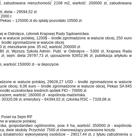
zł, zabudowana nieruchomość 2108 m2, wartość: 200000 zł, zabudowana
, dieta – 29594,52 zł.
2000 r.
Pekao – 125000 zł do spłaty pozostało 10500 zł.
nej w Ostrołęce, członek Krajowej Rady Sądownictwa.
e w walucie polskiej, 1200$ – środki zgromadzone w walucie obcej, 250 euro
 środki zgromadzone w walucie obcej.
 zł, mieszkanie pow. 35 m2, wartość 200000 zł.
80 zł, Wyższa Szkoła Admin. Publ. w Ostrołęce – 5300 zł, Krajowa Rada
ł, sejm: dieta 29797,73 zł, uposażenie 92652,96 zł, publikacja artykułu w
, wartość 150000 zł - w depozycie.
madzone w walucie polskiej, 29626,27 USD – środki zgromadzone w walucie
cie obcej, 6,06 euro – środki zgromadzone w walucie obcej, Pekao SA 845
dnostki uczestnictwa średnich spółek FIO – 70000 zł.
arażem, wartość: 160000 zł - wspólnota małżeńska.
 30320,08 zł, emerytury – 64394,02 zł, członka RSC – 7328,08 zł.
i, Poseł na Sejm RP
e w walucie polskiej.
ka, gospodarstwo ogólnorolne, pow. 4 ha, wartość: 350000 zł - wspólnota
ca, dwie stodoły. Przychód: 7500 zł równoważący poniesione koszty
u działalności wykonywanej osobiście – 29017,44 zł, z tytułu zatrudnienia u