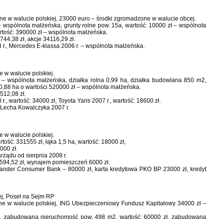
ne w walucie polskiej, 23000 euro – środki zgromadzone w walucie obcej.
 wspólnota małżeńska, grunty rolne pow. 15a, wartość: 10000 zł – wspólnota
rtość: 390000 zł – wspólnota małżeńska.
44,38 zł, akcje 34116,29 zł.
 r., Mercedes E-klassa 2006 r. – wspólnota małżeńska.
 w walucie polskiej.
– wspólnota małżeńska, działka rolna 0,99 ha, działka budowlana 850 m2,
,88 ha o wartości 520000 zł – wspólnota małżeńska.
512,08 zł.
., wartość: 34000 zł, Toyota Yaris 2007 r., wartość: 18600 zł.
 Lecha Kowalczyka 2007 r.
 w walucie polskiej.
ość: 331555 zł, łąka 1,5 ha, wartość: 18000 zł,
000 zł.
rządu od sierpnia 2008 r.
9594,52 zł, wynajem pomieszczeń 6000 zł.
tander Consumer Bank – 80000 zł, karta kredytowa PKO BP 23000 zł, kredyt
j, Poseł na Sejm RP
ne w walucie polskiej, ING Ubezpieczeniowy Fundusz Kapitałowy 34000 zł –
ł, zabudowana nieruchomość pow. 498 m2, wartość: 60000 zł, zabudowana