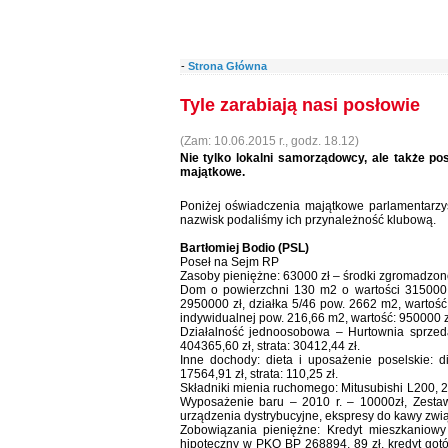
-
Strona Główna
Tyle zarabiają nasi posłowie
(Zam: 10.06.2015 r., godz. 18.12)
Nie tylko lokalni samorządowcy, ale także p
majątkowe.
Poniżej oświadczenia majątkowe parlamentarz
nazwisk podaliśmy ich przynależność klubową.
Bartłomiej Bodio (PSL)
Poseł na Sejm RP
Zasoby pieniężne: 63000 zł – środki zgromadzone
Dom o powierzchni 130 m2 o wartości 315000 
2950000 zł, działka 5/46 pow. 2662 m2, wartość:
indywidualnej pow. 216,66 m2, wartość: 950000 z
Działalność jednoosobowa – Hurtownia sprzedaż
404365,60 zł, strata: 30412,44 zł.
Inne dochody: dieta i uposażenie poselskie: d
17564,91 zł, strata: 110,25 zł.
Składniki mienia ruchomego: Mitusubishi L200, 
Wyposażenie baru – 2010 r. – 10000zł, Zestaw
urządzenia dystrybucyjne, ekspresy do kawy zwią
Zobowiązania pieniężne: Kredyt mieszkani
hipoteczny w PKO BP 268894, 89 zł, kredyt gotó