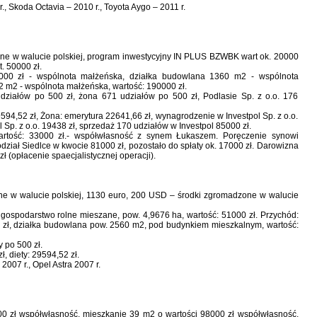
, Skoda Octavia – 2010 r., Toyota Aygo – 2011 r.
one w walucie polskiej, program inwestycyjny IN PLUS BZWBK wart ok. 20000
. 50000 zł.
000 zł - wspólnota małżeńska, działka budowlana 1360 m2 - wspólnota
32 m2 - wspólnota małżeńska, wartość: 190000 zł.
działów po 500 zł, żona 671 udziałów po 500 zł, Podlasie Sp. z o.o. 176
594,52 zł, Żona: emerytura 22641,66 zł, wynagrodzenie w Investpol Sp. z o.o.
l Sp. z o.o. 19438 zł, sprzedaż 170 udziałów w Investpol 85000 zł.
artość: 33000 zł.- współwłasność z synem Łukaszem. Poręczenie synowi
iał Siedlce w kwocie 81000 zł, pozostało do spłaty ok. 17000 zł. Darowizna
 (opłacenie spaecjalistycznej operacji).
ne w walucie polskiej, 1130 euro, 200 USD – środki zgromadzone w walucie
gospodarstwo rolne mieszane, pow. 4,9676 ha, wartość: 51000 zł. Przychód:
0 zł, działka budowlana pow. 2560 m2, pod budynkiem mieszkalnym, wartość:
 po 500 zł.
, diety: 29594,52 zł.
007 r., Opel Astra 2007 r.
0 zł współwłasność, mieszkanie 39 m2 o wartości 98000 zł współwłasność,