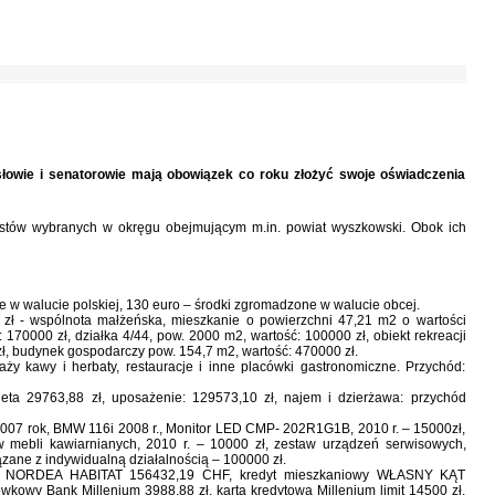
osłowie i senatorowie mają obowiązek co roku złożyć swoje oświadczenia
ystów wybranych w okręgu obejmującym m.in. powiat wyszkowski. Obok ich
 w walucie polskiej, 130 euro – środki zgromadzone w walucie obcej.
zł - wspólnota małżeńska, mieszkanie o powierzchni 47,21 m2 o wartości
 170000 zł, działka 4/44, pow. 2000 m2, wartość: 100000 zł, obiekt rekreacji
ł, budynek gospodarczy pow. 154,7 m2, wartość: 470000 zł.
y kawy i herbaty, restauracje i inne placówki gastronomiczne. Przychód:
ieta 29763,88 zł, uposażenie: 129573,10 zł, najem i dzierżawa: przychód
2007 rok, BMW 116i 2008 r., Monitor LED CMP- 202R1G1B, 2010 r. – 15000zł,
 mebli kawiarnianych, 2010 r. – 10000 zł, zestaw urządzeń serwisowych,
zane z indywidualną działalnością – 100000 zł.
owy NORDEA HABITAT 156432,19 CHF, kredyt mieszkaniowy WŁASNY KĄT
wkowy Bank Millenium 3988,88 zł, karta kredytowa Millenium limit 14500 zł,