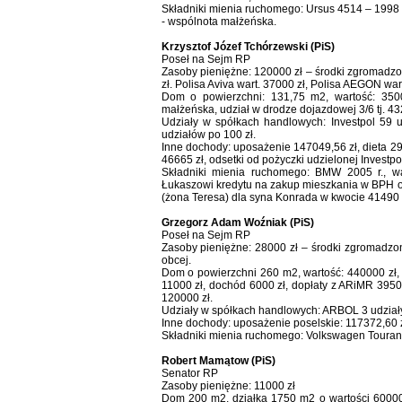
Składniki mienia ruchomego: Ursus 4514 – 1998 r.
- wspólnota małżeńska.
Krzysztof Józef Tchórzewski (PiS)
Poseł na Sejm RP
Zasoby pieniężne: 120000 zł – środki zgromadz
zł. Polisa Aviva wart. 37000 zł, Polisa AEGON wart
Dom o powierzchni: 131,75 m2, wartość: 350
małżeńska, udział w drodze dojazdowej 3/6 tj. 4
Udziały w spółkach handlowych: Investpol 59 u
udziałów po 100 zł.
Inne dochody: uposażenie 147049,56 zł, dieta 29
46665 zł, odsetki od pożyczki udzielonej Investpo
Składniki mienia ruchomego: BMW 2005 r., w
Łukaszowi kredytu na zakup mieszkania w BPH odz
(żona Teresa) dla syna Konrada w kwocie 41490 zł
Grzegorz Adam Woźniak (PiS)
Poseł na Sejm RP
Zasoby pieniężne: 28000 zł – środki zgromadzo
obcej.
Dom o powierzchni 260 m2, wartość: 440000 zł, 
11000 zł, dochód 6000 zł, dopłaty z ARiMR 395
120000 zł.
Udziały w spółkach handlowych: ARBOL 3 udziały
Inne dochody: uposażenie poselskie: 117372,60 zł
Składniki mienia ruchomego: Volkswagen Touran 2
Robert Mamątow (PiS)
Senator RP
Zasoby pieniężne: 11000 zł
Dom 200 m2, działka 1750 m2 o wartości 60000