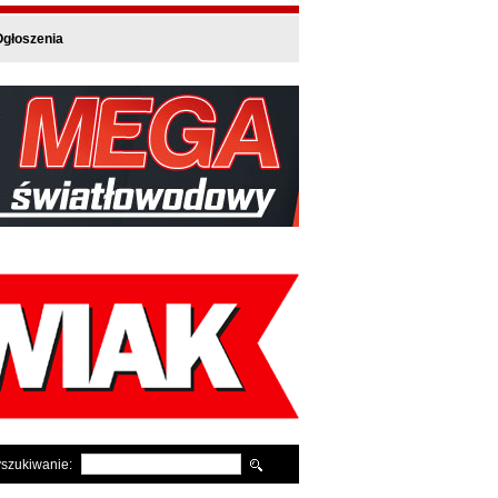
głoszenia
szukiwanie: