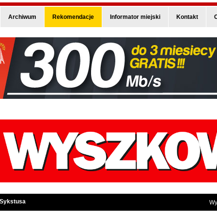
Archiwum
Rekomendacje
Informator miejski
Kontakt
O
 Sykstusa
Wy