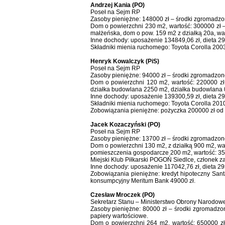
Andrzej Kania (PO)
Poseł na Sejm RP
Zasoby pieniężne: 148000 zł – środki zgromadzo
Dom o powierzchni 230 m2, wartość: 300000 zł –
małżeńska, dom o pow. 159 m2 z działką 20a, wa
Inne dochody: uposażenie 134849,06 zł, dieta 297
Składniki mienia ruchomego: Toyota Corolla 2003
Henryk Kowalczyk (PiS)
Poseł na Sejm RP
Zasoby pieniężne: 94000 zł – środki zgromadzone
Dom o powierzchni 120 m2, wartość: 220000 zł 
działka budowlana 2250 m2, działka budowlana 0
Inne dochody: uposażenie 139300,59 zł, dieta 29
Składniki mienia ruchomego: Toyota Corolla 2010 r
Zobowiązania pieniężne: pożyczka 200000 zł od
Jacek Kozaczyński (PO)
Poseł na Sejm RP
Zasoby pieniężne: 13700 zł – środki zgromadzone
Dom o powierzchni 130 m2, z działką 900 m2, wart
pomieszczenia gospodarcze 200 m2, wartość: 35
Miejski Klub Piłkarski POGOŃ Siedlce, członek za
Inne dochody: uposażenie 117042,76 zł, dieta 2
Zobowiązania pieniężne: kredyt hipoteczny San
konsumpcyjny Meritum Bank 49000 zł.
Czesław Mroczek (PO)
Sekretarz Stanu – Ministerstwo Obrony Narodowe
Zasoby pieniężne: 80000 zł – środki zgromadzo
papiery wartościowe.
Dom o powierzchni 264 m2, wartość: 650000 z