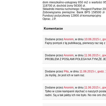
dom mieszkalno-usługowy 650 m2 o wartości 950
118700 zł, dochód żony 56300 zł.
Składniki mienia ruchomego: Peugeot Partner 2005 
Zobowiązania pieniężne: Bank BPS 158500 zł 
Fundusz pożyczkowy 12800 zł konsumpcyjny.
Oprac. J.P.
Komentarze
Dodane przez
Anonim
, w dniu
10.06.2015 r., go
Fajny pomysł z tą publikacją, pierwszy raz się
Dodane przez
Anonim
, w dniu
11.06.2015 r., go
PROBLEM Z POSŁAMI POLEGA NA TYM,ŻE JES
Dodane przez
Pitu
, w dniu
11.06.2015 r., godz.
Ja myślę, że jest ich w sam raz.
Dodane przez
Anonim
, w dniu
11.06.2015 r., go
Tylko w czsie kampanii słychać o naszych posłac
radni. Są a tak jakby ich nie było. No nie oni ch