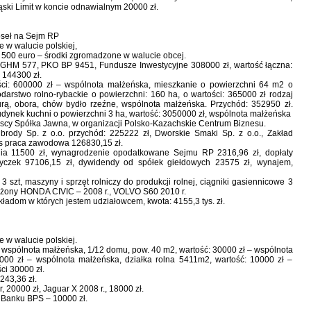
ląski Limit w koncie odnawialnym 20000 zł.
oseł na Sejm RP
 w walucie polskiej,
500 euro – środki zgromadzone w walucie obcej.
HM 577, PKO BP 9451, Fundusze Inwestycyjne 308000 zł, wartość łączna:
: 144300 zł.
ści: 600000 zł – wspólnota małżeńska, mieszkanie o powierzchni 64 m2 o
arstwo rolno-rybackie o powierzchni: 160 ha, o wartości: 365000 zł rodzaj
rą, obora, chów bydło rzeźne, wspólnota małżeńska. Przychód: 352950 zł.
udynek kuchni o powierzchni 3 ha, wartość: 3050000 zł, wspólnota małżeńska
scy Spółka Jawna, w organizacji Polsko-Kazachskie Centrum Biznesu.
brody Sp. z o.o. przychód: 225222 zł, Dworskie Smaki Sp. z o.o., Zakład
lus praca zawodowa 126830,15 zł.
nia 11500 zł, wynagrodzenie opodatkowane Sejmu RP 2316,96 zł, dopłaty
ożyczek 97106,15 zł, dywidendy od spółek giełdowych 23575 zł, wynajem,
3 szt, maszyny i sprzęt rolniczy do produkcji rolnej, ciągniki gasiennicowe 3
 żony HONDA CIVIC – 2008 r., VOLVO S60 2010 r.
ładom w których jestem udziałowcem, kwota: 4155,3 tys. zł.
 w walucie polskiej.
 wspólnota małżeńska, 1/12 domu, pow. 40 m2, wartość: 30000 zł – wspólnota
000 zł – wspólnota małżeńska, działka rolna 5411m2, wartość: 10000 zł –
ci 30000 zł.
243,36 zł.
20000 zł, Jaguar X 2008 r., 18000 zł.
 Banku BPS – 10000 zł.