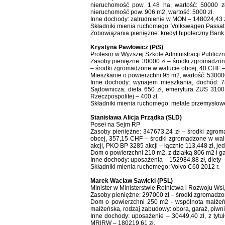
nieruchomość pow. 1,48 ha, wartość: 50000 
nieruchomość pow. 906 m2, wartość: 5000 zł.
Inne dochody: zatrudnienie w MON – 148024,43 zł
Składniki mienia ruchomego: Volkswagen Passat 
Zobowiązania pieniężne: kredyt hipoteczny Bank 
Krystyna Pawłowicz (PiS)
Profesor w Wyższej Szkole Administracji Publicz
Zasoby pieniężne: 30000 zł – środki zgromadzon
– środki zgromadzone w walucie obcej, 40 CHF –
Mieszkanie o powierzchni 95 m2, wartość: 530000
Inne dochody: wynajem mieszkania, dochód: 7
Sądownicza, dieta 650 zł, emerytura ZUS 3100 z
Rzeczpospolitej – 400 zł.
Składniki mienia ruchomego: metale przemysłowe
Stanisława Alicja Prządka (SLD)
Poseł na Sejm RP
Zasoby pieniężne: 347673,24 zł – środki zgro
obcej, 357,15 CHF – środki zgromadzone w walu
akcji, PKO BP 3285 akcji – łącznie 113,448 zł, je
Dom o powierzchni 210 m2, z działką 806 m2 i g
Inne dochody: uposażenia – 152984,88 zł, diety –
Składniki mienia ruchomego: Volvo C60 2012 r.
Marek Wacław Sawicki (PSL)
Minister w Ministerstwie Rolnictwa i Rozwoju Ws
Zasoby pieniężne: 297000 zł – środki zgromadzon
Dom o powierzchni 250 m2 - wspólnota małżeńs
małżeńska, rodzaj zabudowy: obora, garaż, piwni
Inne dochody: uposażenie – 30449,40 zł, z tytuł
MRIRW – 180219,61 zł.