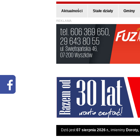
Aktualności
Stałe działy
Gminy
REKLAMA
Dziś jest
07 sierpnia 2026 r.
, imieniny
Doroty,