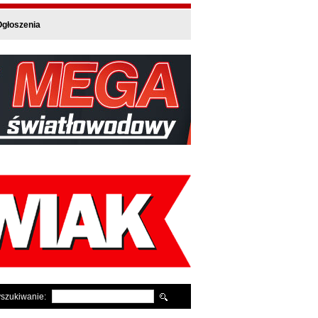
głoszenia
szukiwanie: