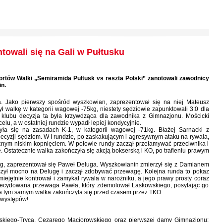
owali się na Gali w Pułtusku
rtów Walki „Semiramida Pułtusk vs reszta Polski” zanotowali zawodnicy
n.
a. Jako pierwszy spośród wyszkowian, zaprezentował się na niej Mateusz
ył walkę w kategorii wagowej -75kg, niestety sędziowie zapunktowali 3:0 dla
 klubu decyzja ta była krzywdząca dla zawodnika z Gimnazjonu. Mościcki
elu, a w ostatniej rundzie wypadł lepiej kondycyjnie.
ła się na zasadach K-1, w kategorii wagowej -71kg. Błażej Sarnacki z
ecyzji sędziom. W I rundzie, po zaskakującym i agresywnym ataku na rywala,
cnym niskim kopnięciem. W połowie rundy zaczął przełamywać przeciwnika i
 Ostatecznie walka zakończyła się akcją bokserską i KO, po trafieniu prawym
1kg, zaprezentował się Paweł Deluga. Wyszkowianin zmierzył się z Damianem
szył mocno na Delugę i zaczął zdobywać przewagę. Kolejna runda to pokaz
miejętnie kontrował i zamykał rywala w narożniku, a jego prawy prosty coraz
 zdecydowana przewaga Pawła, który zdemolował Laskowskiego, posyłając go
, a tym samym walka zakończyła się przed czasem przez TKO.
 występów!
wskiego-Tryca, Cezarego Maciorowskiego oraz pierwszej damy Gimnazjonu: