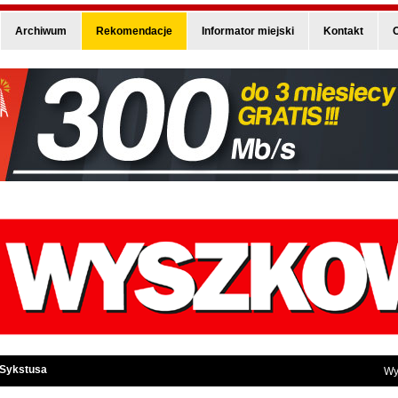
Archiwum
Rekomendacje
Informator miejski
Kontakt
O
 Sykstusa
Wy