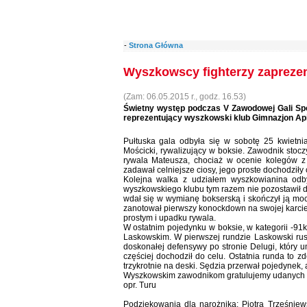
-
Strona Główna
Wyszkowscy fighterzy zaprezent
(Zam: 06.05.2015 r., godz. 16.53)
Świetny występ podczas V Zawodowej Gali Spo
reprezentujący wyszkowski klub Gimnazjon Api
Pułtuska gala odbyła się w sobotę 25 kwietni
Mościcki, rywalizujący w boksie. Zawodnik stocz
rywala Mateusza, chociaż w ocenie kolegów z
zadawał celniejsze ciosy, jego proste dochodziły c
Kolejna walka z udziałem wyszkowianina odby
wyszkowskiego klubu tym razem nie pozostawił d
wdał się w wymianę bokserską i skończył ją mo
zanotował pierwszy konockdown na swojej karcie.
prostym i upadku rywala.
W ostatnim pojedynku w boksie, w kategorii -9
Laskowskim. W pierwszej rundzie Laskowski ru
doskonałej defensywy po stronie Delugi, który u
częściej dochodził do celu. Ostatnia runda to
trzykrotnie na deski. Sędzia przerwał pojedynek
Wyszkowskim zawodnikom gratulujemy udanych
opr. Turu
Podziękowania dla narożnika: Piotra Trześnie