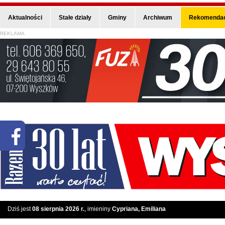
Aktualności
Stałe działy
Gminy
Archiwum
Rekomendac
REKLAMA
Dziś jest
08 sierpnia 2026 r.
, imieniny
Cypriana, Emiliana