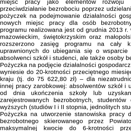
miejsc pracy jako elementów rozwoju 
przeciwdziałanie bezrobociu poprzez udziela
pożyczek na podejmowanie działalności gosp
nowych miejsc pracy dla osób bezrobotny
programu realizowana jest od grudnia 2013 r.
mazowieckim, świętokrzyskim oraz małopol
rozszerzono zasięg programu na cały k
uprawnionych do ubiegania się o wsparcie 
absolwenci szkół i studenci, ale także osoby b
Pożyczka na podjęcie działalności gospodarc
wyniesie do 20-krotności przeciętnego mies
kraju (tj. do 75 622,80 zł) – dla niezatrudn
innej pracy zarobkowej: absolwentów szkół i 
od dnia ukończenia szkoły lub uzyskan
zarejestrowanych bezrobotnych, studentów 
wyższych (studiów I i II stopnia, jednolitych st
Pożyczka na utworzenie stanowiska pracy 
bezrobotnego skierowanego przez Powia
maksymalnej kwocie do 6-krotności prze