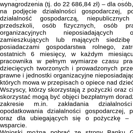
wynagrodzenia (tj. do 22 686,84 zł) – dla osób
na podjęcie działalności gospodarczej, 
działalność gospodarczą, niepublicznych
przedszkoli, osób fizycznych, osób pr
organizacyjnych nieposiadających 
zamieszkujących lub mających siedzib
posiadaczami gospodarstwa rolnego, zat
ostatnich 6 miesięcy, w każdym miesiąc
pracownika w pełnym wymiarze czasu pra
dziecięcych tworzonych i prowadzonych prze
prawne i jednostki organizacyjne nieposiadaj
których mowa w przepisach o opiece nad dzieć
Wszyscy, którzy skorzystają z pożyczki oraz ci
skorzystać mogą być objęci bezpłatnym dorad
zakresie m.in. zakładania działalnośc
opodatkowania działalności gospodarczej, 
oraz dla ubiegających się o pożyczkę –
wsparcie.
Wnioski można pobrać ze strony Banku G