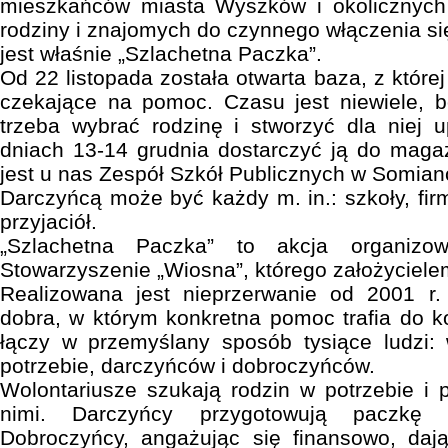
mieszkańców miasta Wyszków i okolicznych 
rodziny i znajomych do czynnego włączenia si
jest właśnie „Szlachetna Paczka”.
Od 22 listopada została otwarta baza, z które
czekające na pomoc. Czasu jest niewiele, b
trzeba wybrać rodzinę i stworzyć dla niej 
dniach 13-14 grudnia dostarczyć ją do maga
jest u nas Zespół Szkół Publicznych w Somian
Darczyńcą może być każdy m. in.: szkoły, firm
przyjaciół.
„Szlachetna Paczka” to akcja organizo
Stowarzyszenie „Wiosna”, którego założycielem
Realizowana jest nieprzerwanie od 2001 r
dobra, w którym konkretna pomoc trafia do 
łączy w przemyślany sposób tysiące ludzi: 
potrzebie, darczyńców i dobroczyńców.
Wolontariusze szukają rodzin w potrzebie i 
nimi. Darczyńcy przygotowują paczkę d
Dobroczyńcy, angażując się finansowo, dają