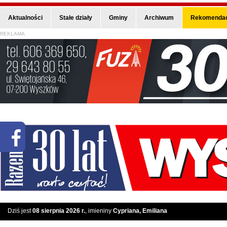
Aktualności
Stałe działy
Gminy
Archiwum
Rekomendac
REKLAMA
Dziś jest
08 sierpnia 2026 r.
, imieniny
Cypriana, Emiliana