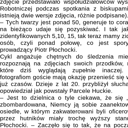
zdjęcie przedstawiało współudziałowców wys
Robotniczej podczas spotkania z biskupam
istnieją dwie wersje zdjęcia, różnie podpisane)
– Tych twarzy jest ponad 50, generuje to coraz
na bieżąco udaje się pozyskiwać. I tak j
zidentyfikowanych 5,10, 15, tak teraz mamy z
osób, czyli ponad połowę, co jest spo
prowadzący Piotr Płochocki.
Cykl angażuje chętnych do śledzenia miejsk
rozpoznają na zdjęciach swoich przodków, 
które dziś wyglądają zupełnie inaczej.
fotografiom goście mają okazję przenieść się
już czasów. Dzieje z lat 20. przybliżył słuc
opowiedział jak powstały Parcele Huckie.
– Jest to dzielnica o tyle ciekawa, że się „
zbombardowana, Niemcy ją sobie zaanektow
osiedle, w którym zakwaterowani byli ofice
przez hutników miały trochę wyższy stan
Płochocki. – Zaczęło się to tak, że na pocz