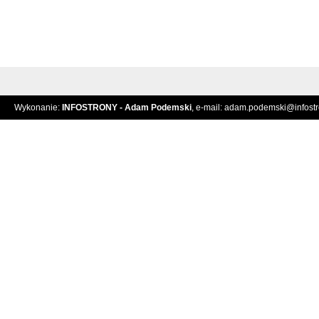
Wykonanie:
INFOSTRONY - Adam Podemski
, e-mail:
adam.podemski@infostro