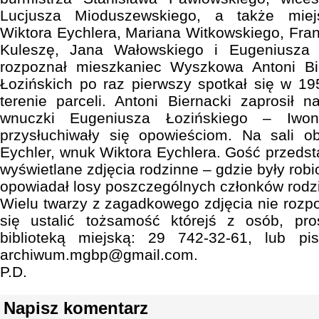
Lucjusza Mioduszewskiego, a także miej
Wiktora Eychlera, Mariana Witkowskiego, Fra
Kuleszę, Jana Wałowskiego i Eugeniusza Ł
rozpoznał mieszkaniec Wyszkowa Antoni Bie
Łozińskich po raz pierwszy spotkał się w 19
terenie parceli. Antoni Biernacki zaprosił n
wnuczki Eugeniusza Łozińskiego – Iwon
przysłuchiwały się opowieściom. Na sali o
Eychler, wnuk Wiktora Eychlera. Gość przedsta
wyświetlane zdjęcia rodzinne – gdzie były robio
opowiadał losy poszczególnych członków rodzi
Wielu twarzy z zagadkowego zdjęcia nie roz
się ustalić tożsamość którejś z osób, pr
biblioteką miejską: 29 742-32-61, lub p
archiwum.mgbp@gmail.com.
P.D.
Napisz komentarz