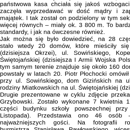
państwowa kasa chciała się jakoś wzbogac
zaczęła wyprzedawać w dość mądry i za
majątek. I tak został on podzielony w tym sek
więcej równych – miały ok. 3 800 m. To bardz
standardy, i jak na ówczesne również.
Jak można się było dowiedzieć, na 28 częś
stało wtedy 20 domów, które mieściły się
(dzisiejsza Okrzei), ul. Sowińskiego, Kop
Świętojańskiej (dzisiejsza I Armii Wojska Po
tym samym terenie znajduje się około 160 do
powstały w latach 20. Piotr Płochocki omów
przy ul. Sowińskiego, dom Gizińskich na 
rodziny Miatkowskich na ul. Świętojańskiej (dzi
Drugie prezentowane w cyklu zdjęcie przekaz
Grzybowski. Zostało wykonane 7 kwietnia 19
części budynku szkoły powszechnej przy u
Listopada). Przedstawia ono 46 osób
najważniejszych gości. Na fotografii 
burmistrza Stanisława Pawłowskiego, wicest