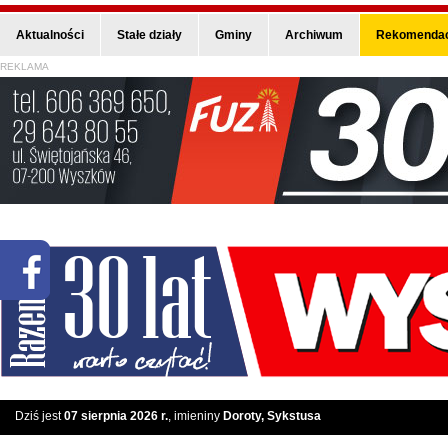
Aktualności
Stałe działy
Gminy
Archiwum
Rekomendac
REKLAMA
Dziś jest
07 sierpnia 2026 r.
, imieniny
Doroty, Sykstusa