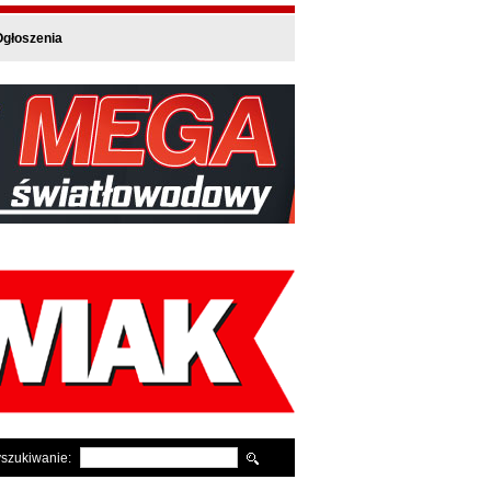
głoszenia
szukiwanie: