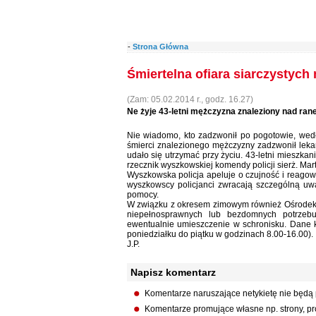
-
Strona Główna
Śmiertelna ofiara siarczystyc
(Zam: 05.02.2014 r., godz. 16.27)
Ne żyje 43-letni mężczyzna znaleziony nad rane
Nie wiadomo, kto zadzwonił po pogotowie, wedł
śmierci znalezionego mężczyzny zadzwonił lek
udało się utrzymać przy życiu. 43-letni mieszka
rzecznik wyszkowskiej komendy policji sierż. Mart
Wyszkowska policja apeluje o czujność i reago
wyszkowscy policjanci zwracają szczególną u
pomocy.
W związku z okresem zimowym również Ośrodek
niepełnosprawnych lub bezdomnych potrzebu
ewentualnie umieszczenie w schronisku. Dane k
poniedziałku do piątku w godzinach 8.00-16.00).
J.P.
Napisz komentarz
Komentarze naruszające netykietę nie będą
Komentarze promujące własne np. strony, pro