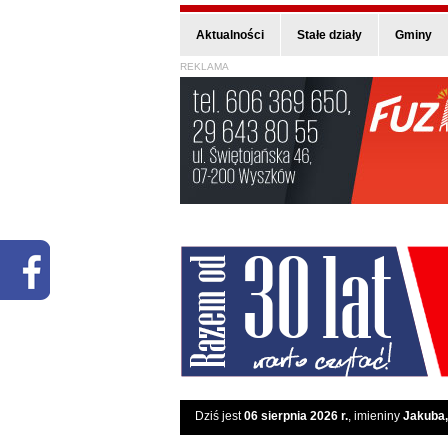
Aktualności
Stałe działy
Gminy
REKLAMA
Dziś jest
06 sierpnia 2026 r.
, imieniny
Jakuba,