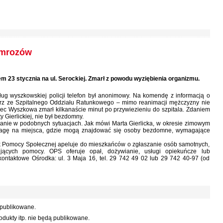
h mrozów
m 23 stycznia na ul. Serockiej. Zmarł z powodu wyziębienia organizmu.
ug wyszkowskiej policji telefon był anonimowy. Na komendę z informacją o
arz ze Szpitalnego Oddziału Ratunkowego – mimo reanimacji mężczyzny nie
niec Wyszkowa zmarł kilkanaście minut po przywiezieniu do szpitala. Zdaniem
y Gierlickiej, nie był bezdomny.
wanie w podobnych sytuacjach. Jak mówi Marta Gierlicka, w okresie zimowym
wagę na miejsca, gdzie mogą znajdować się osoby bezdomne, wymagające
 Pomocy Społecznej apeluje do mieszkańców o zgłaszanie osób samotnych,
jących pomocy. OPS oferuje opał, dożywianie, usługi opiekuńcze lub
ontaktowe Ośrodka: ul. 3 Maja 16, tel. 29 742 49 02 lub 29 742 40-97 (od
 publikowane.
dukty itp. nie będą publikowane.