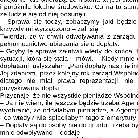
i poróżniła lokalne środowisko. Co na to sa
że ludzie się od niej odsunęli.
– Sprawa się toczy, zobaczymy jaki będzie 
krzywdy mi wyrządzono – żali się.
Twierdzi, że w chwili odwoływania z zarząd
pełnomocnictwo ubiegania się o dopłaty.
– Gdyby tę sprawę załatwili wtedy do końca, to
sytuacji, która się stała – mówi. – Kiedy mnie
dopłatami, usłyszałam „Pani dopłaty nas nie in
Jej zdaniem, przez kolejny rok zarząd Wspólno
dlatego nie miał prawa reprezentacji, nie 
pozyskiwania dopłat.
Przyznaje, że nie wszystkie pieniądze Wspólno
– Ja nie wiem, ile jeszcze będzie trzeba Agen
wyobrazić, że oddałabym pieniądze, a Agencja
I co wtedy? Nie spłaciłabym tego z emerytury
– Dopłaty są do osoby nie do gruntu, trzeba by
mnie odwoływano – dodaje.