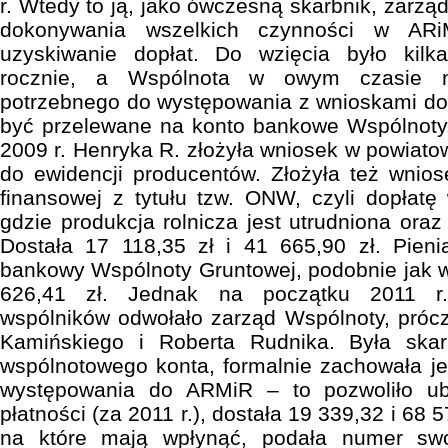
r. Wtedy to ją, jako ówczesną skarbnik, zarz
dokonywania wszelkich czynności w AR
uzyskiwanie dopłat. Do wzięcia było kilkad
rocznie, a Wspólnota w owym czasie 
potrzebnego do występowania z wnioskami do 
być przelewane na konto bankowe Wspólnoty. 
2009 r. Henryka R. złożyła wniosek w powiat
do ewidencji producentów. Złożyła też wnio
finansowej z tytułu tzw. ONW, czyli dopłat
gdzie produkcja rolnicza jest utrudniona oraz
Dostała 17 118,35 zł i 41 665,90 zł. Pieni
bankowy Wspólnoty Gruntowej, podobnie jak w 
626,41 zł. Jednak na początku 2011 r.
wspólników odwołało zarząd Wspólnoty, próc
Kamińskiego i Roberta Rudnika. Była skar
wspólnotowego konta, formalnie zachowała j
występowania do ARMiR – to pozwoliło ubi
płatności (za 2011 r.), dostała 19 339,32 i 68 5
na które mają wpłynąć, podała numer sw