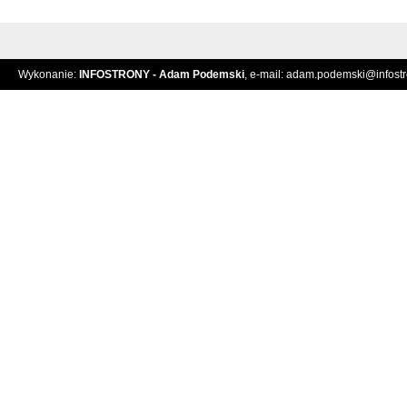
Wykonanie:
INFOSTRONY - Adam Podemski
, e-mail:
adam.podemski@infostro