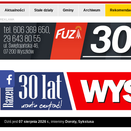
Aktualności
Stałe działy
Gminy
Archiwum
Rekomendac
REKLAMA
Dziś jest
07 sierpnia 2026 r.
, imieniny
Doroty, Sykstusa