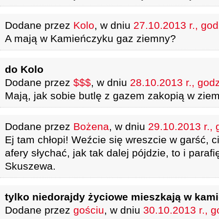
Dodane przez
Kolo
, w dniu
27.10.2013 r., god
A mają w Kamieńczyku gaz ziemny?
do Kolo
Dodane przez
$$$
, w dniu
28.10.2013 r., god
Mają, jak sobie butlę z gazem zakopią w ziemi
Dodane przez
Bożena
, w dniu
29.10.2013 r., 
Ej tam chłopi! Weźcie się wreszcie w garść, c
afery słychać, jak tak dalej pójdzie, to i para
Skuszewa.
tylko niedorajdy życiowe mieszkają w kam
Dodane przez
gościu
, w dniu
30.10.2013 r., g