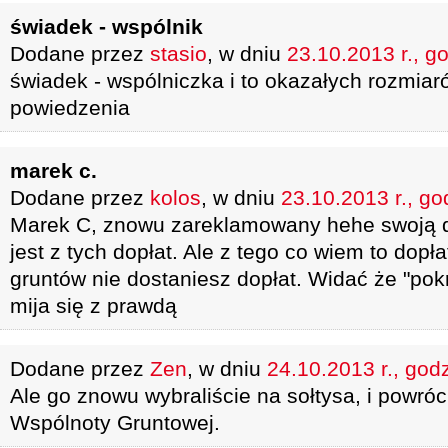
świadek - wspólnik
Dodane przez
stasio
, w dniu
23.10.2013 r., g
świadek - wspólniczka i to okazałych rozmia
powiedzenia
marek c.
Dodane przez
kolos
, w dniu
23.10.2013 r., go
Marek C, znowu zareklamowany hehe swoją dr
jest z tych dopłat. Ale z tego co wiem to dopł
gruntów nie dostaniesz dopłat. Widać że "po
mija się z prawdą
Dodane przez
Zen
, w dniu
24.10.2013 r., god
Ale go znowu wybraliście na sołtysa, i powróc
Wspólnoty Gruntowej.