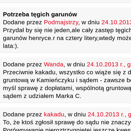
Potrzeba tęgich garunów
Dodane przez
Podmajstrzy
, w dniu
24.10.2013
Przydał by się nie jeden,ale cały zastęp tęgic
garunów henryce.r na cztery litery,wtedy moż
lata:).
Dodane przez
Wanda
, w dniu
24.10.2013 r., 
Przeciwnie kakadu, wszystko co wiąże się z 
gruntową w Kamieńczyku i sądem - zawsze bę
myśl sprawę z dopłatami, wspólnotą gruntow
sądem z udziałem Marka C.
Dodane przez
kakadu
, w dniu
24.10.2013 r., 
To, że ktoś zgłosił sprawę do sądu nie znaczy
Porównywanie nieroztrzygniętej jeszcze kwes