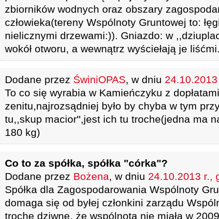
zbiorników wodnych oraz obszary zagospoda
człowieka(tereny Wspólnoty Gruntowej to: łęg
nielicznymi drzewami:)). Gniazdo: w ,,dziuplac
wokół otworu, a wewnątrz wyściełają je liśćmi
Dodane przez
ŚwiniOPAS
, w dniu
24.10.2013 
To co się wyrabia w Kamieńczyku z dopłatami
zenitu,najrozsądniej było by chyba w tym pr
tu,,skup macior'',jest ich tu troche(jedna ma
180 kg)
Co to za spółka, spółka "córka"?
Dodane przez
Bożena
, w dniu
24.10.2013 r., 
Spółka dla Zagospodarowania Wspólnoty Gr
domaga się od byłej członkini zarządu Wspóln
trochę dziwne, że wspólnota nie miała w 2009 r