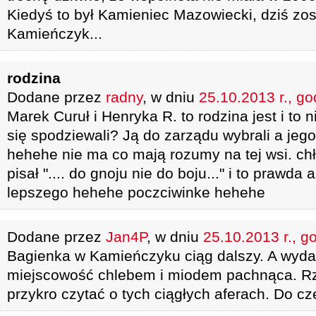
Kiedyś to był Kamieniec Mazowiecki, dziś zost
Kamieńczyk...
rodzina
Dodane przez
radny
, w dniu
25.10.2013 r., go
Marek Curuł i Henryka R. to rodzina jest i to 
się spodziewali? Ją do zarządu wybrali a jeg
hehehe nie ma co mają rozumy na tej wsi. chło
pisał ".... do gnoju nie do boju..." i to prawda
lepszego hehehe poczciwinke hehehe
Dodane przez
Jan4P
, w dniu
25.10.2013 r., g
Bagienka w Kamieńczyku ciąg dalszy. A wydaw
miejscowość chlebem i miodem pachnąca. Rz
przykro czytać o tych ciągłych aferach. Do cz