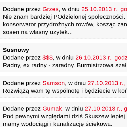
Dodane przez
Grześ
, w dniu
25.10.2013 r., g
Nie znam bardziej POdzielonej społeczności. I
konserwator przydrożnych rowów, kosząc zaro
sosen na własny użytek...
Sosnowy
Dodane przez
$$$
, w dniu
26.10.2013 r., god
Radny, ex radny - zaradny. Burmistrzowa szał
Dodane przez
Samson
, w dniu
27.10.2013 r.,
Rozwiążą wam tę wspólnotę i będziecie w ko
Dodane przez
Gumak
, w dniu
27.10.2013 r., 
Pod pewnymi względami dziś Skuszew lepiej 
mamy wodociągi i kanalizację ściekową.