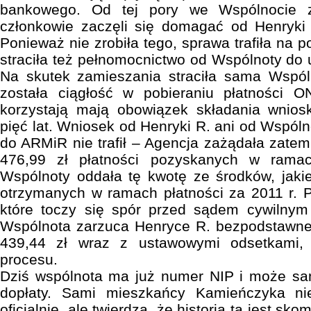
bankowego. Od tej pory we Wspólnocie z
członkowie zaczęli się domagać od Henryki 
Ponieważ nie zrobiła tego, sprawa trafiła na p
straciła też pełnomocnictwo od Wspólnoty do u
Na skutek zamieszania straciła sama Wspó
została ciągłość w pobieraniu płatności 
korzystają mają obowiązek składania wnios
pięć lat. Wniosek od Henryki R. ani od Wspólno
do ARMiR nie trafił – Agencja zażądała zatem
476,99 zł płatności pozyskanych w rama
Wspólnoty oddała tę kwotę ze środków, jaki
otrzymanych w ramach płatności za 2011 r. P
które toczy się spór przed sądem cywilnym
Wspólnota zarzuca Henryce R. bezpodstawne
439,44 zł wraz z ustawowymi odsetkami,
procesu.
Dziś wspólnota ma już numer NIP i może sam
dopłaty. Sami mieszkańcy Kamieńczyka n
oficjalnie, ale twierdzą, że historia ta jest s