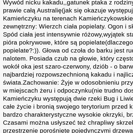
Wywód nicku kakadu,,gatunek ptaka z rodzin
prawie całą Australię(jak się okazuje występu
Kamieńczyku na terenach Kamieńczykowskie
zewnętrzny: Wierzch ciała popielaty. Ogon i s
Spód ciała jest intensywnie różowy,wyjątek 
pióra pokrywowe, które są popielate(dlaczego 
popielate?:)). Głowa od czoła do barku jest 
nalotem. Posiada czub na głowie, który często
wokół oka jest szaro-czerwony, dziób - o barw
najbardziej rozpowszechnioną kakadu i najli
świata.Zachowanie: Żyje w odosobnieniu prz
w miejscach żeru i odpoczynku(nie trudno do
Kamieńczyku występują dwie rzeki Bug i Liwiec
całe życie i bronią swojego terytorium przed
bardzo charakterystyczne wysokie okrzyki, brzm
Czasami można usłyszeć też chrapliwy skrzek
przestrzenie porośnięte pojedynczymi drzewa