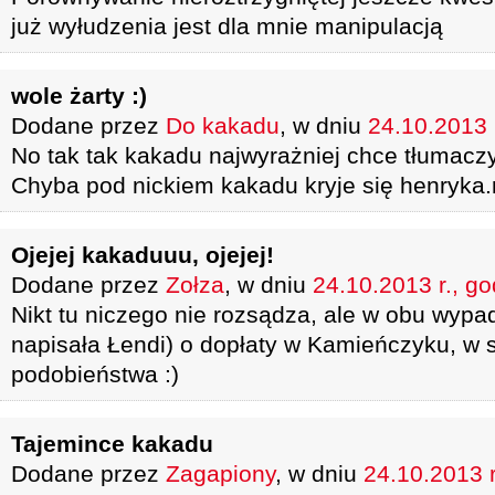
już wyłudzenia jest dla mnie manipulacją
wole żarty :)
Dodane przez
Do kakadu
, w dniu
24.10.2013 
No tak tak kakadu najwyrażniej chce tłumaczy
Chyba pod nickiem kakadu kryje się henryka.r
Ojejej kakaduuu, ojejej!
Dodane przez
Zołza
, w dniu
24.10.2013 r., go
Nikt tu niczego nie rozsądza, ale w obu wypa
napisała Łendi) o dopłaty w Kamieńczyku, w 
podobieństwa :)
Tajemince kakadu
Dodane przez
Zagapiony
, w dniu
24.10.2013 r