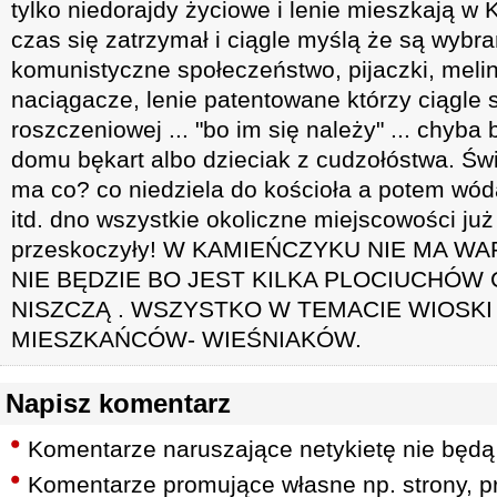
tylko niedorajdy życiowe i lenie mieszkają w 
czas się zatrzymał i ciągle myślą że są wybr
komunistyczne społeczeństwo, pijaczki, melini
naciągacze, lenie patentowane którzy ciągle 
roszczeniowej ... "bo im się należy" ... chyba
domu bękart albo dzieciak z cudzołóstwa. Świę
ma co? co niedziela do kościoła a potem wóda
itd. dno wszystkie okoliczne miejscowości j
przeskoczyły! W KAMIEŃCZYKU NIE MA W
NIE BĘDZIE BO JEST KILKA PLOCIUCHÓW
NISZCZĄ . WSZYSTKO W TEMACIE WIOSKI 
MIESZKAŃCÓW- WIEŚNIAKÓW.
Napisz komentarz
Komentarze naruszające netykietę nie będą
Komentarze promujące własne np. strony, pr