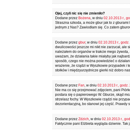
Ojej, czyli nic się nie zmieniło?
Dodane przez
Bożena
, w dniu
02.10.2013 r., g
Straszna szkoda, a może gbur jak to z gburam
jednym z Nas? Zawiodłam się. Co zatem gburo
Dodane przez
gbur
, w dniu
02.10.2013 r., godz.
dwulicowości jeszcze mi nikt nie zarzucał, ale s
należałem do organów w trakcie mego żywota, ab
uważam, że działania takie miałyby jak najbard
sposób, czego nie można powiedzieć o działa
wrażenie, że rządzi w Wyszkowie przypadek i t
stołków i międzyurzędnicze gierki niż dobro na
Dodane przez
Fan
, w dniu
02.10.2013 r., godz.
Nie ma co się przejmować zdjęciem, pani Piór
postara się o papierowego W. Gburze, skąd możem
strzelasz fochy. W Wyszkowie rządzi nie przy
dezorientacyjną, bo stanowi jej część. Prawdy s
Dodane przez
Zdzich
, w dniu
02.10.2013 r., go
Faktycznie pani Elżbieta wygląda dziwnie. Tak j