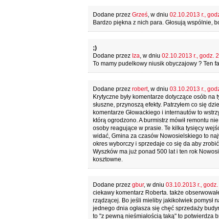
Dodane przez
Grześ
, w dniu
02.10.2013 r., god
Bardzo piękna z nich para. Głosują wspólnie, bo t
;)
Dodane przez
Iza
, w dniu
02.10.2013 r., godz. 
To mamy pudelkowy niusik obyczajowy ? Ten fac
Dodane przez
robert
, w dniu
03.10.2013 r., god
Krytyczne były komentarze dotyczące osób na tym
słuszne, przynoszą efekty. Patrzyłem co się dzi
komentarze Głowackiego i internautów to wstrzym
którą ogrodzono. A burmistrz mówił remontu nie
osoby reagujące w prasie. Te kilka tysięcy wejść
widać, Gmina za czasów Nowosielskiego to najw
okres wyborczy i sprzedaje co się da aby zrobi
Wyszków ma już ponad 500 lat i ten rok Nowosie
kosztowne.
Dodane przez
gbur
, w dniu
03.10.2013 r., godz.
ciekawy komentarz Roberta. także obserwowałe
rządzącej. Bo jeśli mieliby jakikolwiek pomysł 
jednego dnia ogłasza się chęć sprzedaży budy
to "z pewną nieśmiałością taką" to potwierdza 