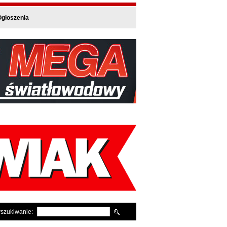
głoszenia
szukiwanie: