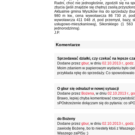
Radni, choć nie jednogłośnie, zgodzili się na s
zbycia (jeśli znajdzie się chętny) zasilą przyszło
Aktualnie gmina Wyszków ma do sprzedaży (burmis
980 m kw., cena wywoławcza 86 730 zł, pod 
wywoławcza 411 048 zł, pod przemysł, bazy, 
usługowo-mieszkaniową), Sikorskiego (1 5
jednorodzinną).
J.P.
Komentarze
Sprzedawać działki, czy czekać na lepsze cz
Dodane przez
gbur
, w dniu
02.10.2013 r., godz.
Moim zdaniem w papierowym wydaniu było cieka
przykłada rękę do sprzedaży. Co spowodował
O gbur się odnalazł w nowej sytuacji
Dodane przez
Bożena
, w dniu
02.10.2013 r., g
Brawo, lepiej chyba komentować rzeczywistość,
sPOstrzeżenie dołączam się do pytania: co s
do Bożeny
Dodane przez
gbur
, w dniu
02.10.2013 r., godz.
zawiodę Bożenę, bo to niestety ktoś z Waszeg
Waszego zaPISu :)