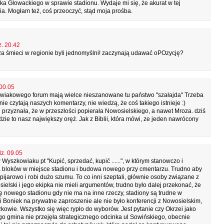
 Głowackiego w sprawie stadionu. Wydaje mi się, że akurat w tej
ia. Mogłam też, coś przeoczyć, stąd moja prośba.
z. 20.42
za śmieci w regionie byli jednomyślni! zaczynają udawać oPOzycję?
 00.05
owiakowego forum mają wielce nieszanowane tu państwo "szałajda" Trzeba
e czytają naszych komentarzy, nie wiedzą, że coś takiego istnieje :)
 przyznała, że w przeszłości popierała Nowosielskiego, a nawet Mroza. dziś
e to nasz największy oręż. Jak z Biblii, która mówi, ze jeden nawrócony
dz. 09.05
Wyszkowiaku pt "Kupić, sprzedać, kupić ......", w którym stanowczo i
a bloków w miejsce stadionu i budowa nowego przy cmentarzu. Trudno aby
ijarowo i robi dużo szumu. To co inni szeptali, głównie osoby związane z
ielski i jego ekipka nie mieli argumentów, trudno było dalej przekonać, że
wę nowego stadionu gdy nie ma na inne rzeczy, stadiony są trudne w
 Boniek na prywatne zaproszenie ale nie było konferencji z Nowosielskim,
wie. Wszystko się więc rypło do wyborów. Jest pytanie czy Okrzei jako
ego gmina nie przejęła strategicznego odcinka ul Sowińskiego, obecnie