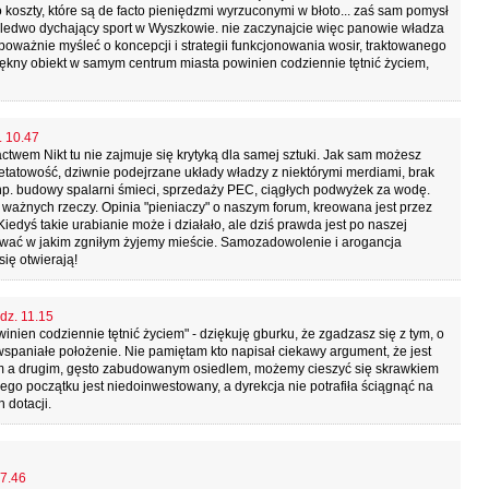
 koszty, które są de facto pieniędzmi wyrzuconymi w błoto... zaś sam pomysł
ak ledwo dychający sport w Wyszkowie. nie zaczynajcie więc panowie władza
e poważnie myśleć o koncepcji i strategii funkcjonowania wosir, traktowanego
 piękny obiekt w samym centrum miasta powinien codziennie tętnić życiem,
. 10.47
twem Nikt tu nie zajmuje się krytyką dla samej sztuki. Jak sam możesz
tatowość, dziwnie podejrzane układy władzy z niektórymi merdiami, brak
. budowy spalarni śmieci, sprzedaży PEC, ciągłych podwyżek za wodę.
h ważnych rzeczy. Opinia "pieniaczy" o naszym forum, kreowana jest przez
iedyś takie urabianie może i działało, ale dziś prawda jest po naszej
czuwać w jakim zgniłym żyjemy mieście. Samozadowolenie i arogancja
ię otwierają!
odz. 11.15
nien codziennie tętnić życiem" - dziękuję gburku, że zgadzasz się z tym, o
 wspaniałe położenie. Nie pamiętam kto napisał ciekawy argument, że jest
ym a drugim, gęsto zabudowanym osiedlem, możemy cieszyć się skrawkiem
mego początku jest niedoinwestowany, a dyrekcja nie potrafiła ściągnąć na
 dotacji.
17.46