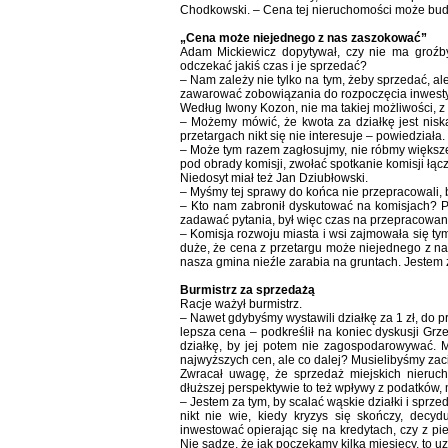
Chodkowski. – Cena tej nieruchomości może budzi
„Cena może niejednego z nas zaszokować”
Adam Mickiewicz dopytywał, czy nie ma groźby
odczekać jakiś czas i je sprzedać?
– Nam zależy nie tylko na tym, żeby sprzedać, ale
zawarować zobowiązania do rozpoczęcia inwestycj
Według Iwony Kozon, nie ma takiej możliwości, 
– Możemy mówić, że kwota za działkę jest nisk
przetargach nikt się nie interesuje – powiedziała.
– Może tym razem zagłosujmy, nie róbmy większ
pod obrady komisji, zwołać spotkanie komisji łą
Niedosyt miał też Jan Dziubłowski.
– Myśmy tej sprawy do końca nie przepracowali, b
– Kto nam zabronił dyskutować na komisjach? Pan
zadawać pytania, był więc czas na przepracowanie
– Komisja rozwoju miasta i wsi zajmowała się ty
duże, że cena z przetargu może niejednego z n
nasza gmina nieźle zarabia na gruntach. Jeste
Burmistrz za sprzedażą
Racje ważył burmistrz.
– Nawet gdybyśmy wystawili działkę za 1 zł, do p
lepsza cena – podkreślił na koniec dyskusji Grz
działkę, by jej potem nie zagospodarowywać. 
najwyższych cen, ale co dalej? Musielibyśmy zaci
Zwracał uwagę, że sprzedaż miejskich nieruc
dłuższej perspektywie to też wpływy z podatków,
– Jestem za tym, by scalać wąskie działki i sprz
nikt nie wie, kiedy kryzys się skończy, dec
inwestować opierając się na kredytach, czy z p
Nie sądzę, że jak poczekamy kilka miesięcy, to 