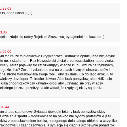
z. 23.08
o jeden układ :) :) :)
23.36
et to zdaje się radny Rojek ze Skuszewa, bynajmniej nie kawaler ;)
z. 09.06
 forum, że to pieniactwo i krytykanctwo. Jednak te opinie, inne niż jedyne
eje np. z stadionem. Raz Nowosielski chciał przenieść stadion na peryferia,
ały. Teraz pojawiły się list szkalujący władze klubu, dziura na trybunach,
 będzie. I co? Zmienił zdanie bo ma na plecach licznych obserwatorów i
 na stronę Wyszkowiaka swoje robi. I oby tak dalej. Co do tego artykułu to
iększy developer. To trochę dziwne. Albo brak pomysłów, albo zbliża się
ć kilka chodniczków czy kawałek drogi aby utrzymać sie przy władzy.
lskiego jeszcze przetrzyma ale widać, że rządy tej ekipy są bardzo
 10.44
m chaos stadionowy. Sytuacja dowodzi totalny brak pomysłów ekipy
na działanie sportu w Wyszkowie to na pewno nie byłoby protestów. A jeśli
nków z pozostawieniem boiska, następnego dnia całego obiektu, a wszystko
brak pomysłu i zaangażowania. a sytuacja się ciągnie już pewnie ponad rok.