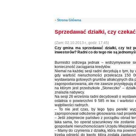
-
Strona Główna
Sprzedawać działki, czy czekać
(Zam: 02.10.2013 r., godz. 17.45)
Czy gmina ma sprzedawać działki, czy też p
inwestorów? Radni co do tego nie są jednomyśl
Burmistrz ostrzega jednak – wstrzymywanie s
konieczność zaciągania kredytów.
Niemal na każdej sesji radni decydują o tym, by
gdy wartość nieruchomości przekracza 150 00
wystawiania gotowych gruntów atrakcyjnych dla p
zagospodarowania, ale nie zawsze przystępują do
na którym jest przedszkole „Słoneczko” – dzia
znalazła nabywcy.
Na sesji 26 września radni decydowali o wystawie
ostatnia o powierzchni 9 585 m kw. i wartości o
wątpliwości radnych.
– To nie jest czas, by tego typu perełki wy
zaproponował odłożenie głosowania nad projekt
– Jeśli zdejmiecie państwo z porządku obrad ten
taka sama, bo operat szacunkowy nie zostanie 
gospodarki nieruchomościami Urzędu Miejskiego
– Mamy do czynienia z działką, która ma powie
trzeba odnieść do kwoty, która została zapłaco