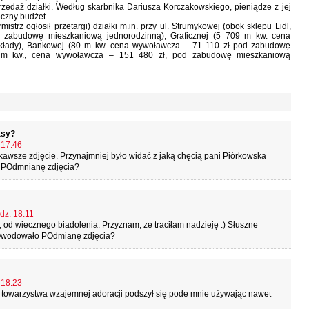
przedaż działki. Według skarbnika Dariusza Korczakowskiego, pieniądze z jej
roczny budżet.
trz ogłosił przetargi) działki m.in. przy ul. Strumykowej (obok sklepu Lidl,
zabudowę mieszkaniową jednorodzinną), Graficznej (5 709 m kw. cena
składy), Bankowej (80 m kw. cena wywoławcza – 71 110 zł pod zabudowę
63 m kw., cena wywoławcza – 151 480 zł, pod zabudowę mieszkaniową
asy?
 17.46
wsze zdjęcie. Przynajmniej było widać z jaką chęcią pani Piórkowska
o POdmnianę zdjęcia?
odz. 18.11
 od wiecznego biadolenia. Przyznam, ze traciłam nadzieję :) Słuszne
POwodowało POdmianę zdjęcia?
 18.23
o towarzystwa wzajemnej adoracji podszył się pode mnie używając nawet