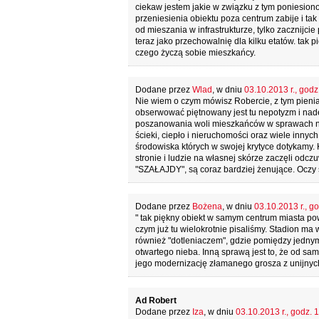
ciekaw jestem jakie w związku z tym poniesiono
przeniesienia obiektu poza centrum zabije i t
od mieszania w infrastrukturze, tylko zacznijci
teraz jako przechowalnię dla kilku etatów. tak
czego życzą sobie mieszkańcy.
Dodane przez
Wlad
, w dniu
03.10.2013 r., godz
Nie wiem o czym mówisz Robercie, z tym pieniac
obserwować piętnowany jest tu nepotyzm i nade
poszanowania woli mieszkańców w sprawach np
ścieki, ciepło i nieruchomości oraz wiele innyc
środowiska których w swojej krytyce dotykamy. K
stronie i ludzie na własnej skórze zaczęli od
"SZAŁAJDY", są coraz bardziej żenujące. Oczy s
Dodane przez
Bożena
, w dniu
03.10.2013 r., g
" tak piękny obiekt w samym centrum miasta powi
czym już tu wielokrotnie pisaliśmy. Stadion ma
również "dotleniaczem", gdzie pomiędzy jedn
otwartego nieba. Inną sprawą jest to, że od sa
jego modernizację złamanego grosza z unijnych
Ad Robert
Dodane przez
Iza
, w dniu
03.10.2013 r., godz. 