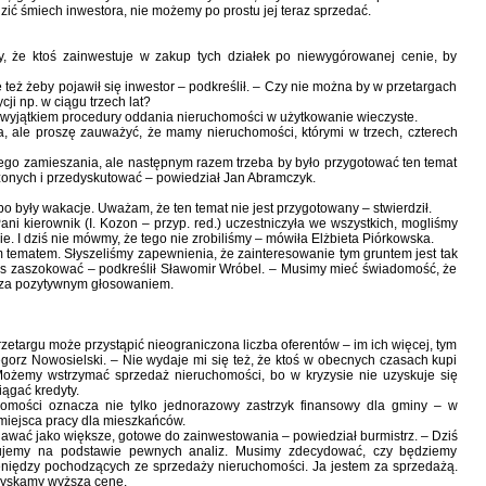
ć śmiech inwestora, nie możemy po prostu jej teraz sprzedać.
, że ktoś zainwestuje w zakup tych działek po niewygórowanej cenie, by
 też żeby pojawił się inwestor – podkreślił. – Czy nie można by w przetargach
i np. w ciągu trzech lat?
z wyjątkiem procedury oddania nieruchomości w użytkowanie wieczyste.
a, ale proszę zauważyć, że mamy nieruchomości, którymi w trzech, czterech
ego zamieszania, ale następnym razem trzeba by było przygotować ten temat
czonych i przedyskutować – powiedział Jan Abramczyk.
o były wakacje. Uważam, że ten temat nie jest przygotowany – stwierdził.
i kierownik (I. Kozon – przyp. red.) uczestniczyła we wszystkich, mogliśmy
. I dziś nie mówmy, że tego nie zrobiliśmy – mówiła Elżbieta Piórkowska.
m tematem. Słyszeliśmy zapewnienia, że zainteresowanie tym gruntem jest tak
as zaszokować – podkreślił Sławomir Wróbel. – Musimy mieć świadomość, że
m za pozytywnym głosowaniem.
rzetargu może przystąpić nieograniczona liczba oferentów – im ich więcej, tym
egorz Nowosielski. – Nie wydaje mi się też, że ktoś w obecnych czasach kupi
Możemy wstrzymać sprzedaż nieruchomości, bo w kryzysie nie uzyskuje się
ągać kredyty.
homości oznacza nie tylko jednorazowy zastrzyk finansowy dla gminy – w
 miejsca pracy dla mieszkańców.
edawać jako większe, gotowe do zainwestowania – powiedział burmistrz. – Dziś
ydujemy na podstawie pewnych analiz. Musimy zdecydować, czy będziemy
ieniędzy pochodzących ze sprzedaży nieruchomości. Ja jestem za sprzedażą.
uzyskamy wyższą cenę.