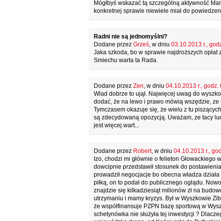
Mógłbyś wskazać tą szczególną aktywność Marka
konkretnej sprawie niewiele miał do powiedzen
Radni nie są jednomyślni?
Dodane przez
Grześ
, w dniu
03.10.2013 r., god
Jaka szkoda, bo w sprawie najdroższych opłat 
Smiechu warta ta Rada.
Dodane przez
Zen
, w dniu
04.10.2013 r., godz.
Wlad dobrze to ujął. Najwięcej uwag do wyszk
dodać, że na lewo i prawo mówią wszędzie, ze ni
Tymczasem okazuje się, że wielu z tu piszących
są zdecydowaną opozycją. Uważam, ze tacy ludzi
jest więcej wart...
Dodane przez
Robert
, w dniu
04.10.2013 r., go
Izo, chodzi mi głównie o felieton Głowackiego w 
dowcipnie przedstawił stosunek do postawieni
prowadził negocjacje bo obecna władza działa p
piłką, on to podał do publicznego oglądu. Nowos
znajdzie się kilkadziesiąt milionów zł na budo
utrzymaniu i mamy kryzys. Był w Wyszkowie Zibi
że współfinansuje PZPN bazę sportową w Wyszko
schetynówka nie służyła tej inwestycji ? Dlacz