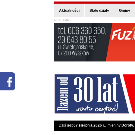
Aktualności
Stałe działy
Gminy
REKLAMA
Dziś jest
07 sierpnia 2026 r.
, imieniny
Doroty,