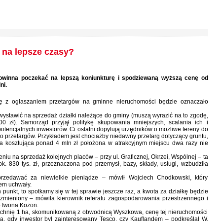
 na lepsze czasy?
owinna poczekać na lepszą koniunkturę i spodziewaną wyższą cenę od
ni.
ię z ogłaszaniem przetargów na gminne nieruchomości będzie oznaczało
 wystawić na sprzedaż działki należące do gminy (muszą wyrazić na to zgodę,
0 zł). Samorząd przyjął politykę skupowania mniejszych, scalania ich i
otencjalnych inwestorów. Ci ostatni dopytują urzędników o możliwe tereny do
 przetargów. Przykładem jest chociażby niedawny przetarg dotyczący gruntu,
łka kosztująca ponad 4 mln zł położona w atrakcyjnym miejscu dwa razy nie
niu na sprzedaż kolejnych placów – przy ul. Graficznej, Okrzei, Wspólnej – ta
k. 830 tys. zł, przeznaczona pod przemysł, bazy, składy, usługi, wzbudziła
przedawać za niewielkie pieniądze – mówił Wojciech Chodkowski, który
em uchwały.
 punkt, to spotkamy się w tej sprawie jeszcze raz, a kwota za działkę będzie
zmieniony – mówiła kierownik referatu zagospodarowania przestrzennego i
 Iwona Kozon.
rzchnię 1 ha, skomunikowaną z obwodnicą Wyszkowa, cenę tej nieruchomości
na, gdy inwestor był zainteresowany Tesco, czy Kauflandem – podkreślał W.