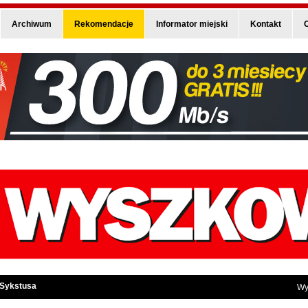
Archiwum
Rekomendacje
Informator miejski
Kontakt
O
 Sykstusa
Wy