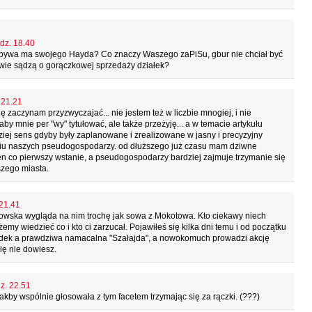
odz. 18.40
i bywa ma swojego Hayda? Co znaczy Waszego zaPiSu, gbur nie chciał być
wie sądzą o gorączkowej sprzedaży działek?
 21.21
ię zaczynam przyzwyczajać... nie jestem też w liczbie mnogiej, i nie
y mnie per "wy" tytułować, ale także przeżyję... a w temacie artykułu
ziej sens gdyby były zaplanowane i zrealizowane w jasny i precyzyjny
niu naszych pseudogospodarzy. od dłuższego już czasu mam dziwne
en co pierwszy wstanie, a pseudogospodarzy bardziej zajmuje trzymanie się
szego miasta.
 21.41
kowska wygląda na nim trochę jak sowa z Mokotowa. Kto ciekawy niech
y wiedzieć co i kto ci zarzucał. Pojawiłeś się kilka dni temu i od początku
padek a prawdziwa namacalna "Szałajda", a nowokomuch prowadzi akcję
ię nie dowiesz.
dz. 22.51
akby wspólnie głosowała z tym facetem trzymając się za rączki. (???)