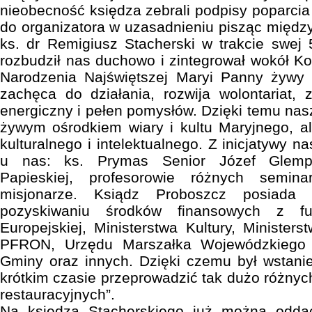
nieobecność księdza zebrali podpisy poparcia o
do organizatora w uzasadnieniu pisząc międz
ks. dr Remigiusz Stacherski w trakcie swej 5
rozbudził nas duchowo i zintegrował wokół Koś
Narodzenia Najświętszej Maryi Panny żywy ko
zachęca do działania, rozwija wolontariat, 
energiczny i pełen pomysłów. Dzięki temu nasz 
żywym ośrodkiem wiary i kultu Maryjnego, a
kulturalnego i intelektualnego. Z inicjatywy n
u nas: ks. Prymas Senior Józef Glemp,
Papieskiej, profesorowie różnych semin
misjonarze. Ksiądz Proboszcz posiada
pozyskiwaniu środków finansowych z fu
Europejskiej, Ministerstwa Kultury, Minister
PFRON, Urzędu Marszałka Wojewódzkiego 
Gminy oraz innych. Dzięki czemu był wstanie 
krótkim czasie przeprowadzić tak dużo różnyc
restauracyjnych”.
Na księdza Stacherskiego już można odda