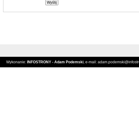
Wykonanie:
INFOSTRONY - Adam Podemski
, e-mail:
adam.podemski@infostro