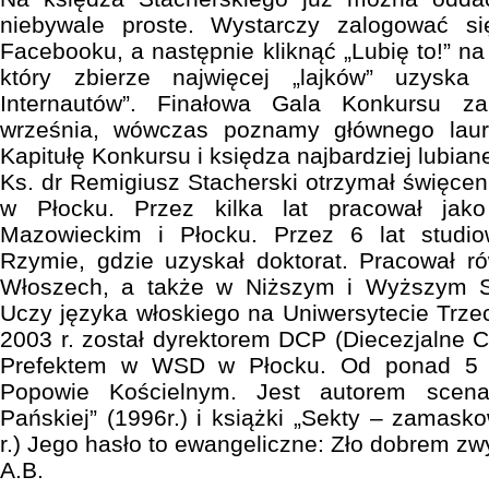
niebywale proste. Wystarczy zalogować 
Facebooku, a następnie kliknąć „Lubię to!” na 
który zbierze najwięcej „lajków” uzyska
Internautów”. Finałowa Gala Konkursu z
września, wówczas poznamy głównego laur
Kapitułę Konkursu i księdza najbardziej lubian
Ks. dr Remigiusz Stacherski otrzymał święcen
w Płocku. Przez kilka lat pracował jak
Mazowieckim i Płocku. Przez 6 lat studio
Rzymie, gdzie uzyskał doktorat. Pracował r
Włoszech, a także w Niższym i Wyższym 
Uczy języka włoskiego na Uniwersytecie Trz
2003 r. został dyrektorem DCP (Diecezjalne C
Prefektem w WSD w Płocku. Od ponad 5 l
Popowie Kościelnym. Jest autorem scena
Pańskiej” (1996r.) i książki „Sekty – zamask
r.) Jego hasło to ewangeliczne: Zło dobrem zw
A.B.