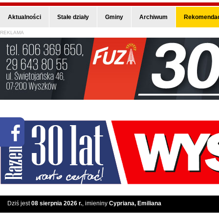
Aktualności
Stałe działy
Gminy
Archiwum
Rekomendac
REKLAMA
Dziś jest
08 sierpnia 2026 r.
, imieniny
Cypriana, Emiliana