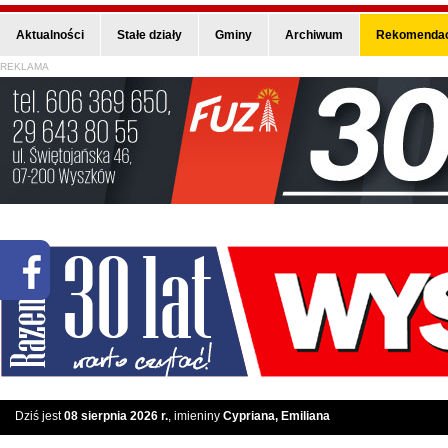
Aktualności
Stałe działy
Gminy
Archiwum
Rekomendac
REKLAMA
Dziś jest
08 sierpnia 2026 r.
, imieniny
Cypriana, Emiliana