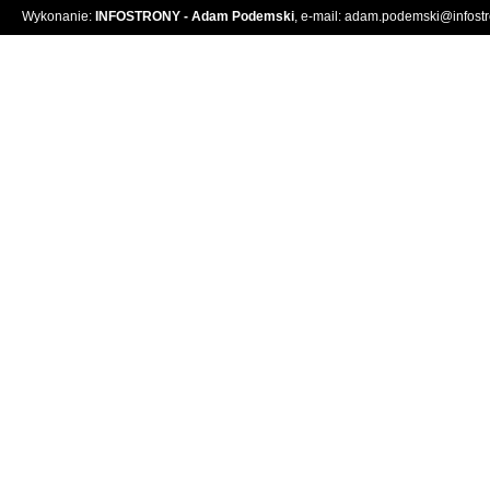
Wykonanie:
INFOSTRONY - Adam Podemski
, e-mail:
adam.podemski@infostro